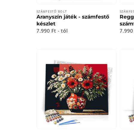
Forgalmazó:
Forga
SZÁMFESTŐ BOLT
SZÁMFE
Aranyszín játék - számfestő
Regge
készlet
számf
Normál
7.990 Ft - tól
Norm
7.990 
ár
ár