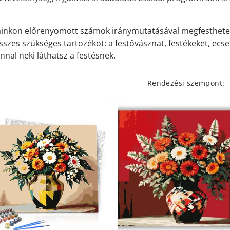
inkon előrenyomott számok iránymutatásával megfestheted
szes szükséges tartozékot: a festővásznat, festékeket, ecse
nnal neki láthatsz a festésnek.
Rendezési szempont: