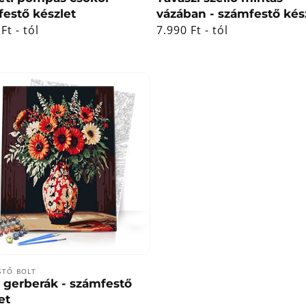
estő készlet
vázában - számfestő kés
ál
Ft - tól
Normál
7.990 Ft - tól
ár
lmazó:
STŐ BOLT
 gerberák - számfestő
et