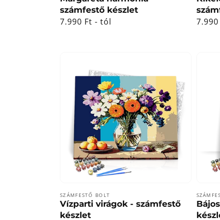
számfestő készlet
számf
Normál
7.990 Ft - tól
Norm
7.990 
ár
ár
Forgalmazó:
Forga
SZÁMFESTŐ BOLT
SZÁMFE
Vízparti virágok - számfestő
Bájos
készlet
készl