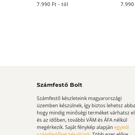
Normál
7.990 Ft - tól
Norm
7.990 
ár
ár
Számfestő Bolt
Számfestő készleteink magyarországi
üzemben készülnek, így biztos lehetsz abb
hogy mindig minőségi terméket várhatsz el
és az időben, további VÁM és ÁFA nélkül
megérkezik. Saját fénykép alapján
egyedi
számfestőket készítünk
. Több ezer előre