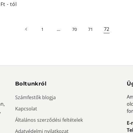
ál
Ft - tól
…
72
1
70
71
Boltunkról
Ü
Am
Számfestők blogja
an,
ol
Kapcsolat
,
fo
Általános szerződési feltételek
E-
Te
Adatvédelmi nyilatkozat