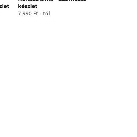
zlet
készlet
Normál
7.990 Ft - tól
ár