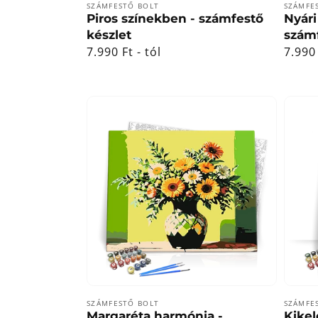
Forgalmazó:
Forga
SZÁMFESTŐ BOLT
SZÁMFE
Piros színekben - számfestő
Nyári
készlet
számf
Normál
7.990 Ft - tól
Norm
7.990 
ár
ár
Forgalmazó:
Forga
SZÁMFESTŐ BOLT
SZÁMFE
Margaréta harmónia -
Kikel