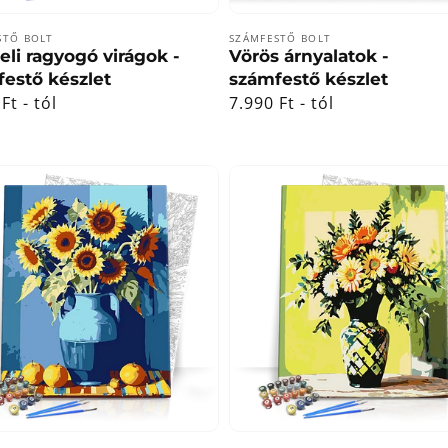
lmazó:
Forgalmazó:
STŐ BOLT
SZÁMFESTŐ BOLT
li ragyogó virágok -
Vörös árnyalatok -
estő készlet
számfestő készlet
ál
Ft - tól
Normál
7.990 Ft - tól
ár