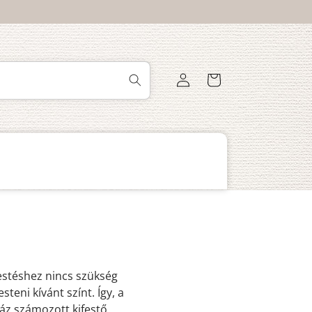
Bejelentkezés
Kosár
festéshez nincs szükség
eni kívánt színt. Így, a
áz számozott kifestő