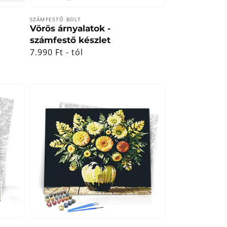
Forgalmazó:
SZÁMFESTŐ BOLT
Vörös árnyalatok -
számfestő készlet
Normál
7.990 Ft - tól
ár