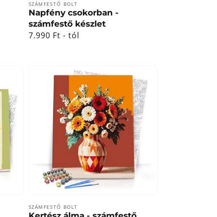
Forgalmazó:
SZÁMFESTŐ BOLT
Napfény csokorban -
számfestő készlet
Normál
7.990 Ft - tól
ár
Forgalmazó:
SZÁMFESTŐ BOLT
Kertész álma - számfestő