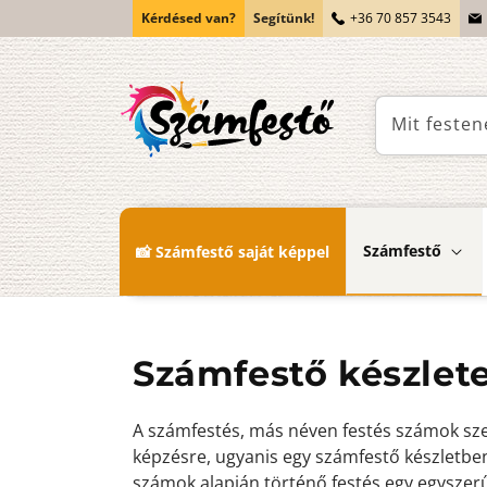
Ugrás a
Kérdésed van?
Segítünk!
+36 70 857 3543
tartalomhoz
Mit festen
Számfestő
📸 Számfestő saját képpel
Kollekció:
Számfestő készlete
A számfestés, más néven festés számok szeri
képzésre, ugyanis egy számfestő készletben 
számok alapján történő festés egy egyszer