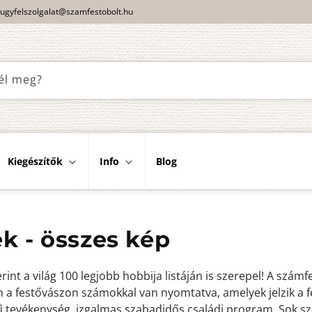
ugyfelszolgalat@szamfestobolt.hu
él meg?
Kiegészítők
Info
Blog
k - összes kép
nt a világ 100 legjobb hobbija listáján is szerepel! A szám
a festővászon számokkal van nyomtatva, amelyek jelzik a fest
ű tevékenység, izgalmas szabadidős családi program. Sok sz