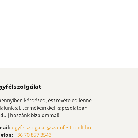
gyfélszolgálat
ennyiben kérdésed, észrevételed lenne
dalunkkal, termékeinkkel kapcsolatban,
rdulj hozzánk bizalommal!
mail:
ugyfelszolgalat@szamfestobolt.hu
lefon:
+36 70 857 3543