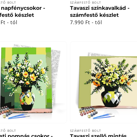
lmazó:
Forgalmazó:
STŐ BOLT
SZÁMFESTŐ BOLT
 napfénycsokor -
Tavaszi színkavalkád -
estő készlet
számfestő készlet
ál
Ft - tól
Normál
7.990 Ft - tól
ár
lmazó:
Forgalmazó:
STŐ BOLT
SZÁMFESTŐ BOLT
eti pompás csokor -
Tavaszi szellő mintás