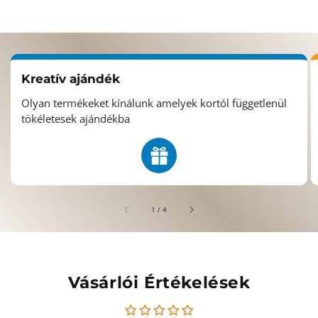
Kreatív ajándék
Olyan termékeket kínálunk amelyek kortól függetlenül
tökéletesek ajándékba
/
1
/
4
Vásárlói Értékelések