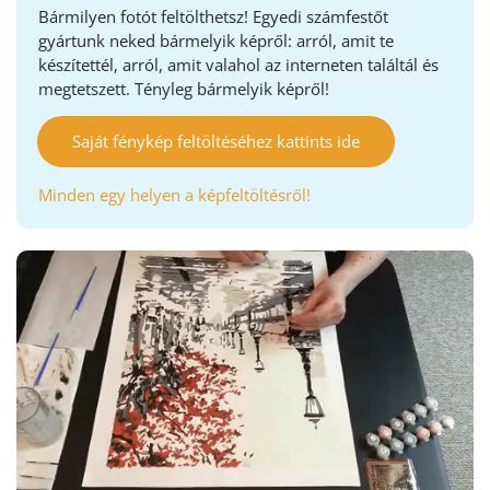
Bármilyen fotót feltölthetsz! Egyedi számfestőt
gyártunk neked bármelyik képről: arról, amit te
készítettél, arról, amit valahol az interneten találtál és
megtetszett. Tényleg bármelyik képről!
Saját fénykép feltöltéséhez kattints ide
Minden egy helyen a képfeltöltésről!