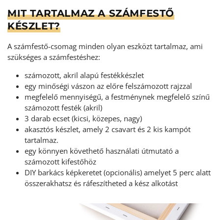
MIT TARTALMAZ A SZÁMFESTŐ
KÉSZLET?
A számfestő-csomag minden olyan eszközt tartalmaz, ami
szükséges a számfestéshez:
számozott, akril alapú festékkészlet
egy minőségi vászon az előre felszámozott rajzzal
megfelelő mennyiségű, a festménynek megfelelő színű
számozott festék (akril)
3 darab ecset (kicsi, közepes, nagy)
akasztós készlet, amely 2 csavart és 2 kis kampót
tartalmaz.
egy könnyen követhető használati útmutató a
számozott kifestőhöz
DIY barkács képkeretet (opcionális) amelyet 5 perc alatt
összerakhatsz és ráfeszítheted a kész alkotást