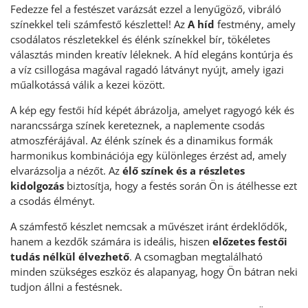
Fedezze fel a festészet varázsát ezzel a lenyűgöző, vibráló
színekkel teli számfestő készlettel! Az
A híd
festmény, amely
csodálatos részletekkel és élénk színekkel bír, tökéletes
választás minden kreatív léleknek. A híd elegáns kontúrja és
a víz csillogása magával ragadó látványt nyújt, amely igazi
műalkotássá válik a kezei között.
A kép egy festői híd képét ábrázolja, amelyet ragyogó kék és
narancssárga színek kereteznek, a naplemente csodás
atmoszférájával. Az élénk színek és a dinamikus formák
harmonikus kombinációja egy különleges érzést ad, amely
elvarázsolja a nézőt. Az
élő színek és a részletes
kidolgozás
biztosítja, hogy a festés során Ön is átélhesse ezt
a csodás élményt.
A számfestő készlet nemcsak a művészet iránt érdeklődők,
hanem a kezdők számára is ideális, hiszen
előzetes festői
tudás nélkül élvezhető
. A csomagban megtalálható
minden szükséges eszköz és alapanyag, hogy Ön bátran neki
tudjon állni a festésnek.