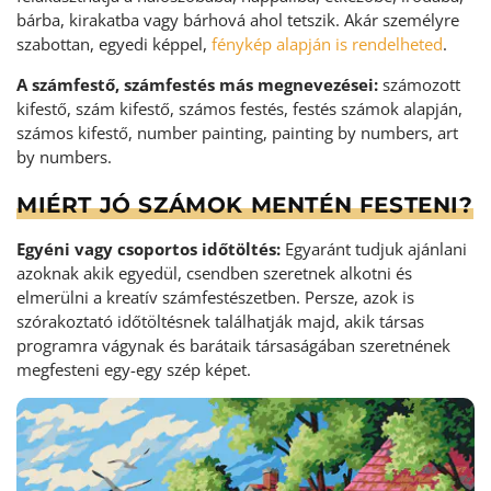
bárba, kirakatba vagy bárhová ahol tetszik. Akár személyre
szabottan, egyedi képpel,
fénykép alapján is rendelheted
.
A számfestő, számfestés más megnevezései:
számozott
kifestő, szám kifestő, számos festés, festés számok alapján,
számos kifestő, number painting, painting by numbers, art
by numbers.
MIÉRT JÓ SZÁMOK MENTÉN FESTENI?
Egyéni vagy csoportos időtöltés:
Egyaránt tudjuk ajánlani
azoknak akik egyedül, csendben szeretnek alkotni és
elmerülni a kreatív számfestészetben. Persze, azok is
szórakoztató időtöltésnek találhatják majd, akik társas
programra vágynak és barátaik társaságában szeretnének
megfesteni egy-egy szép képet.