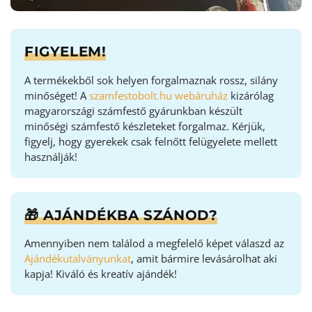
FIGYELEM!
A termékekből sok helyen forgalmaznak rossz, silány
minőséget! A
szamfestobolt.hu webáruház
kizárólag
magyarországi számfestő gyárunkban készült
minőségi számfestő készleteket forgalmaz. Kérjük,
figyelj, hogy gyerekek csak felnőtt felügyelete mellett
használják!
🎁 AJÁNDÉKBA SZÁNOD?
Amennyiben nem találod a megfelelő képet válaszd az
Ajándékutalványunkat
, amit bármire levásárolhat aki
kapja! Kiváló és kreatív ajándék!