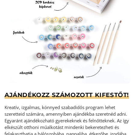
AJÁNDÉKOZZ SZÁMOZOTT KIFESTŐT!
Kreatív, izgalmas, könnyed szabadidős program lehet
szeretteid számára, amennyiben ajándékba szeretnéd adni.
Egyaránt ajándékozható gyerekeknek és felnőtteknek. Az így
elkészült otthoni műalkotást mindenki bekeretezheti és
felakaszthatja a hálószobába, nappaliba, étkezőbe, irodába,