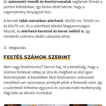
Az
számozott mezők és kontúrvonalak
segítenek Önnek a
pontos kifestésben, így biztos lehet benne, hogy a
végeredmény lenyűgöző lesz.
A termék
több méretben elérhető
: 40x50 cm, 50x60 cm
és 60x70 cm. Ez a számfestő készlet Magyarországon
készült, és
elérhető kerettel és keret nélkül is
, így
mindenki számára ideális választás lehet.
Megosztás
FESTÉS SZÁMOK SZERINT
Nem vagy festőművész? Semmi baj, itt a lehetőség, hogy a
számos festéssel rálépj az útra és megfesd az első igazi
festményedet. A készletben lévő festővászon számozott
mezőkkel van nyomtatva, amelyek jelzik a festendő színt, így
a számfestő kifestése egyszerű és szórakoztató tevékenység
.
Vágj bele az alkotói munkába!