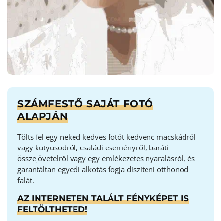
SZÁMFESTŐ SAJÁT FOTÓ
ALAPJÁN
Tölts fel egy neked kedves fotót kedvenc macskádról
vagy kutyusodról, családi eseményről, baráti
összejövetelről vagy egy emlékezetes nyaralásról, és
garantáltan egyedi alkotás fogja díszíteni otthonod
falát.
AZ INTERNETEN TALÁLT FÉNYKÉPET IS
FELTÖLTHETED!