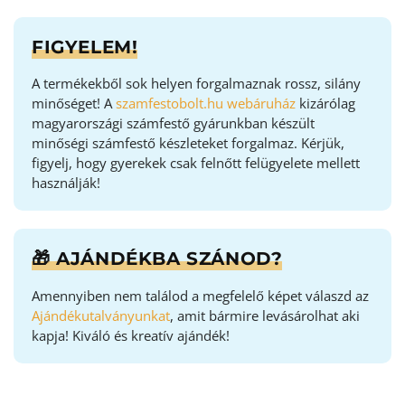
FIGYELEM!
A termékekből sok helyen forgalmaznak rossz, silány
minőséget! A
szamfestobolt.hu webáruház
kizárólag
magyarországi számfestő gyárunkban készült
minőségi számfestő készleteket forgalmaz. Kérjük,
figyelj, hogy gyerekek csak felnőtt felügyelete mellett
használják!
🎁 AJÁNDÉKBA SZÁNOD?
Amennyiben nem találod a megfelelő képet válaszd az
Ajándékutalványunkat
, amit bármire levásárolhat aki
kapja! Kiváló és kreatív ajándék!