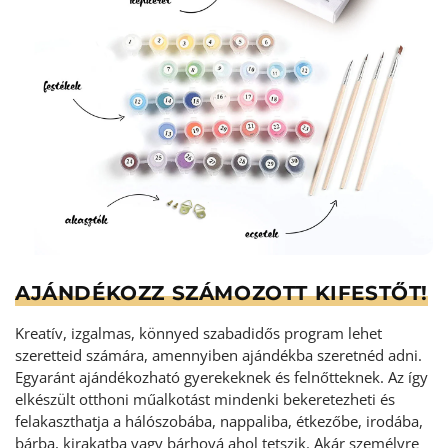
AJÁNDÉKOZZ SZÁMOZOTT KIFESTŐT!
Kreatív, izgalmas, könnyed szabadidős program lehet
szeretteid számára, amennyiben ajándékba szeretnéd adni.
Egyaránt ajándékozható gyerekeknek és felnőtteknek. Az így
elkészült otthoni műalkotást mindenki bekeretezheti és
felakaszthatja a hálószobába, nappaliba, étkezőbe, irodába,
bárba, kirakatba vagy bárhová ahol tetszik. Akár személyre