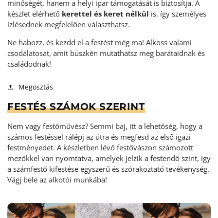
minőségét, hanem a helyi ipar támogatását is biztosítja. A
készlet elérhető
kerettel és keret nélkül
is, így személyes
ízlésednek megfelelően választhatsz.
Ne habozz, és kezdd el a festést még ma! Alkoss valami
csodálatosat, amit büszkén mutathatsz meg barátaidnak és
családodnak!
Megosztás
FESTÉS SZÁMOK SZERINT
Nem vagy festőművész? Semmi baj, itt a lehetőség, hogy a
számos festéssel rálépj az útra és megfesd az első igazi
festményedet. A készletben lévő festővászon számozott
mezőkkel van nyomtatva, amelyek jelzik a festendő színt, így
a számfestő kifestése egyszerű és szórakoztató tevékenység
.
Vágj bele az alkotói munkába!