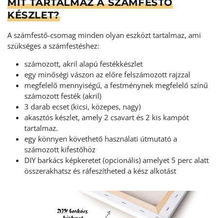
MIT TARTALMAZ A SZÁMFESTŐ
KÉSZLET?
A számfestő-csomag minden olyan eszközt tartalmaz, ami
szükséges a számfestéshez:
számozott, akril alapú festékkészlet
egy minőségi vászon az előre felszámozott rajzzal
megfelelő mennyiségű, a festménynek megfelelő színű
számozott festék (akril)
3 darab ecset (kicsi, közepes, nagy)
akasztós készlet, amely 2 csavart és 2 kis kampót
tartalmaz.
egy könnyen követhető használati útmutató a
számozott kifestőhöz
DIY barkács képkeretet (opcionális) amelyet 5 perc alatt
összerakhatsz és ráfeszítheted a kész alkotást