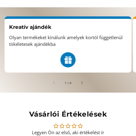
Kreatív ajándék
Olyan termékeket kínálunk amelyek kortól függetlenül
tökéletesek ajándékba
/
1
/
4
Vásárlói Értékelések
Legyen Ön az első, aki értékelést ír