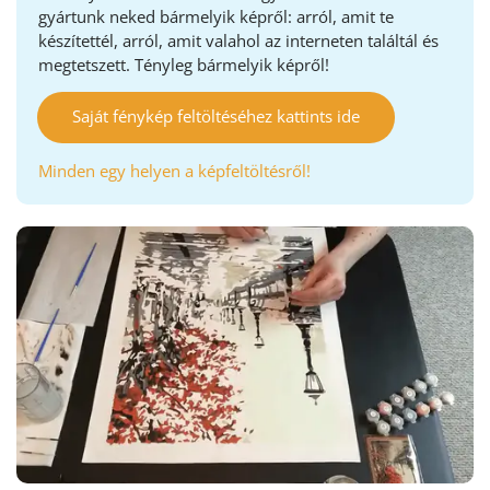
gyártunk neked bármelyik képről: arról, amit te
készítettél, arról, amit valahol az interneten találtál és
megtetszett. Tényleg bármelyik képről!
Saját fénykép feltöltéséhez kattints ide
Minden egy helyen a képfeltöltésről!