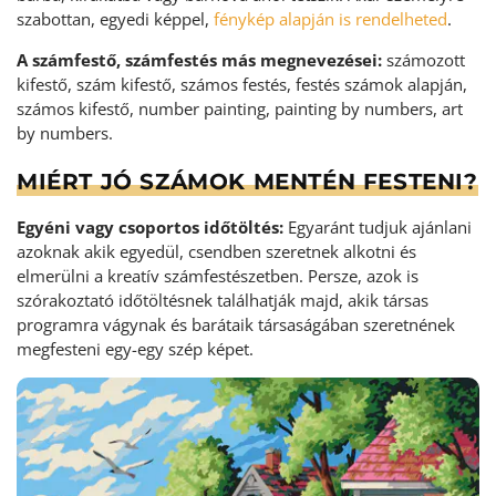
szabottan, egyedi képpel,
fénykép alapján is rendelheted
.
A számfestő, számfestés más megnevezései:
számozott
kifestő, szám kifestő, számos festés, festés számok alapján,
számos kifestő, number painting, painting by numbers, art
by numbers.
MIÉRT JÓ SZÁMOK MENTÉN FESTENI?
Egyéni vagy csoportos időtöltés:
Egyaránt tudjuk ajánlani
azoknak akik egyedül, csendben szeretnek alkotni és
elmerülni a kreatív számfestészetben. Persze, azok is
szórakoztató időtöltésnek találhatják majd, akik társas
programra vágynak és barátaik társaságában szeretnének
megfesteni egy-egy szép képet.