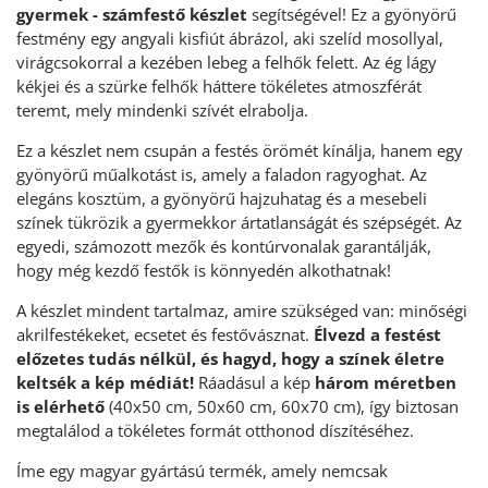
gyermek - számfestő készlet
segítségével! Ez a gyönyörű
festmény egy angyali kisfiút ábrázol, aki szelíd mosollyal,
virágcsokorral a kezében lebeg a felhők felett. Az ég lágy
kékjei és a szürke felhők háttere tökéletes atmoszférát
teremt, mely mindenki szívét elrabolja.
Ez a készlet nem csupán a festés örömét kínálja, hanem egy
gyönyörű műalkotást is, amely a faladon ragyoghat. Az
elegáns kosztüm, a gyönyörű hajzuhatag és a mesebeli
színek tükrözik a gyermekkor ártatlanságát és szépségét. Az
egyedi, számozott mezők és kontúrvonalak garantálják,
hogy még kezdő festők is könnyedén alkothatnak!
A készlet mindent tartalmaz, amire szükséged van: minőségi
akrilfestékeket, ecsetet és festővásznat.
Élvezd a festést
előzetes tudás nélkül, és hagyd, hogy a színek életre
keltsék a kép médiát!
Ráadásul a kép
három méretben
is elérhető
(40x50 cm, 50x60 cm, 60x70 cm), így biztosan
megtalálod a tökéletes formát otthonod díszítéséhez.
Íme egy magyar gyártású termék, amely nemcsak