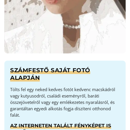
SZÁMFESTŐ SAJÁT FOTÓ
ALAPJÁN
Tölts fel egy neked kedves fotót kedvenc macskádról
vagy kutyusodról, családi eseményről, baráti
összejövetelről vagy egy emlékezetes nyaralásról, és
garantáltan egyedi alkotás fogja díszíteni otthonod
falát.
AZ INTERNETEN TALÁLT FÉNYKÉPET IS