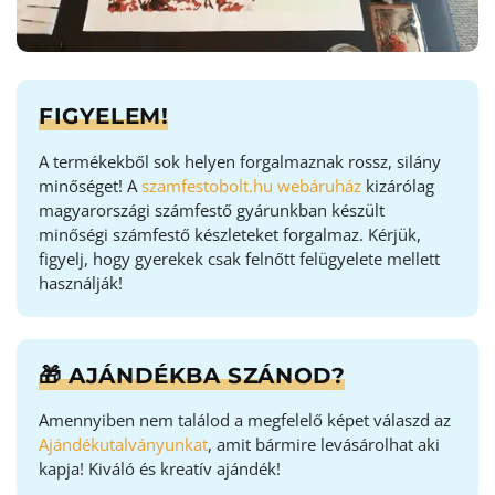
FIGYELEM!
A termékekből sok helyen forgalmaznak rossz, silány
minőséget! A
szamfestobolt.hu webáruház
kizárólag
magyarországi számfestő gyárunkban készült
minőségi számfestő készleteket forgalmaz. Kérjük,
figyelj, hogy gyerekek csak felnőtt felügyelete mellett
használják!
🎁 AJÁNDÉKBA SZÁNOD?
Amennyiben nem találod a megfelelő képet válaszd az
Ajándékutalványunkat
, amit bármire levásárolhat aki
kapja! Kiváló és kreatív ajándék!