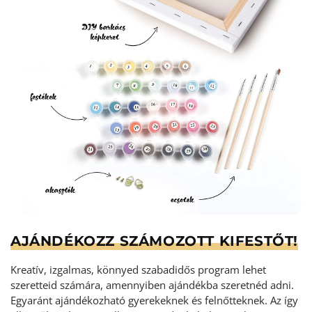
AJÁNDÉKOZZ SZÁMOZOTT KIFESTŐT!
Kreatív, izgalmas, könnyed szabadidős program lehet
szeretteid számára, amennyiben ajándékba szeretnéd adni.
Egyaránt ajándékozható gyerekeknek és felnőtteknek. Az így