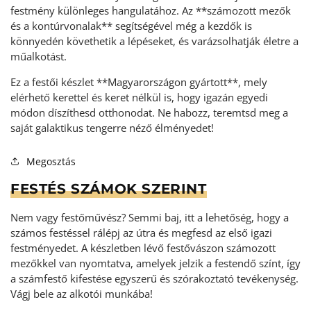
festmény különleges hangulatához. Az **számozott mezők
és a kontúrvonalak** segítségével még a kezdők is
könnyedén követhetik a lépéseket, és varázsolhatják életre a
műalkotást.
Ez a festői készlet **Magyarországon gyártott**, mely
elérhető kerettel és keret nélkül is, hogy igazán egyedi
módon díszíthesd otthonodat. Ne habozz, teremtsd meg a
saját galaktikus tengerre néző élményedet!
Megosztás
FESTÉS SZÁMOK SZERINT
Nem vagy festőművész? Semmi baj, itt a lehetőség, hogy a
számos festéssel rálépj az útra és megfesd az első igazi
festményedet. A készletben lévő festővászon számozott
mezőkkel van nyomtatva, amelyek jelzik a festendő színt, így
a számfestő kifestése egyszerű és szórakoztató tevékenység
.
Vágj bele az alkotói munkába!