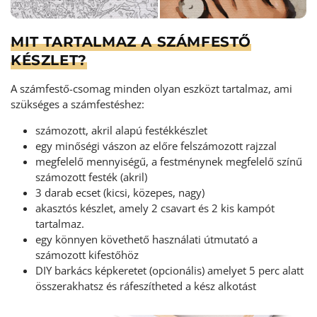
MIT TARTALMAZ A SZÁMFESTŐ
KÉSZLET?
A számfestő-csomag minden olyan eszközt tartalmaz, ami
szükséges a számfestéshez:
számozott, akril alapú festékkészlet
egy minőségi vászon az előre felszámozott rajzzal
megfelelő mennyiségű, a festménynek megfelelő színű
számozott festék (akril)
3 darab ecset (kicsi, közepes, nagy)
akasztós készlet, amely 2 csavart és 2 kis kampót
tartalmaz.
egy könnyen követhető használati útmutató a
számozott kifestőhöz
DIY barkács képkeretet (opcionális) amelyet 5 perc alatt
összerakhatsz és ráfeszítheted a kész alkotást