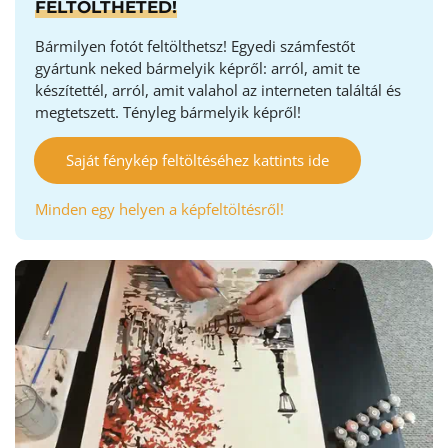
FELTÖLTHETED!
Bármilyen fotót feltölthetsz! Egyedi számfestőt
gyártunk neked bármelyik képről: arról, amit te
készítettél, arról, amit valahol az interneten találtál és
megtetszett. Tényleg bármelyik képről!
Saját fénykép feltöltéséhez kattints ide
Minden egy helyen a képfeltöltésről!