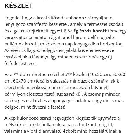
KÉSZLET
Engedd, hogy a kreativitásod szabadon szárnyaljon e
lenyűgöző számfestő készlettel, amely a természet csodáit
és a galaxis rejtelmeit egyesíti! Az
Ég és víz között
téma egy
varázslatos pillanatot rögzít, ahol három delfin ugrál a
hullámok között, miközben a nap lenyugszik a horizonton.
Az égen csillagok, bolygók és galaktikus elemek ékévé
varázsolják a látványt, így minden ecset vonás egy új
felfedezést ígér.
Ez a **több méretben elérhető** készlet (40x50 cm, 50x60
cm, 60x70 cm) ideális választás mindazok számára, akik
szeretnék magukévá tenni ezt a meseszép látványt,
bármilyen előzetes festői tudás nélkül. A csomag minden
szükséges eszközt és alapanyagot tartalmaz, így nincs más
dolgod, mint élvezni a festést!
A kép különböző színei ragyogóan kiegészítik egymást: a
mélykék és türkiz hullámok, a nap a horizont mögött,
valamint a vibráló árnyalatú égbolt mind hozzájárulnak a