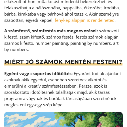
elkészült otthoni műalkotást mindenki bekeretezheti és
felakaszthatja a hálószobába, nappaliba, étkezőbe, irodába,
bárba, kirakatba vagy bárhová ahol tetszik. Akár személyre
szabottan, egyedi képpel,
fénykép alapján is rendelheted
.
A számfestő, számfestés más megnevezései:
számozott
kifestő, szám kifestő, számos festés, festés számok alapján,
számos kifestő, number painting, painting by numbers, art
by numbers.
MIÉRT JÓ SZÁMOK MENTÉN FESTENI?
Egyéni vagy csoportos időtöltés:
Egyaránt tudjuk ajánlani
azoknak akik egyedül, csendben szeretnek alkotni és
elmerülni a kreatív számfestészetben. Persze, azok is
szórakoztató időtöltésnek találhatják majd, akik társas
programra vágynak és barátaik társaságában szeretnének
megfesteni egy-egy szép képet.