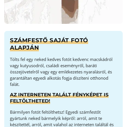
SZÁMFESTŐ SAJÁT FOTÓ
ALAPJÁN
Tölts fel egy neked kedves fotót kedvenc macskádról
vagy kutyusodról, családi eseményről, baráti
összejövetelről vagy egy emlékezetes nyaralásról, és
garantáltan egyedi alkotás fogja díszíteni otthonod
falát.
AZ INTERNETEN TALÁLT FÉNYKÉPET IS
FELTÖLTHETED!
Bármilyen fotót feltölthetsz! Egyedi számfestőt
gyártunk neked bármelyik képről: arról, amit te
készítettél, arról, amit valahol az interneten találtál és