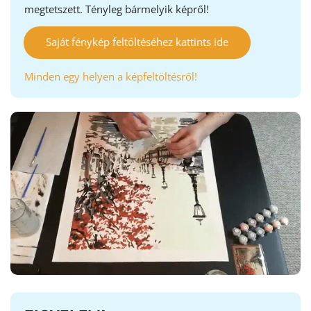
megtetszett. Tényleg bármelyik képről!
Saját fénykép feltöltéséhez kattints ide
Minden egy helyen a képfeltöltésről!