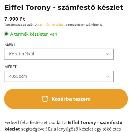
Eiffel Torony - számfestő készlet
Normál
7.990 Ft
Tartalmazza az adót. A
szállítási költséget
a rendeléskor számítjuk ki.
ár
A termék készleten van
KERET
MÉRET
Kosárba teszem
Fedezd fel a festészet csodáit a
Eiffel Torony - számfestő
készlet
segítségével! Ez a lenyűgöző készlet egy tökéletes