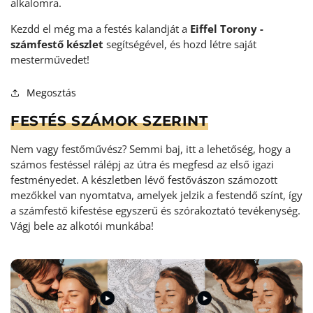
alkalomra.
Kezdd el még ma a festés kalandját a
Eiffel Torony -
számfestő készlet
segítségével, és hozd létre saját
mesterművedet!
Megosztás
FESTÉS SZÁMOK SZERINT
Nem vagy festőművész? Semmi baj, itt a lehetőség, hogy a
számos festéssel rálépj az útra és megfesd az első igazi
festményedet. A készletben lévő festővászon számozott
mezőkkel van nyomtatva, amelyek jelzik a festendő színt, így
a számfestő kifestése egyszerű és szórakoztató tevékenység
.
Vágj bele az alkotói munkába!