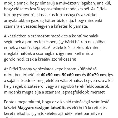
módja annak, hogy elmerülj a művészet világában, anélkül,
hogy előzetes festői tapasztalattal rendelkeznél. Az Eiffel-
torony gyönyörű, klasszikus formasága és a szürke
árnyalatokban gazdag háttér biztosítja, hogy mindenki
számára élvezetes legyen a kifestés folyamata.
A készletben a számozott mezők és a kontúrvonalak
segítenek a pontos festésben, így bárki bátran nekiállhat
ennek a csodás képnek. A festékek és eszközök mind
megtalálhatóak a csomagban, így nem kell másra
gondolnod, csak a kreatív szórakozásra!
Az Eiffel Torony varázslatos képe három különböző
méretben érhető el:
40x50 cm
,
50x60 cm
és
60x70 cm
, így
a saját ízlésednek megfelelően választhatsz. Legyen szó a kis
helyiségek díszítéséről vagy a nagyobb terek feldobásáról,
mindenki megtalálja a számára legmegfelelőbb méretet!
Fontos megemlíteni, hogy ez a kiváló minőségű számfestő
készlet
Magyarországon készült
, és elérhető kerettel és
keret nélkül is, így a tökéletes ajándék lehet bármilyen