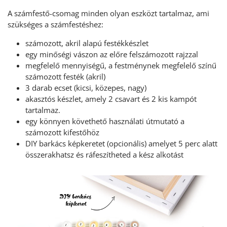
A számfestő-csomag minden olyan eszközt tartalmaz, ami
szükséges a számfestéshez:
számozott, akril alapú festékkészlet
egy minőségi vászon az előre felszámozott rajzzal
megfelelő mennyiségű, a festménynek megfelelő színű
számozott festék (akril)
3 darab ecset (kicsi, közepes, nagy)
akasztós készlet, amely 2 csavart és 2 kis kampót
tartalmaz.
egy könnyen követhető használati útmutató a
számozott kifestőhöz
DIY barkács képkeretet (opcionális) amelyet 5 perc alatt
összerakhatsz és ráfeszítheted a kész alkotást