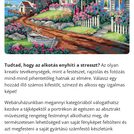
Tudtad, hogy az alkotás enyhíti a stresszt?
Az olyan
kreatív tevékenységek, mint a festészet, rajzolás és fotózás
mind-mind pihentetőleg hatnak az elmére. Válassz egy
hozzád illő számos kifestőt, színezd és alkoss egy izgalmas
képet!
Webáruházunkban megannyi kategóriából válogathatsz
kezdve a tájképektől a portrékon át egészen az absztrakt
művészetig rengeteg festményt alkothatsz meg, de
természetesen lehetőséged van saját fényképet feltölteni és
azt megfesteni a saját gyártású számfestő készletünk