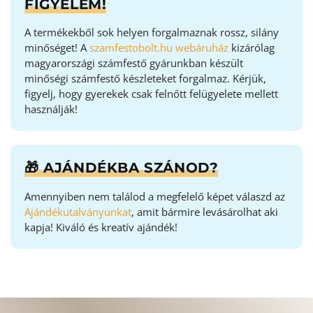
FIGYELEM!
A termékekből sok helyen forgalmaznak rossz, silány
minőséget! A
szamfestobolt.hu webáruház
kizárólag
magyarországi számfestő gyárunkban készült
minőségi számfestő készleteket forgalmaz. Kérjük,
figyelj, hogy gyerekek csak felnőtt felügyelete mellett
használják!
🎁 AJÁNDÉKBA SZÁNOD?
Amennyiben nem találod a megfelelő képet válaszd az
Ajándékutalványunkat
, amit bármire levásárolhat aki
kapja! Kiváló és kreatív ajándék!