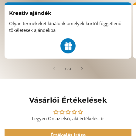
Kreatív ajándék
Olyan termékeket kínálunk amelyek kortól függetlenül
tökéletesek ajándékba
/
1
/
4
Vásárlói Értékelések
Legyen Ön az első, aki értékelést ír
Értékelés írása