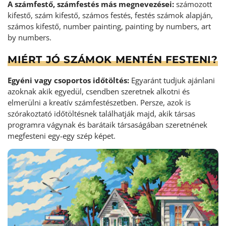
A számfestő, számfestés más megnevezései:
számozott
kifestő, szám kifestő, számos festés, festés számok alapján,
számos kifestő, number painting, painting by numbers, art
by numbers.
MIÉRT JÓ SZÁMOK MENTÉN FESTENI?
Egyéni vagy csoportos időtöltés:
Egyaránt tudjuk ajánlani
azoknak akik egyedül, csendben szeretnek alkotni és
elmerülni a kreatív számfestészetben. Persze, azok is
szórakoztató időtöltésnek találhatják majd, akik társas
programra vágynak és barátaik társaságában szeretnének
megfesteni egy-egy szép képet.