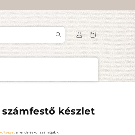
Bejelentkezés
Kosár
- számfestő készlet
 költséget
a rendeléskor számítjuk ki.