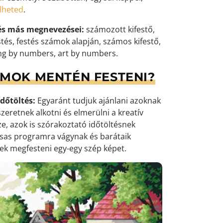
elheted
.
és más megnevezései:
számozott kifestő,
tés, festés számok alapján, számos kifestő,
ng by numbers, art by numbers.
ÁMOK MENTÉN FESTENI?
dőtöltés:
Egyaránt tudjuk ajánlani azoknak
zeretnek alkotni és elmerülni a kreatív
e, azok is szórakoztató időtöltésnek
ársas programra vágynak és barátaik
k megfesteni egy-egy szép képet.