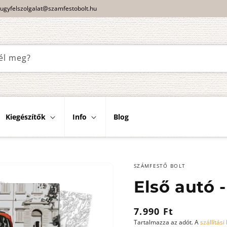
ugyfelszolgalat@szamfestobolt.hu
él meg?
Kiegészítők
Info
Blog
SZÁMFESTŐ BOLT
Első autó 
Normál
7.990 Ft
Tartalmazza az adót. A
szállítási
ár