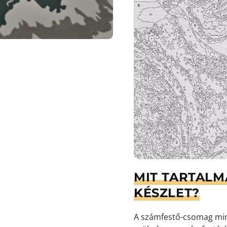
MIT TARTALM
KÉSZLET?
A számfestő-csomag min