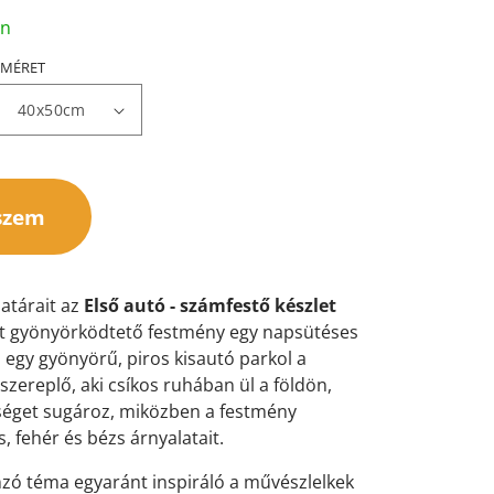
an
MÉRET
szem
határait az
Első autó - számfestő készlet
et gyönyörködtető festmény egy napsütéses
l egy gyönyörű, piros kisautó parkol a
zereplő, aki csíkos ruhában ül a földön,
éget sugároz, miközben a festmény
s, fehér és bézs árnyalatait.
nzó téma egyaránt inspiráló a művészlelkek