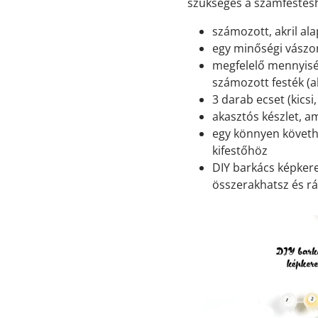
szükséges a számfestés
számozott, akril ala
egy minőségi vászon
megfelelő mennyisé
számozott festék (ak
3 darab ecset (kicsi
akasztós készlet, a
egy könnyen követh
kifestőhöz
DIY barkács képkeret
összerakhatsz és rá