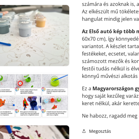
számára és azoknak is, a
Az elkészült mű tökélete
hangulat mindig jelen va
Az Első autó kép több 
7.
60x70 cm), így könnyedé
médiafájl
variantot. A készlet tar
megnyitása
galérianézetben
festékeket, ecsetet, vala
számozott mezők és kont
festői tudás nélkül is él
könnyű művészi alkotás s
Ez a
Magyarországon gy
hogy saját kezűleg varáz
8.
keret nélkül, akár kerette
médiafájl
megnyitása
galérianézetben
Ne habozz, ragadd meg a
Megosztás