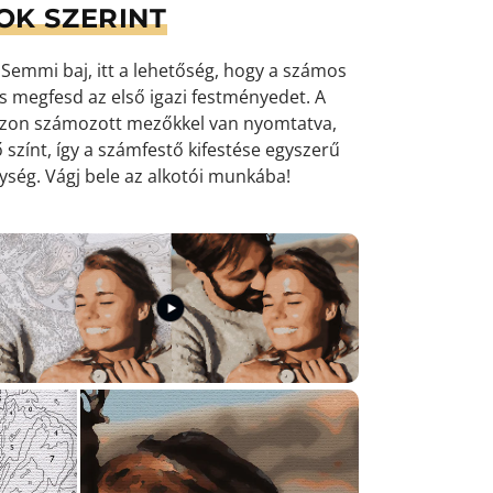
OK SZERINT
emmi baj, itt a lehetőség, hogy a számos
 és megfesd az első igazi festményedet. A
ászon számozott mezőkkel van nyomtatva,
 színt, így a számfestő kifestése egyszerű
nység
. Vágj bele az alkotói munkába!