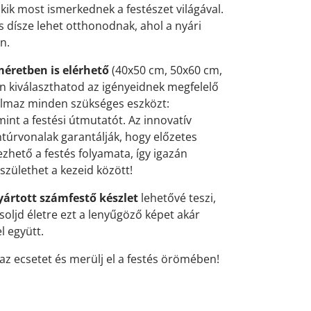
kik most ismerkednek a festészet világával.
s dísze lehet otthonodnak, ahol a nyári
n.
méretben is elérhető
(40x50 cm, 50x60 cm,
n kiválaszthatod az igényeidnek megfelelő
talmaz minden szükséges eszközt:
mint a festési útmutatót. Az innovatív
úrvonalak garantálják, hogy előzetes
vezhető a festés folyamata, így igazán
zülethet a kezeid között!
ártott számfestő készlet
lehetővé teszi,
soljd életre ezt a lenyűgöző képet akár
l együtt.
z ecsetet és merülj el a festés örömében!