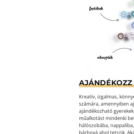
AJÁNDÉKOZZ 
Kreatív, izgalmas, könn
számára, amennyiben aj
ajándékozható gyerekekne
műalkotást mindenki bek
hálószobába, nappaliba,
bárhová ahol tetszik. Ak