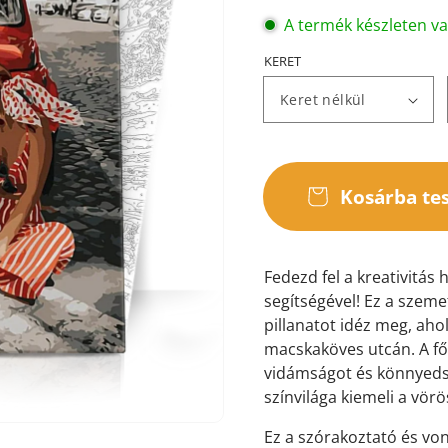
A termék készleten v
KERET
ása
Kosárba te
ézetben
Fedezd fel a kreativitás 
segítségével! Ez a szem
pillanatot idéz meg, aho
macskaköves utcán. A fős
vidámságot és könnyeds
színvilága kiemeli a vörö
Ez a szórakoztató és vo