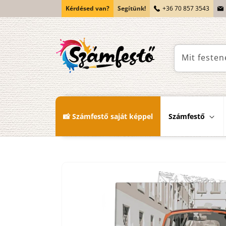
Ugrás a
Kérdésed van?
Segítünk!
+36 70 857 3543
tartalomhoz
Mit festen
📸 Számfestő saját képpel
Számfestő
Kihagyás, és
ugrás a
termékadatokra