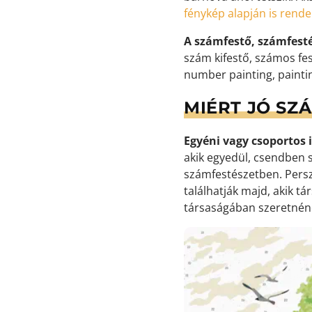
fénykép alapján is rend
A számfestő, számfest
szám kifestő, számos fes
number painting, painti
MIÉRT JÓ SZ
Egyéni vagy csoportos i
akik egyedül, csendben s
számfestészetben. Persz
találhatják majd, akik t
társaságában szeretnéne