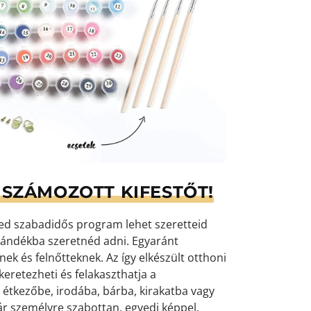
SZÁMOZOTT KIFESTŐT!
yed szabadidős program lehet szeretteid
ándékba szeretnéd adni. Egyaránt
k és felnőtteknek. Az így elkészült otthoni
eretezheti és felakaszthatja a
 étkezőbe, irodába, bárba, kirakatba vagy
ár személyre szabottan, egyedi képpel,