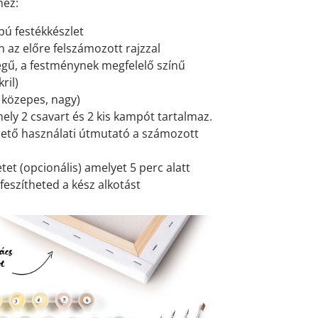
hez:
pú festékkészlet
 az előre felszámozott rajzzal
gű, a festménynek megfelelő színű
ril)
, közepes, nagy)
mely 2 csavart és 2 kis kampót tartalmaz.
ető használati útmutató a számozott
et (opcionális) amelyet 5 perc alatt
feszítheted a kész alkotást