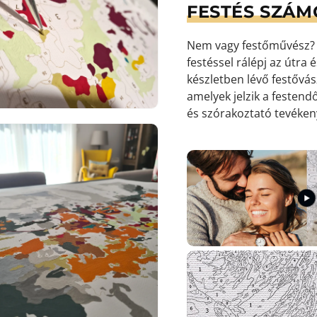
FESTÉS SZÁM
Nem vagy festőművész? S
9.
médiafájl
festéssel rálépj az útra
megnyitása
galérianézetben
készletben lévő festőv
amelyek jelzik a festendő
és szórakoztató tevéke
10.
médiafájl
megnyitása
galérianézetben