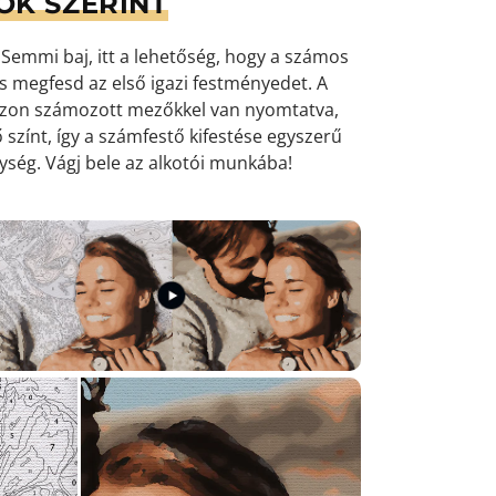
OK SZERINT
emmi baj, itt a lehetőség, hogy a számos
 és megfesd az első igazi festményedet. A
ászon számozott mezőkkel van nyomtatva,
 színt, így a számfestő kifestése egyszerű
nység
. Vágj bele az alkotói munkába!