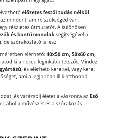
élvezhető
előzetes festői tudás nélkül
,
az mindent, amire szükséged van:
 egy részletes útmutatót. A különösen
zők és kontúrvonalak
segítségével a
 de szórakoztató is lesz!
 méretben elérhető:
40x50 cm, 50x60 cm,
thatod ki a neked leginkább tetszőt. Mindez
gyártású
, és elérhető kerettel, vagy keret
etőséget, ami a legjobban illik otthonod
odat, és varázsolj életet a vászonra az
Eső
el, ahol a művészet és a szórakozás