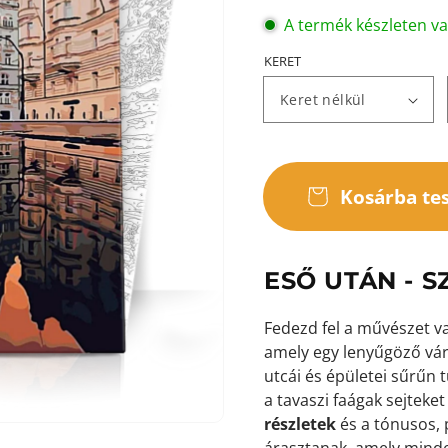
A termék készleten v
KERET
ása
Kosárba te
ézetben
ESŐ UTÁN - 
Fedezd fel a művészet v
amely egy lenyűgöző váro
utcái és épületei sűrűn t
a tavaszi faágak sejteke
részletek
és a tónusos, 
árasztanak, amely mind