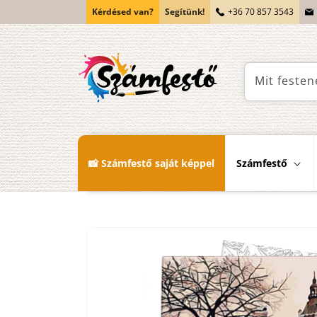
Ugrás a
Kérdésed van?
Segítünk!
+36 70 857 3543
tartalomhoz
Mit festen
📸 Számfestő saját képpel
Számfestő
Kihagyás, és
ugrás a
termékadatokra