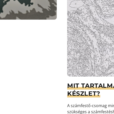
MIT TARTALM
KÉSZLET?
A számfestő-csomag min
szükséges a számfestés