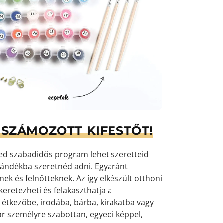
SZÁMOZOTT KIFESTŐT!
yed szabadidős program lehet szeretteid
ándékba szeretnéd adni. Egyaránt
k és felnőtteknek. Az így elkészült otthoni
eretezheti és felakaszthatja a
 étkezőbe, irodába, bárba, kirakatba vagy
ár személyre szabottan, egyedi képpel,