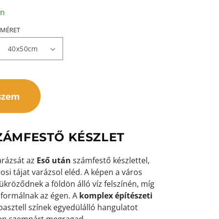
an
MÉRET
szem
SZÁMFESTŐ KÉSZLET
arázsát az
Eső után
számfestő készlettel,
si tájat varázsol eléd. A képen a város
ükröződnek a földön álló víz felszínén, míg
t formálnak az égen. A
komplex építészeti
pasztell színek egyedülálló hangulatot
en szempárt megragad.