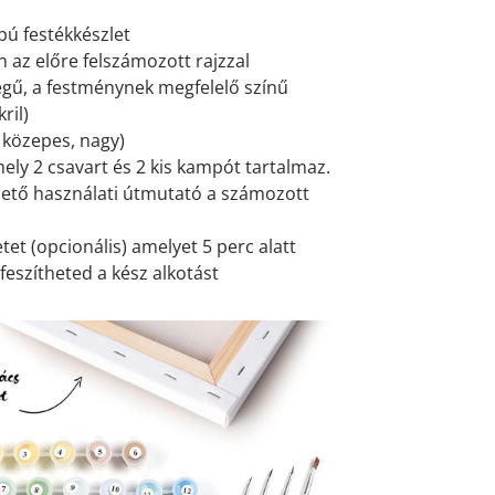
pú festékkészlet
 az előre felszámozott rajzzal
gű, a festménynek megfelelő színű
ril)
, közepes, nagy)
mely 2 csavart és 2 kis kampót tartalmaz.
ető használati útmutató a számozott
et (opcionális) amelyet 5 perc alatt
feszítheted a kész alkotást