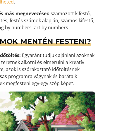
elheted
.
és más megnevezései:
számozott kifestő,
tés, festés számok alapján, számos kifestő,
ng by numbers, art by numbers.
ÁMOK MENTÉN FESTENI?
dőtöltés:
Egyaránt tudjuk ajánlani azoknak
zeretnek alkotni és elmerülni a kreatív
e, azok is szórakoztató időtöltésnek
ársas programra vágynak és barátaik
k megfesteni egy-egy szép képet.