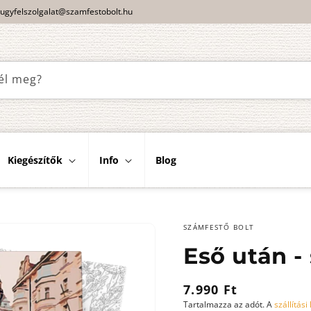
ugyfelszolgalat@szamfestobolt.hu
él meg?
Kiegészítők
Info
Blog
SZÁMFESTŐ BOLT
Eső után -
Normál
7.990 Ft
Tartalmazza az adót. A
szállítási
ár