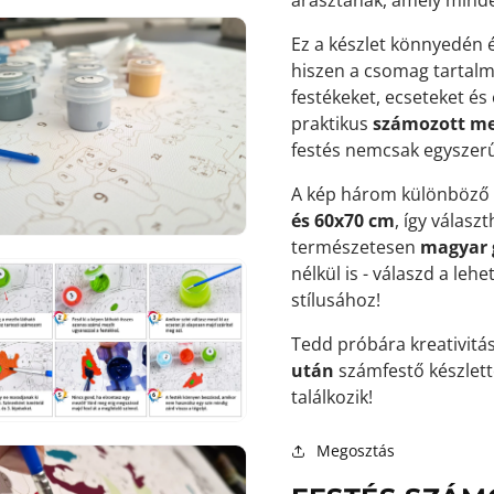
Ez a készlet könnyedén 
hiszen a csomag tartalm
festékeket, ecseteket és
praktikus
számozott me
7.
festés nemcsak egyszerű,
médiafájl
megnyitása
galérianézetben
A kép három különböző
és 60x70 cm
, így válasz
természetesen
magyar 
nélkül is - válaszd a leh
stílusához!
Tedd próbára kreativitás
8.
médiafájl
után
számfestő készlett
megnyitása
találkozik!
galérianézetben
Megosztás