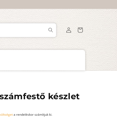
Bejelentkezés
Kosár
 számfestő készlet
 költséget
a rendeléskor számítjuk ki.