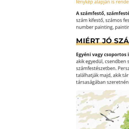
fénykép alapján is rend
A számfestő, számfest
szám kifestő, számos fes
number painting, painti
MIÉRT JÓ SZ
Egyéni vagy csoportos i
akik egyedül, csendben s
számfestészetben. Persz
találhatják majd, akik t
társaságában szeretnéne