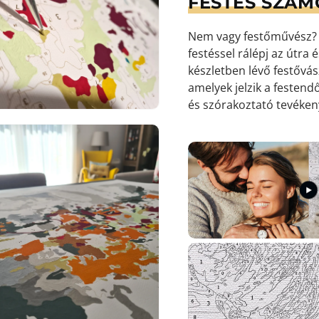
FESTÉS SZÁM
Nem vagy festőművész? S
9.
festéssel rálépj az útra
médiafájl
megnyitása
készletben lévő festőv
galérianézetben
amelyek jelzik a festendő
és szórakoztató tevéke
10.
médiafájl
megnyitása
galérianézetben