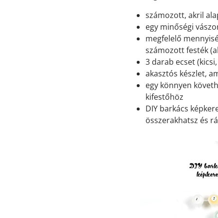
számozott, akril ala
egy minőségi vászon
megfelelő mennyisé
számozott festék (ak
3 darab ecset (kicsi
akasztós készlet, a
egy könnyen követh
kifestőhöz
DIY barkács képkeret
összerakhatsz és rá