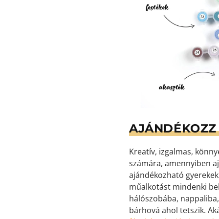
AJÁNDÉKOZZ 
Kreatív, izgalmas, könn
számára, amennyiben aj
ajándékozható gyerekekne
műalkotást mindenki bek
hálószobába, nappaliba,
bárhová ahol tetszik. Ak