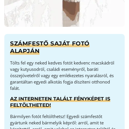
SZÁMFESTŐ SAJÁT FOTÓ
ALAPJÁN
Tölts fel egy neked kedves fotót kedvenc macskádról
vagy kutyusodról, családi eseményről, baráti
összejövetelről vagy egy emlékezetes nyaralásról, és
garantáltan egyedi alkotás fogja díszíteni otthonod
falát.
AZ INTERNETEN TALÁLT FÉNYKÉPET IS
FELTÖLTHETED!
Bármilyen fotót feltölthetsz! Egyedi számfestőt
gyártunk neked bármelyik képről: arról, amit te
készítettél, arról, amit valahol az interneten találtál és