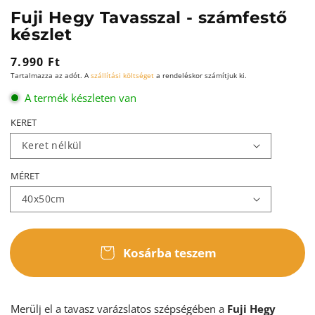
Fuji Hegy Tavasszal - számfestő
készlet
Normál
7.990 Ft
Tartalmazza az adót. A
szállítási költséget
a rendeléskor számítjuk ki.
ár
A termék készleten van
KERET
MÉRET
Kosárba teszem
Merülj el a tavasz varázslatos szépségében a
Fuji Hegy