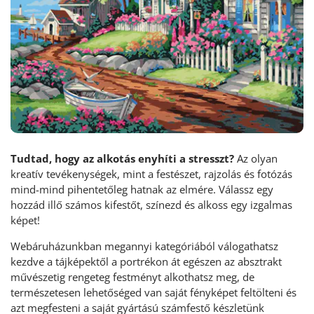
Tudtad, hogy az alkotás enyhíti a stresszt?
Az olyan
kreatív tevékenységek, mint a festészet, rajzolás és fotózás
mind-mind pihentetőleg hatnak az elmére. Válassz egy
hozzád illő számos kifestőt, színezd és alkoss egy izgalmas
képet!
Webáruházunkban megannyi kategóriából válogathatsz
kezdve a tájképektől a portrékon át egészen az absztrakt
művészetig rengeteg festményt alkothatsz meg, de
természetesen lehetőséged van saját fényképet feltölteni és
azt megfesteni a saját gyártású számfestő készletünk