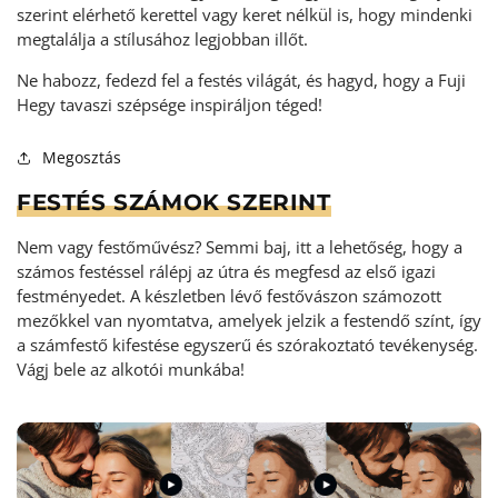
szerint elérhető kerettel vagy keret nélkül is, hogy mindenki
megtalálja a stílusához legjobban illőt.
Ne habozz, fedezd fel a festés világát, és hagyd, hogy a Fuji
Hegy tavaszi szépsége inspiráljon téged!
Megosztás
FESTÉS SZÁMOK SZERINT
Nem vagy festőművész? Semmi baj, itt a lehetőség, hogy a
számos festéssel rálépj az útra és megfesd az első igazi
festményedet. A készletben lévő festővászon számozott
mezőkkel van nyomtatva, amelyek jelzik a festendő színt, így
a számfestő kifestése egyszerű és szórakoztató tevékenység
.
Vágj bele az alkotói munkába!