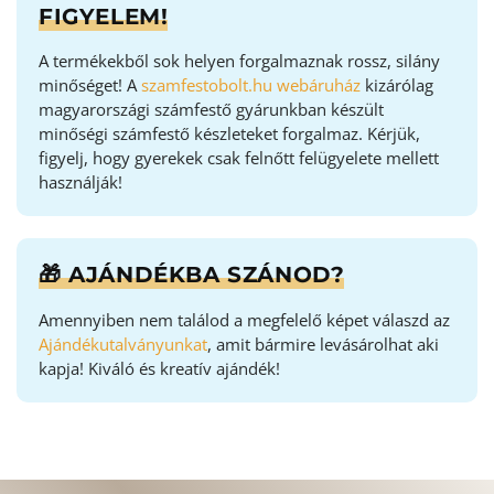
FIGYELEM!
A termékekből sok helyen forgalmaznak rossz, silány
minőséget! A
szamfestobolt.hu webáruház
kizárólag
magyarországi számfestő gyárunkban készült
minőségi számfestő készleteket forgalmaz. Kérjük,
figyelj, hogy gyerekek csak felnőtt felügyelete mellett
használják!
🎁 AJÁNDÉKBA SZÁNOD?
Amennyiben nem találod a megfelelő képet válaszd az
Ajándékutalványunkat
, amit bármire levásárolhat aki
kapja! Kiváló és kreatív ajándék!