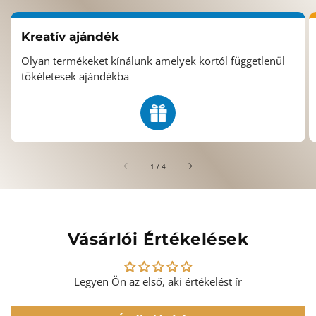
Kreatív ajándék
Olyan termékeket kínálunk amelyek kortól függetlenül
tökéletesek ajándékba
/
1
/
4
Vásárlói Értékelések
Legyen Ön az első, aki értékelést ír