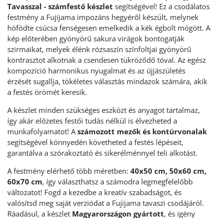
Tavasszal - számfestő készlet
segítségével! Ez a csodálatos
festmény a Fujijama impozáns hegyéről készült, melynek
hófödte csúcsa fenségesen emelkedik a kék égbolt mögött. A
kép előterében gyönyörű sakura virágok bontogatják
szirmaikat, melyek élénk rózsaszín színfoltjai gyönyörű
kontrasztot alkotnak a csendesen tükröződő tóval. Az egész
kompozíció harmonikus nyugalmat és az újjászületés
érzését sugallja, tökéletes választás mindazok számára, akik
a festés örömét keresik.
A készlet minden szükséges eszközt és anyagot tartalmaz,
így akár előzetes festői tudás nélkül is élvezheted a
munkafolyamatot! A
számozott mezők és kontúrvonalak
segítségével könnyedén követheted a festés lépéseit,
garantálva a szórakoztató és sikerélménnyel teli alkotást.
A festmény elérhető több méretben:
40x50 cm, 50x60 cm,
60x70 cm
, így választhatsz a számodra legmegfelelőbb
változatot! Fogd a kezedbe a kreatív szabadságot, és
valósítsd meg saját verziódat a Fujijama tavaszi csodájáról.
Ráadásul, a készlet
Magyarországon gyártott
, és igény