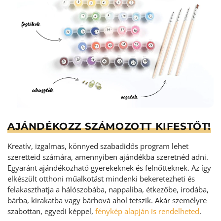
AJÁNDÉKOZZ SZÁMOZOTT KIFESTŐT!
Kreatív, izgalmas, könnyed szabadidős program lehet
szeretteid számára, amennyiben ajándékba szeretnéd adni.
Egyaránt ajándékozható gyerekeknek és felnőtteknek. Az így
elkészült otthoni műalkotást mindenki bekeretezheti és
felakaszthatja a hálószobába, nappaliba, étkezőbe, irodába,
bárba, kirakatba vagy bárhová ahol tetszik. Akár személyre
szabottan, egyedi képpel,
fénykép alapján is rendelheted
.