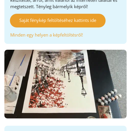
megtetszett. Tényleg bármelyik képről!
Saját fénykép feltöltéséhez kattints ide
Minden egy helyen a képfeltöltésről!