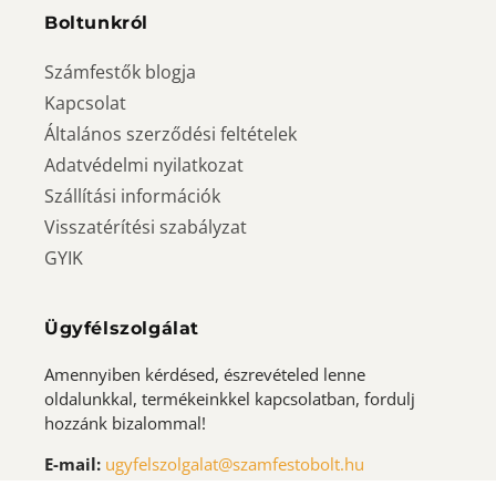
Boltunkról
Számfestők blogja
Kapcsolat
Általános szerződési feltételek
Adatvédelmi nyilatkozat
Szállítási információk
Visszatérítési szabályzat
GYIK
Ügyfélszolgálat
Amennyiben kérdésed, észrevételed lenne
oldalunkkal, termékeinkkel kapcsolatban, fordulj
hozzánk bizalommal!
E-mail:
ugyfelszolgalat@szamfestobolt.hu
Telefon:
+36 70 857 3543