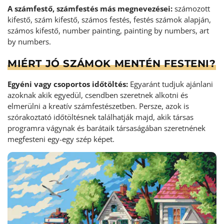
A számfestő, számfestés más megnevezései:
számozott
kifestő, szám kifestő, számos festés, festés számok alapján,
számos kifestő, number painting, painting by numbers, art
by numbers.
MIÉRT JÓ SZÁMOK MENTÉN FESTENI?
Egyéni vagy csoportos időtöltés:
Egyaránt tudjuk ajánlani
azoknak akik egyedül, csendben szeretnek alkotni és
elmerülni a kreatív számfestészetben. Persze, azok is
szórakoztató időtöltésnek találhatják majd, akik társas
programra vágynak és barátaik társaságában szeretnének
megfesteni egy-egy szép képet.