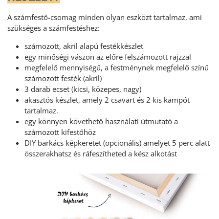
A számfestő-csomag minden olyan eszközt tartalmaz, ami
szükséges a számfestéshez:
számozott, akril alapú festékkészlet
egy minőségi vászon az előre felszámozott rajzzal
megfelelő mennyiségű, a festménynek megfelelő színű
számozott festék (akril)
3 darab ecset (kicsi, közepes, nagy)
akasztós készlet, amely 2 csavart és 2 kis kampót
tartalmaz.
egy könnyen követhető használati útmutató a
számozott kifestőhöz
DIY barkács képkeretet (opcionális) amelyet 5 perc alatt
összerakhatsz és ráfeszítheted a kész alkotást