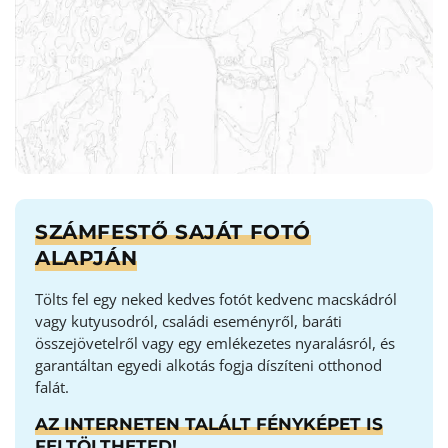
SZÁMFESTŐ SAJÁT FOTÓ
ALAPJÁN
Tölts fel egy neked kedves fotót kedvenc macskádról
vagy kutyusodról, családi eseményről, baráti
összejövetelről vagy egy emlékezetes nyaralásról, és
garantáltan egyedi alkotás fogja díszíteni otthonod
falát.
AZ INTERNETEN TALÁLT FÉNYKÉPET IS
FELTÖLTHETED!