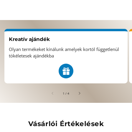
Kreatív ajándék
Olyan termékeket kínálunk amelyek kortól függetlenül
tökéletesek ajándékba
/
1
/
4
Vásárlói Értékelések