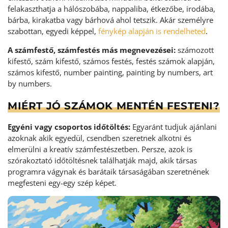
felakaszthatja a hálószobába, nappaliba, étkezőbe, irodába,
bárba, kirakatba vagy bárhová ahol tetszik. Akár személyre
szabottan, egyedi képpel,
fénykép alapján is rendelheted
.
A számfestő, számfestés más megnevezései:
számozott
kifestő, szám kifestő, számos festés, festés számok alapján,
számos kifestő, number painting, painting by numbers, art
by numbers.
MIÉRT JÓ SZÁMOK MENTÉN FESTENI?
Egyéni vagy csoportos időtöltés:
Egyaránt tudjuk ajánlani
azoknak akik egyedül, csendben szeretnek alkotni és
elmerülni a kreatív számfestészetben. Persze, azok is
szórakoztató időtöltésnek találhatják majd, akik társas
programra vágynak és barátaik társaságában szeretnének
megfesteni egy-egy szép képet.