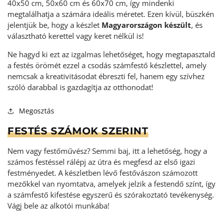
40x50 cm, 50x60 cm és 60x70 cm, így mindenki
megtalálhatja a számára ideális méretet. Ezen kívül, büszkén
jelentjük be, hogy a készlet
Magyarországon készült
, és
választható kerettel vagy keret nélkül is!
Ne hagyd ki ezt az izgalmas lehetőséget, hogy megtapasztald
a festés örömét ezzel a csodás számfestő készlettel, amely
nemcsak a kreativitásodat ébreszti fel, hanem egy szívhez
szóló darabbal is gazdagítja az otthonodat!
Megosztás
FESTÉS SZÁMOK SZERINT
Nem vagy festőművész? Semmi baj, itt a lehetőség, hogy a
számos festéssel rálépj az útra és megfesd az első igazi
festményedet. A készletben lévő festővászon számozott
mezőkkel van nyomtatva, amelyek jelzik a festendő színt, így
a számfestő kifestése egyszerű és szórakoztató tevékenység
.
Vágj bele az alkotói munkába!