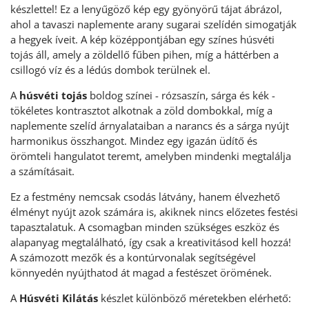
készlettel! Ez a lenyűgöző kép egy gyönyörű tájat ábrázol,
ahol a tavaszi naplemente arany sugarai szelídén simogatják
a hegyek íveit. A kép középpontjában egy színes húsvéti
tojás áll, amely a zöldellő fűben pihen, míg a háttérben a
csillogó víz és a lédús dombok terülnek el.
A
húsvéti tojás
boldog színei - rózsaszín, sárga és kék -
tökéletes kontrasztot alkotnak a zöld dombokkal, míg a
naplemente szelíd árnyalataiban a narancs és a sárga nyújt
harmonikus összhangot. Mindez egy igazán üdítő és
örömteli hangulatot teremt, amelyben mindenki megtalálja
a számításait.
Ez a festmény nemcsak csodás látvány, hanem élvezhető
élményt nyújt azok számára is, akiknek nincs előzetes festési
tapasztalatuk. A csomagban minden szükséges eszköz és
alapanyag megtalálható, így csak a kreativitásod kell hozzá!
A számozott mezők és a kontúrvonalak segítségével
könnyedén nyújthatod át magad a festészet örömének.
A
Húsvéti Kilátás
készlet különböző méretekben elérhető: