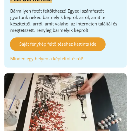
Bármilyen fotót feltölthetsz! Egyedi számfestőt
gyártunk neked bármelyik képről: arról, amit te
készítettél, arról, amit valahol az interneten találtál és
megtetszett. Tényleg bármelyik képről!
Saját fénykép feltöltéséhez kattints ide
Minden egy helyen a képfeltöltésről!