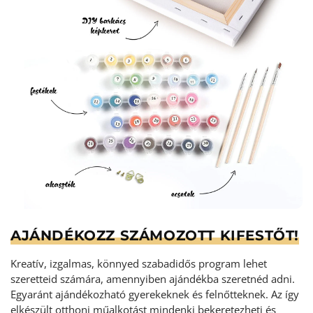
AJÁNDÉKOZZ SZÁMOZOTT KIFESTŐT!
Kreatív, izgalmas, könnyed szabadidős program lehet
szeretteid számára, amennyiben ajándékba szeretnéd adni.
Egyaránt ajándékozható gyerekeknek és felnőtteknek. Az így
elkészült otthoni műalkotást mindenki bekeretezheti és