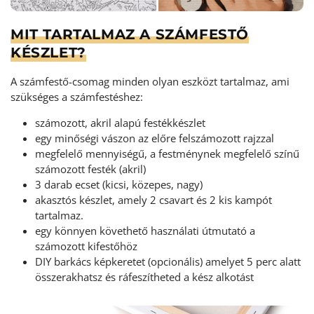
MIT TARTALMAZ A SZÁMFESTŐ
KÉSZLET?
A számfestő-csomag minden olyan eszközt tartalmaz, ami
szükséges a számfestéshez:
számozott, akril alapú festékkészlet
egy minőségi vászon az előre felszámozott rajzzal
megfelelő mennyiségű, a festménynek megfelelő színű
számozott festék (akril)
3 darab ecset (kicsi, közepes, nagy)
akasztós készlet, amely 2 csavart és 2 kis kampót
tartalmaz.
egy könnyen követhető használati útmutató a
számozott kifestőhöz
DIY barkács képkeretet (opcionális) amelyet 5 perc alatt
összerakhatsz és ráfeszítheted a kész alkotást