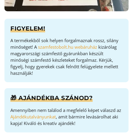
FIGYELEM!
A termékekből sok helyen forgalmaznak rossz, silány
minőséget! A
szamfestobolt.hu webáruház
kizárólag
magyarországi számfestő gyárunkban készült
minőségi számfestő készleteket forgalmaz. Kérjük,
figyelj, hogy gyerekek csak felnőtt felügyelete mellett
használják!
🎁 AJÁNDÉKBA SZÁNOD?
Amennyiben nem találod a megfelelő képet válaszd az
Ajándékutalványunkat
, amit bármire levásárolhat aki
kapja! Kiváló és kreatív ajándék!