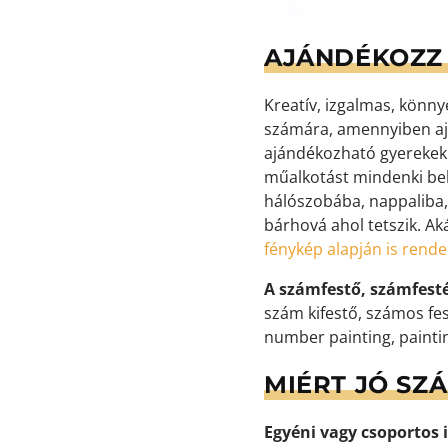
AJÁNDÉKOZZ 
Kreatív, izgalmas, könn
számára, amennyiben aj
ajándékozható gyerekekne
műalkotást mindenki bek
hálószobába, nappaliba,
bárhová ahol tetszik. Ak
fénykép alapján is rend
A számfestő, számfest
szám kifestő, számos fes
number painting, painti
MIÉRT JÓ SZ
Egyéni vagy csoportos i