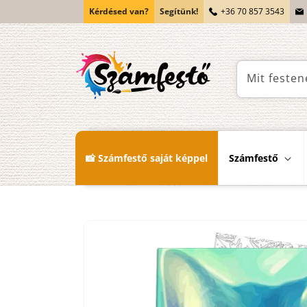
Ugrás a
Kérdésed van?
Segítünk!
+36 70 857 3543
tartalomhoz
Mit festen
📸 Számfestő saját képpel
Számfestő
Kihagyás, és
ugrás a
termékadatokra