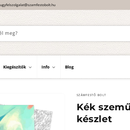
ugyfelszolgalat@szamfestobolt.hu
él meg?
Kiegészítők
Info
Blog
SZÁMFESTŐ BOLT
Kék szemű 
készlet