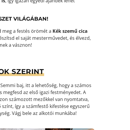
 is
, így igazán egyedi ajándék lehet
SZET VILÁGÁBAN!
d meg a festés örömét a
Kék szemű cica
Készítsd el saját mesterművedet, és élvezd,
lnek a vásznon!
OK SZERINT
emmi baj, itt a lehetőség, hogy a számos
 és megfesd az első igazi festményedet. A
ászon számozott mezőkkel van nyomtatva,
 színt, így a számfestő kifestése egyszerű
nység
. Vágj bele az alkotói munkába!