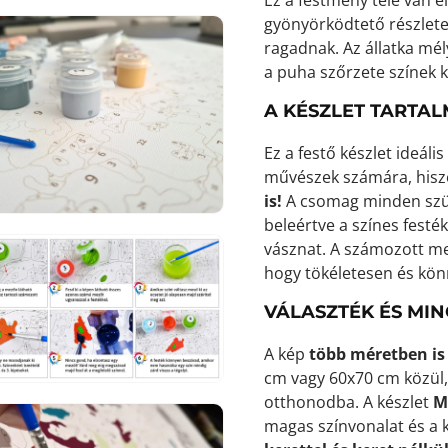
gyönyörködtető részlete
ragadnak. Az állatka mél
a puha szőrzete színek k
A KÉSZLET TARTAL
7.
médiafájl
Ez a festő készlet ideál
megnyitása
galérianézetben
művészek számára, his
is!
A csomag minden szük
beleértve a színes festék
vásznat. A számozott me
hogy tökéletesen és kön
VÁLASZTÉK ÉS MI
8.
médiafájl
megnyitása
A kép
több méretben is
galérianézetben
cm vagy 60x70 cm közül,
otthonodba. A készlet
M
magas színvonalat és a 