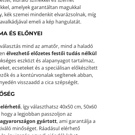
kkel, amelyek garantáltan magukkal
y, kék szemei mindenkit elvarázsolnak, míg
avalkádjával emeli a kép hangulatát.
MA ÉS ELŐNYEI
is választás mind az amatőr, mind a haladó
zen
élvezhető előzetes festői tudás nélkül
séges eszközt és alapanyagot tartalmaz,
eket, ecseteket és a speciálisan előkészített
zők és a kontúrvonalak segítenek abban,
nyedén visszaadd a cica szépségét.
NŐSÉG
 elérhető
, így választhatsz 40x50 cm, 50x60
 hogy a legjobban passzoljon az
agyarországon gyártott
, ami garantálja a
kiváló minőséget. Ráadásul elérhető