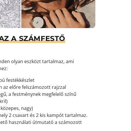
AZ A SZÁMFESTŐ
den olyan eszközt tartalmaz, ami
hez:
pú festékkészlet
 az előre felszámozott rajzzal
gű, a festménynek megfelelő színű
ril)
, közepes, nagy)
mely 2 csavart és 2 kis kampót tartalmaz.
ető használati útmutató a számozott