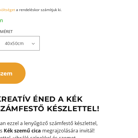
 költséget
a rendeléskor számítjuk ki.
an
MÉRET
szem
KREATÍV ÉNED A KÉK
SZÁMFESTŐ KÉSZLETTEL!
ában ezzel a lenyűgöző számfestő készlettel,
os
Kék szemű cica
megrajzolására invitál!
ettel, vibráló színekkel és szemet