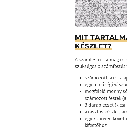
MIT TARTALM
KÉSZLET?
A számfestő-csomag min
szükséges a számfestés
számozott, akril ala
egy minőségi vászon
megfelelő mennyisé
számozott festék (ak
3 darab ecset (kicsi
akasztós készlet, a
egy könnyen követh
kifestőhöz