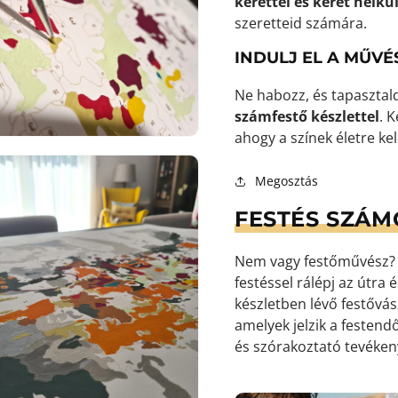
kerettel és keret nélkül
szeretteid számára.
9.
INDULJ EL A MŰVÉ
médiafájl
megnyitása
Ne habozz, és tapasztal
galérianézetben
számfestő készlettel
. 
ahogy a színek életre ke
Megosztás
FESTÉS SZÁM
Nem vagy festőművész? S
festéssel rálépj az útra
készletben lévő festőv
10.
amelyek jelzik a festendő
médiafájl
és szórakoztató tevéke
megnyitása
galérianézetben