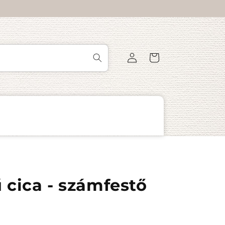
Bejelentkezés
Kosár
cica - számfestő