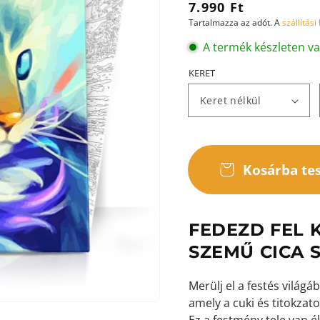
Normál
7.990 Ft
Tartalmazza az adót. A
szállítási
ár
A termék készleten v
KERET
ása
ézetben
Kosárba te
FEDEZD FEL 
SZEMŰ CICA 
Merülj el a festés világ
amely a cuki és titokzat
Ez a festmény tele van él