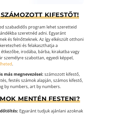
SZÁMOZOTT KIFESTŐT!
yed szabadidős program lehet szeretteid
ándékba szeretnéd adni. Egyaránt
k és felnőtteknek. Az így elkészült otthoni
eretezheti és felakaszthatja a
 étkezőbe, irodába, bárba, kirakatba vagy
ár személyre szabottan, egyedi képpel,
elheted
.
és más megnevezései:
számozott kifestő,
tés, festés számok alapján, számos kifestő,
ng by numbers, art by numbers.
ÁMOK MENTÉN FESTENI?
dőtöltés:
Egyaránt tudjuk ajánlani azoknak