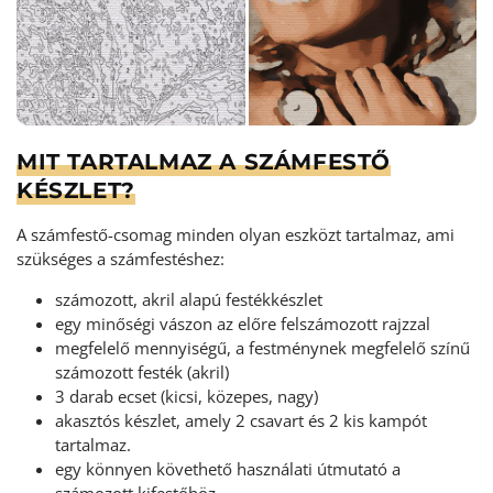
MIT TARTALMAZ A SZÁMFESTŐ
KÉSZLET?
A számfestő-csomag minden olyan eszközt tartalmaz, ami
szükséges a számfestéshez:
számozott, akril alapú festékkészlet
egy minőségi vászon az előre felszámozott rajzzal
megfelelő mennyiségű, a festménynek megfelelő színű
számozott festék (akril)
3 darab ecset (kicsi, közepes, nagy)
akasztós készlet, amely 2 csavart és 2 kis kampót
tartalmaz.
egy könnyen követhető használati útmutató a