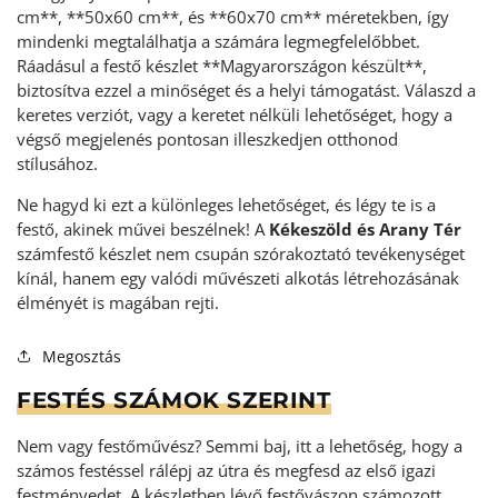
cm**, **50x60 cm**, és **60x70 cm** méretekben, így
mindenki megtalálhatja a számára legmegfelelőbbet.
Ráadásul a festő készlet **Magyarországon készült**,
biztosítva ezzel a minőséget és a helyi támogatást. Válaszd a
keretes verziót, vagy a keretet nélküli lehetőséget, hogy a
végső megjelenés pontosan illeszkedjen otthonod
stílusához.
Ne hagyd ki ezt a különleges lehetőséget, és légy te is a
festő, akinek művei beszélnek! A
Kékeszöld és Arany Tér
számfestő készlet nem csupán szórakoztató tevékenységet
kínál, hanem egy valódi művészeti alkotás létrehozásának
élményét is magában rejti.
Megosztás
FESTÉS SZÁMOK SZERINT
Nem vagy festőművész? Semmi baj, itt a lehetőség, hogy a
számos festéssel rálépj az útra és megfesd az első igazi
festményedet. A készletben lévő festővászon számozott