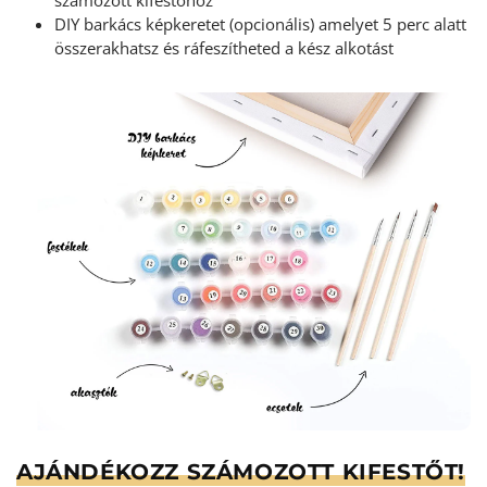
számozott kifestőhöz
DIY barkács képkeretet (opcionális) amelyet 5 perc alatt
összerakhatsz és ráfeszítheted a kész alkotást
AJÁNDÉKOZZ SZÁMOZOTT KIFESTŐT!