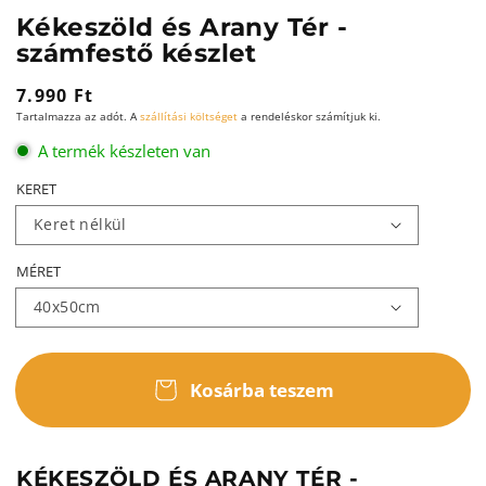
Kékeszöld és Arany Tér -
számfestő készlet
Normál
7.990 Ft
Tartalmazza az adót. A
szállítási költséget
a rendeléskor számítjuk ki.
ár
A termék készleten van
KERET
MÉRET
Kosárba teszem
KÉKESZÖLD ÉS ARANY TÉR -