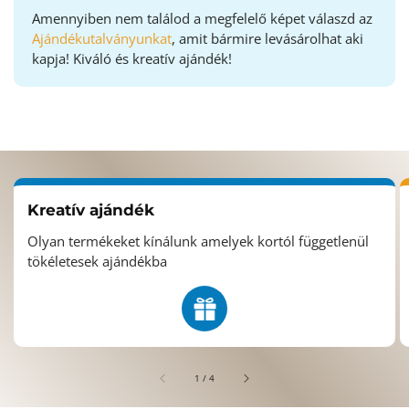
Amennyiben nem találod a megfelelő képet válaszd az
Ajándékutalványunkat
, amit bármire levásárolhat aki
kapja! Kiváló és kreatív ajándék!
Kreatív ajándék
Olyan termékeket kínálunk amelyek kortól függetlenül
tökéletesek ajándékba
/
1
/
4