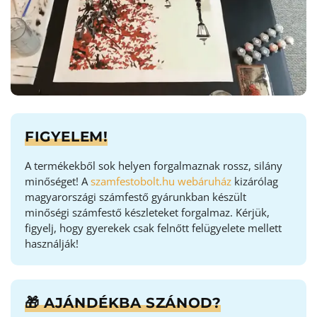
FIGYELEM!
A termékekből sok helyen forgalmaznak rossz, silány
minőséget! A
szamfestobolt.hu webáruház
kizárólag
magyarországi számfestő gyárunkban készült
minőségi számfestő készleteket forgalmaz. Kérjük,
figyelj, hogy gyerekek csak felnőtt felügyelete mellett
használják!
🎁 AJÁNDÉKBA SZÁNOD?