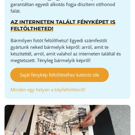
garantáltan egyedi alkotás fogja díszíteni otthonod
falát.
AZ INTERNETEN TALÁLT FÉNYKÉPET IS
FELTÖLTHETED!
Bármilyen fotót feltölthetsz! Egyedi számfestőt
gyártunk neked bármelyik képről: arról, amit te
készítettél, arról, amit valahol az interneten találtál és
megtetszett. Tényleg bármelyik képről!
Saját fénykép feltöltéséhez kattints ide
Minden egy helyen a képfeltöltésről!