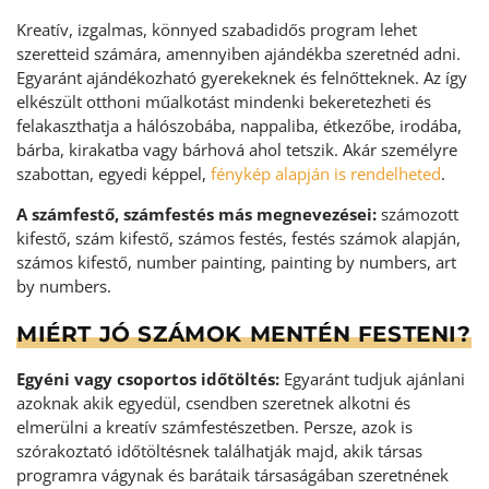
Kreatív, izgalmas, könnyed szabadidős program lehet
szeretteid számára, amennyiben ajándékba szeretnéd adni.
Egyaránt ajándékozható gyerekeknek és felnőtteknek. Az így
elkészült otthoni műalkotást mindenki bekeretezheti és
felakaszthatja a hálószobába, nappaliba, étkezőbe, irodába,
bárba, kirakatba vagy bárhová ahol tetszik. Akár személyre
szabottan, egyedi képpel,
fénykép alapján is rendelheted
.
A számfestő, számfestés más megnevezései:
számozott
kifestő, szám kifestő, számos festés, festés számok alapján,
számos kifestő, number painting, painting by numbers, art
by numbers.
MIÉRT JÓ SZÁMOK MENTÉN FESTENI?
Egyéni vagy csoportos időtöltés:
Egyaránt tudjuk ajánlani
azoknak akik egyedül, csendben szeretnek alkotni és
elmerülni a kreatív számfestészetben. Persze, azok is
szórakoztató időtöltésnek találhatják majd, akik társas
programra vágynak és barátaik társaságában szeretnének