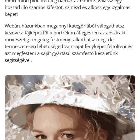
mind-mind pihentetőleg hatnak az elmére. Válassz egy
hozzád illő számos kifestőt, színezd és alkoss egy izgalmas
képet!
Webáruházunkban megannyi kategóriából válogathatsz
kezdve a tájképektől a portrékon át egészen az absztrakt
művészetig rengeteg festményt alkothatsz meg, de
természetesen lehetőséged van saját fényképet feltölteni és
azt megfesteni a saját gyártású számfestő készletünk
segítségével.