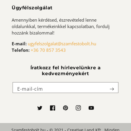
Ügyfélszolgálat
Amennyiben kérdésed, észrevételed lenne
oldalunkkal, termékeinkkel kapcsolatban, fordulj
hozzánk bizalommal!
E-mail:
ugyfelszolgalat@szamfestobolt.hu
Telefon:
+36 70 857 3543
Íratkozz fel hírlevelünkre a
kedvezményekért
E-mail-cím
Twitter
Facebook
Pinterest
Instagram
YouTube
Szamfestobolt.hu - © 2021 - Creative Land Kft., Minden
Fizetési