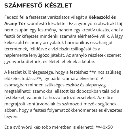
SZÁMFESTŐ KÉSZLET
Fedezd fel a festészet varázslatos világát a
Kékeszöld és
Arany Tér
számfestő készlettel! Ez a gyönyörű absztrakt táj
nem csupán egy festmény, hanem egy kreatív utazás, ahol a
festői önkifejezés mindenki számára elérhetővé válik. A lágy
kékeszöld és arany árnyalatok harmonikus összhangot
teremtenek, felidézve a vízfelszín csillogását és a
naplemente lenyűgöző játékát. Az aranyló részletek szemet
gyönyörködtetnek, és életet lehelnek a képbe.
A készlet különlegessége, hogy a festéshez **nincs szükség
előzetes tudásra**, így bárki számára élvezhető. A
csomagban minden szükséges eszköz és alapanyag
megtalálható: számokkal ellátott kis dobozokban találod a
festékeket, valamint a hozzá tartozó ecseteket. Az előre
megrajzolt kontúrvonalak és számozott mezők segítenek
abban, hogy a festési folyamat zökkenőmentes és élvezetes
legyen.
Ez a gyönyörű kép több méretben is elérhető: **40x50