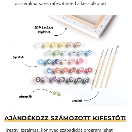
összerakhatsz és ráfeszítheted a kész alkotást
AJÁNDÉKOZZ SZÁMOZOTT KIFESTŐT!
Kreatív, izgalmas, könnyed szabadidős program lehet