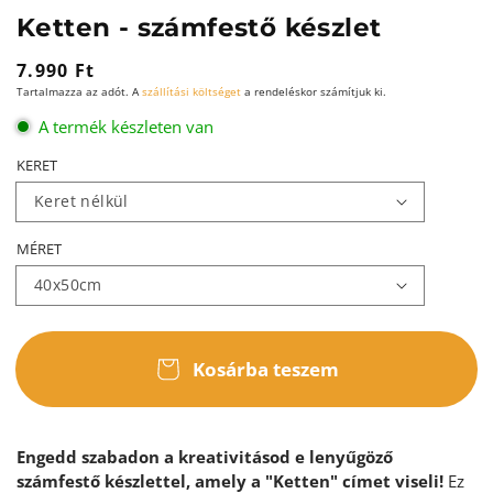
Ketten - számfestő készlet
Normál
7.990 Ft
Tartalmazza az adót. A
szállítási költséget
a rendeléskor számítjuk ki.
ár
A termék készleten van
KERET
MÉRET
Kosárba teszem
Engedd szabadon a kreativitásod e lenyűgöző
számfestő készlettel, amely a "Ketten" címet viseli!
Ez