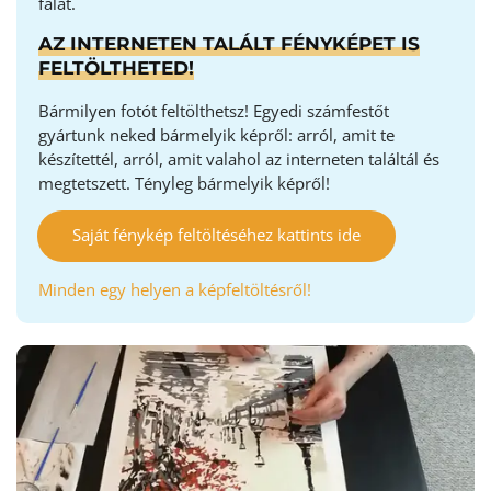
falát.
AZ INTERNETEN TALÁLT FÉNYKÉPET IS
FELTÖLTHETED!
Bármilyen fotót feltölthetsz! Egyedi számfestőt
gyártunk neked bármelyik képről: arról, amit te
készítettél, arról, amit valahol az interneten találtál és
megtetszett. Tényleg bármelyik képről!
Saját fénykép feltöltéséhez kattints ide
Minden egy helyen a képfeltöltésről!