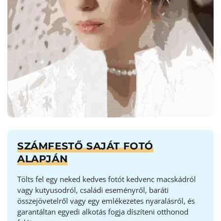
SZÁMFESTŐ SAJÁT FOTÓ
ALAPJÁN
Tölts fel egy neked kedves fotót kedvenc macskádról
vagy kutyusodról, családi eseményről, baráti
összejövetelről vagy egy emlékezetes nyaralásról, és
garantáltan egyedi alkotás fogja díszíteni otthonod