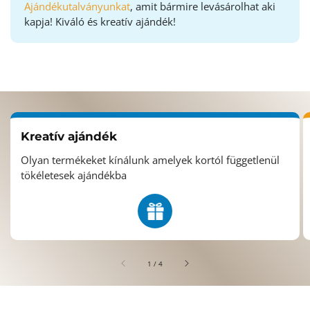
Ajándékutalványunkat
, amit bármire levásárolhat aki
kapja! Kiváló és kreatív ajándék!
Kreatív ajándék
Olyan termékeket kínálunk amelyek kortól függetlenül
tökéletesek ajándékba
/
1
/
4