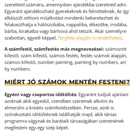
szeretteid számára, amennyiben ajándékba szeretnéd adni.
Egyaránt ajándékozható gyerekeknek és felnőtteknek. Az így
elkészült otthoni műalkotást mindenki bekeretezheti és
felakaszthatja a hálószobába, nappaliba, étkezőbe, irodába,
bárba, kirakatba vagy bárhová ahol tetszik. Akár személyre
szabottan, egyedi képpel,
fénykép alapján is rendelheted
.
A számfestő, számfestés más megnevezései:
számozott
kifestő, szám kifestő, számos festés, festés számok alapján,
számos kifestő, number painting, painting by numbers, art
by numbers.
MIÉRT JÓ SZÁMOK MENTÉN FESTENI?
Egyéni vagy csoportos időtöltés:
Egyaránt tudjuk ajánlani
azoknak akik egyedül, csendben szeretnek alkotni és
elmerülni a kreatív számfestészetben. Persze, azok is
szórakoztató időtöltésnek találhatják majd, akik társas
programra vágynak és barátaik társaságában szeretnének
megfesteni egy-egy szép képet.