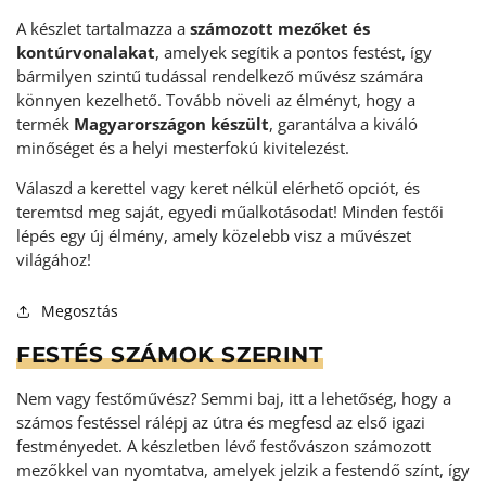
A készlet tartalmazza a
számozott mezőket és
kontúrvonalakat
, amelyek segítik a pontos festést, így
bármilyen szintű tudással rendelkező művész számára
könnyen kezelhető. Tovább növeli az élményt, hogy a
termék
Magyarországon készült
, garantálva a kiváló
minőséget és a helyi mesterfokú kivitelezést.
Válaszd a kerettel vagy keret nélkül elérhető opciót, és
teremtsd meg saját, egyedi műalkotásodat! Minden festői
lépés egy új élmény, amely közelebb visz a művészet
világához!
Megosztás
FESTÉS SZÁMOK SZERINT
Nem vagy festőművész? Semmi baj, itt a lehetőség, hogy a
számos festéssel rálépj az útra és megfesd az első igazi
festményedet. A készletben lévő festővászon számozott
mezőkkel van nyomtatva, amelyek jelzik a festendő színt, így