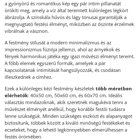
a gyönyörű és romantikus kép egy pár intim pillanatát
örökíti meg, amely a víz által teremtett különleges légkört
ábrázolja. A színskála hűvös és lágy tónusai garantálják a
megnyugtató festési élményt, miközben az őszinte érzelmek
vibrálnak a vásznon.
A festmény stílusát a modern minimalizmus és az
impressionizmus fúziója jellemzi, ahol az árnyékok és
fények harmonikus játéka egy igazi művészi élményt teremt.
A főbb elemek egyszerű formák, amelyek a pár
kapcsolatának intimitását hangsúlyozzák, és csodásan
illeszkednek a címhez.
Ezek a különleges kézi festmény készletek
több méretben
elérhetők
: 40x50 cm, 50x60 cm, és 60x70 cm. Ideális
választás mindazoknak, akik szeretnék magukévá tenni a
művészet élményét anélkül, hogy korábbi festői tudásra
lenne szükségük. Minden szükséges eszközt és alapanyagot
biztosítunk, többek között a kiváló minőségű festékeket és
ecseteket, hogy a lehető legkönnyebben elmerülhessen a
festés örömében.