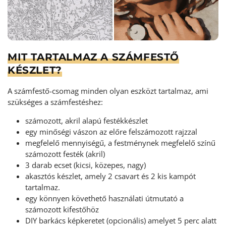
MIT TARTALMAZ A SZÁMFESTŐ
KÉSZLET?
A számfestő-csomag minden olyan eszközt tartalmaz, ami
szükséges a számfestéshez:
számozott, akril alapú festékkészlet
egy minőségi vászon az előre felszámozott rajzzal
megfelelő mennyiségű, a festménynek megfelelő színű
számozott festék (akril)
3 darab ecset (kicsi, közepes, nagy)
akasztós készlet, amely 2 csavart és 2 kis kampót
tartalmaz.
egy könnyen követhető használati útmutató a
számozott kifestőhöz
DIY barkács képkeretet (opcionális) amelyet 5 perc alatt