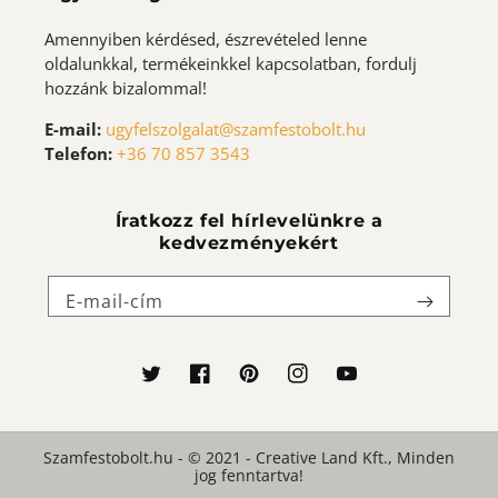
Amennyiben kérdésed, észrevételed lenne
oldalunkkal, termékeinkkel kapcsolatban, fordulj
hozzánk bizalommal!
E-mail:
ugyfelszolgalat@szamfestobolt.hu
Telefon:
+36 70 857 3543
Íratkozz fel hírlevelünkre a
kedvezményekért
E-mail-cím
Twitter
Facebook
Pinterest
Instagram
YouTube
Szamfestobolt.hu - © 2021 - Creative Land Kft., Minden
Fizetési
jog fenntartva!
módok