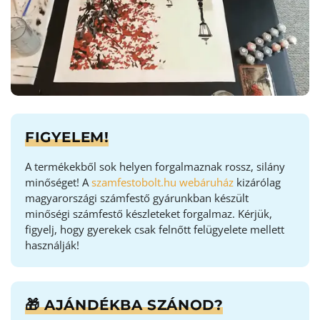
FIGYELEM!
A termékekből sok helyen forgalmaznak rossz, silány
minőséget! A
szamfestobolt.hu webáruház
kizárólag
magyarországi számfestő gyárunkban készült
minőségi számfestő készleteket forgalmaz. Kérjük,
figyelj, hogy gyerekek csak felnőtt felügyelete mellett
használják!
🎁 AJÁNDÉKBA SZÁNOD?