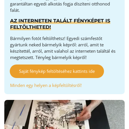
garantáltan egyedi alkotás fogja díszíteni otthonod
falát.
AZ INTERNETEN TALÁLT FÉNYKÉPET IS
FELTÖLTHETED!
Bármilyen fotót feltölthetsz! Egyedi számfestőt
gyártunk neked bármelyik képről: arról, amit te
készítettél, arról, amit valahol az interneten találtál és
megtetszett. Tényleg bármelyik képről!
Saját fénykép feltöltéséhez kattints ide
Minden egy helyen a képfeltöltésről!