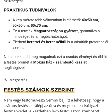
szükséges!
PRAKTIKUS TUDNIVALÓK
A kép mérete több változatban is elérhető:
40x50 cm,
50x60 cm, 60x70 cm
.
Ez a termék
Magyarországon gyártott
, garantálva a
minőséget és a megbízhatóságot.
Elérhető
kerettel és keret nélkül
is a vásárlók preferenciái
szerint.
Ne habozz, add meg magadnak ezt a csodás élményt és éld át
a festés örömét a
Mókus ház - számfestő készlet
segítségével!
Megosztás
FESTÉS SZÁMOK SZERINT
Nem vagy festőművész? Semmi baj, itt a lehetőség, hogy a
számos festéssel rálépj az útra és megfesd az első igazi
festményedet. A készletben lévő festővászon számozott