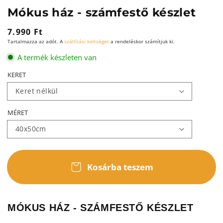
Mókus ház - számfestő készlet
Normál
7.990 Ft
Tartalmazza az adót. A
szállítási költséget
a rendeléskor számítjuk ki.
ár
A termék készleten van
KERET
MÉRET
Kosárba teszem
MÓKUS HÁZ - SZÁMFESTŐ KÉSZLET