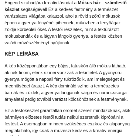
Engedd szabadjára kreativitásodat a
Mókus ház - számfestő
készlet
segítségével! Ez a kedves festmény a természet
varázslatos világába kalauzol, ahol a rövid szőrű mókusok
éppen a gyertya fényénél pihennek, miközben a fenyőágak
zöldje körbeöleli őket. A festői részletek, mint a textúrázott
mókusbundák és a lágyan lángoló gyertya, a festés közben
valódi művészélményt nyújtanak.
KÉP LEÍRÁSA
A kép középpontjában egy bájos, fatuskón álló mókus látható,
akinek finom, élénk színei vonzzák a tekintetet. A gyönyörű
gyertya mögött a nappali fény tükröződik, ami melegséget és
meghittséget áraszt. A kép domináló színei a természetes
barnák és zöldek, a gyertya lángjának sárga és narancssárga
árnyalatai pedig további varázst kölcsönöznek a festménynek.
Ez a festőkészlet garantáltan örömet szerez mindazoknak, akik
bármilyen előzetes festői tudás nélkül szeretnék kipróbálni a
festést. A csomagban minden szükséges eszköz és alapanyag
megtalálható, így csak a művészi kedv és a kreatív energia