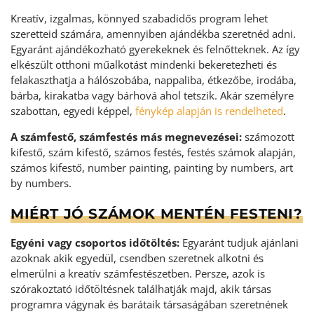
Kreatív, izgalmas, könnyed szabadidős program lehet
szeretteid számára, amennyiben ajándékba szeretnéd adni.
Egyaránt ajándékozható gyerekeknek és felnőtteknek. Az így
elkészült otthoni műalkotást mindenki bekeretezheti és
felakaszthatja a hálószobába, nappaliba, étkezőbe, irodába,
bárba, kirakatba vagy bárhová ahol tetszik. Akár személyre
szabottan, egyedi képpel,
fénykép alapján is rendelheted
.
A számfestő, számfestés más megnevezései:
számozott
kifestő, szám kifestő, számos festés, festés számok alapján,
számos kifestő, number painting, painting by numbers, art
by numbers.
MIÉRT JÓ SZÁMOK MENTÉN FESTENI?
Egyéni vagy csoportos időtöltés:
Egyaránt tudjuk ajánlani
azoknak akik egyedül, csendben szeretnek alkotni és
elmerülni a kreatív számfestészetben. Persze, azok is
szórakoztató időtöltésnek találhatják majd, akik társas
programra vágynak és barátaik társaságában szeretnének