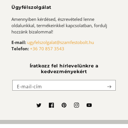
Ügyfélszolgálat
Amennyiben kérdésed, észrevételed lenne
oldalunkkal, termékeinkkel kapcsolatban, fordulj
hozzánk bizalommal!
E-mail:
ugyfelszolgalat@szamfestobolt.hu
Telefon:
+36 70 857 3543
Íratkozz fel hírlevelünkre a
kedvezményekért
E-mail-cím
Twitter
Facebook
Pinterest
Instagram
YouTube
Szamfestobolt.hu - © 2021 - Creative Land Kft., Minden
Fizetési