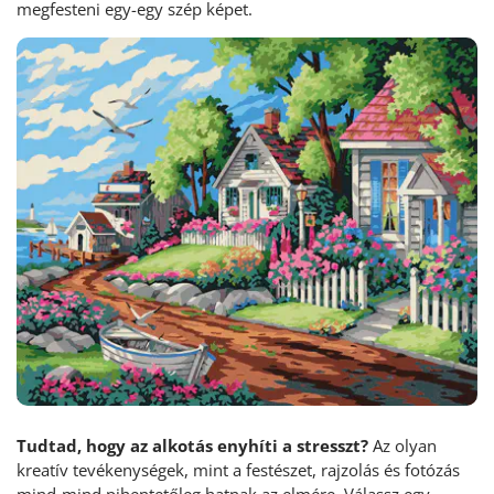
megfesteni egy-egy szép képet.
Tudtad, hogy az alkotás enyhíti a stresszt?
Az olyan
kreatív tevékenységek, mint a festészet, rajzolás és fotózás
mind-mind pihentetőleg hatnak az elmére. Válassz egy