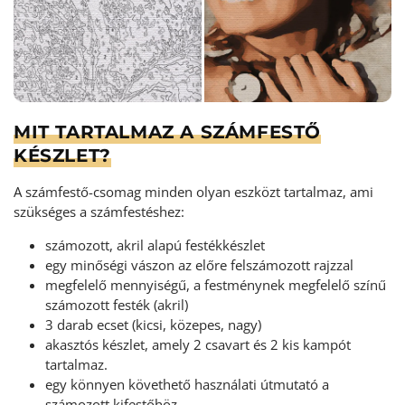
MIT TARTALMAZ A SZÁMFESTŐ
KÉSZLET?
A számfestő-csomag minden olyan eszközt tartalmaz, ami
szükséges a számfestéshez:
számozott, akril alapú festékkészlet
egy minőségi vászon az előre felszámozott rajzzal
megfelelő mennyiségű, a festménynek megfelelő színű
számozott festék (akril)
3 darab ecset (kicsi, közepes, nagy)
akasztós készlet, amely 2 csavart és 2 kis kampót
tartalmaz.
egy könnyen követhető használati útmutató a
számozott kifestőhöz