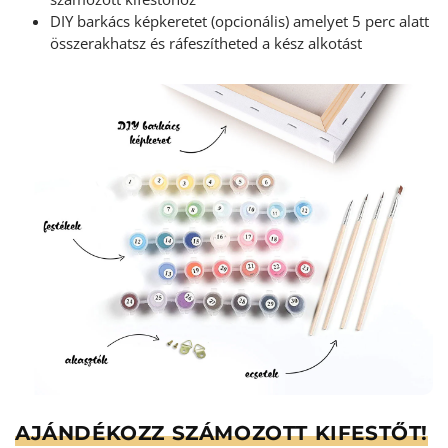
DIY barkács képkeretet (opcionális) amelyet 5 perc alatt
összerakhatsz és ráfeszítheted a kész alkotást
AJÁNDÉKOZZ SZÁMOZOTT KIFESTŐT!