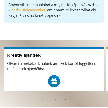
Amennyiben nem találod a megfelelő képet válaszd az
Ajándékutalványunkat
, amit bármire levásárolhat aki
kapja! Kiváló és kreatív ajándék!
Kreatív ajándék
Olyan termékeket kínálunk amelyek kortól függetlenül
tökéletesek ajándékba
/
1
/
4