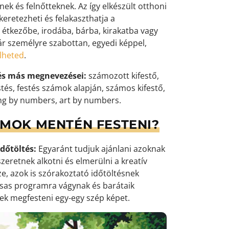
k és felnőtteknek. Az így elkészült otthoni
eretezheti és felakaszthatja a
 étkezőbe, irodába, bárba, kirakatba vagy
ár személyre szabottan, egyedi képpel,
elheted
.
és más megnevezései:
számozott kifestő,
tés, festés számok alapján, számos kifestő,
ng by numbers, art by numbers.
ÁMOK MENTÉN FESTENI?
dőtöltés:
Egyaránt tudjuk ajánlani azoknak
zeretnek alkotni és elmerülni a kreatív
e, azok is szórakoztató időtöltésnek
ársas programra vágynak és barátaik
k megfesteni egy-egy szép képet.