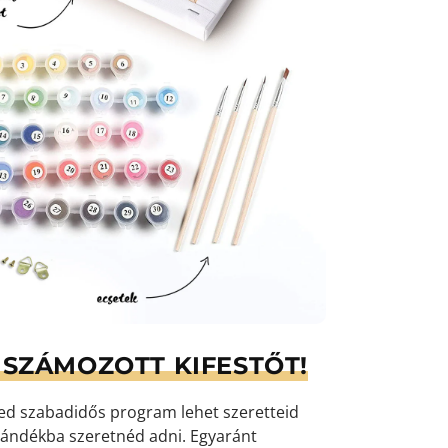
SZÁMOZOTT KIFESTŐT!
yed szabadidős program lehet szeretteid
ándékba szeretnéd adni. Egyaránt