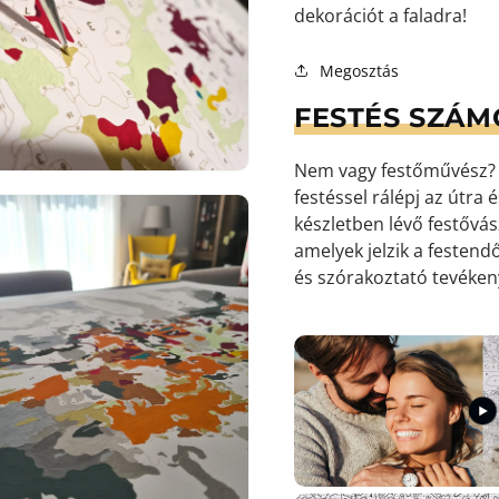
dekorációt a faladra!
9.
Megosztás
médiafájl
megnyitása
FESTÉS SZÁM
galérianézetben
Nem vagy festőművész? S
festéssel rálépj az útra
készletben lévő festőv
amelyek jelzik a festendő
és szórakoztató tevéke
10.
médiafájl
megnyitása
galérianézetben