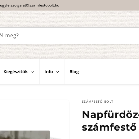
ugyfelszolgalat@szamfestobolt.hu
él meg?
Kiegészítők
Info
Blog
SZÁMFESTŐ BOLT
Napfürdöz
számfestő 