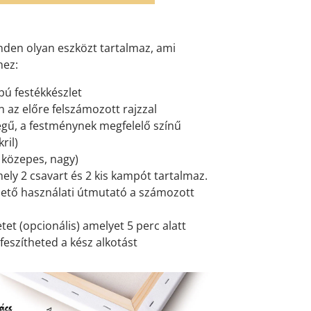
den olyan eszközt tartalmaz, ami
hez:
pú festékkészlet
 az előre felszámozott rajzzal
gű, a festménynek megfelelő színű
ril)
, közepes, nagy)
mely 2 csavart és 2 kis kampót tartalmaz.
ető használati útmutató a számozott
et (opcionális) amelyet 5 perc alatt
feszítheted a kész alkotást