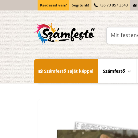
Ugrás a
Kérdésed van?
Segítünk!
+36 70 857 3543
tartalomhoz
Mit festen
📸 Számfestő saját képpel
Számfestő
Kihagyás, és
ugrás a
termékadatokra