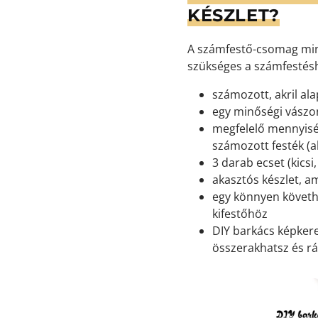
KÉSZLET?
A számfestő-csomag min
szükséges a számfestés
számozott, akril ala
egy minőségi vászon
megfelelő mennyisé
számozott festék (ak
3 darab ecset (kicsi
akasztós készlet, a
egy könnyen követh
kifestőhöz
DIY barkács képkeret
összerakhatsz és rá