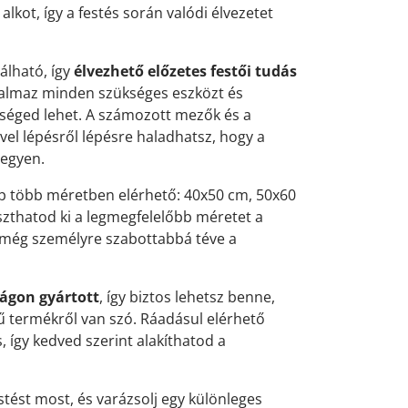
kot, így a festés során valódi élvezetet
álható, így
élvezhető előzetes festői tudás
talmaz minden szükséges eszközt és
séged lehet. A számozott mezők és a
el lépésről lépésre haladhatsz, hogy a
legyen.
p több méretben elérhető: 40x50 cm, 50x60
szthatod ki a legmegfelelőbb méretet a
 még személyre szabottabbá téve a
ágon gyártott
, így biztos lehetsz benne,
termékről van szó. Ráadásul elérhető
is, így kedved szerint alakíthatod a
stést most, és varázsolj egy különleges