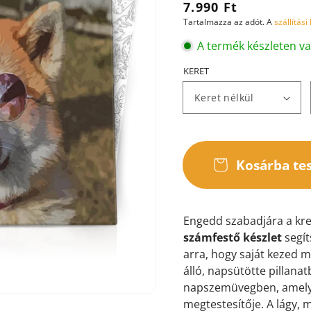
Normál
7.990 Ft
Tartalmazza az adót. A
szállítási
ár
A termék készleten v
KERET
ása
ézetben
Kosárba te
Engedd szabadjára a kre
számfestő készlet
segít
arra, hogy saját kezed m
álló, napsütötte pillana
napszemüvegben, amely 
megtestesítője. A lágy, 