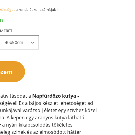
 költséget
a rendeléskor számítjuk ki.
an
MÉRET
szem
ativitásodat a
Napfürdöző kutya -
ségével! Ez a bájos készlet lehetőséget ad
unkájával varázsolj életet egy szívhez közel
tba. A képen egy aranyos kutya látható,
a nyári kikapcsolódás tökéletes
meleg színek és az elmosódott háttér