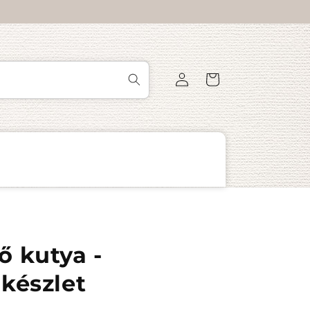
Bejelentkezés
Kosár
ő kutya -
készlet