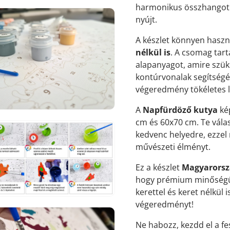
harmonikus összhangot al
nyújt.
A készlet könnyen haszn
nélkül is
. A csomag tar
7.
alapanyagot, amire szük
médiafájl
kontúrvonalak segítségév
megnyitása
galérianézetben
végeredmény tökéletes 
A
Napfürdöző kutya
ké
cm és 60x70 cm. Te vála
kedvenc helyedre, ezzel
művészeti élményt.
8.
Ez a készlet
Magyarorsz
médiafájl
megnyitása
hogy prémium minőségű 
galérianézetben
kerettel és keret nélkül 
végeredményt!
Ne habozz, kezdd el a fe