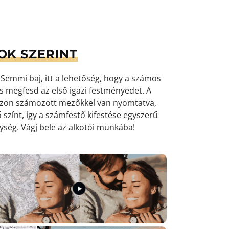
OK SZERINT
emmi baj, itt a lehetőség, hogy a számos
 és megfesd az első igazi festményedet. A
ászon számozott mezőkkel van nyomtatva,
 színt, így a számfestő kifestése egyszerű
nység
. Vágj bele az alkotói munkába!