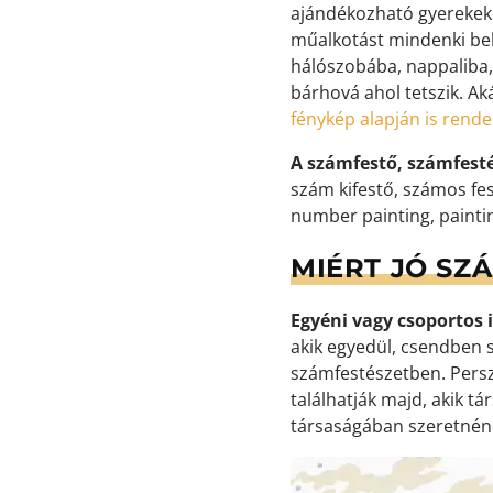
ajándékozható gyerekekne
műalkotást mindenki bek
hálószobába, nappaliba,
bárhová ahol tetszik. Ak
fénykép alapján is rend
A számfestő, számfest
szám kifestő, számos fes
number painting, painti
MIÉRT JÓ SZ
Egyéni vagy csoportos i
akik egyedül, csendben s
számfestészetben. Persz
találhatják majd, akik t
társaságában szeretnéne