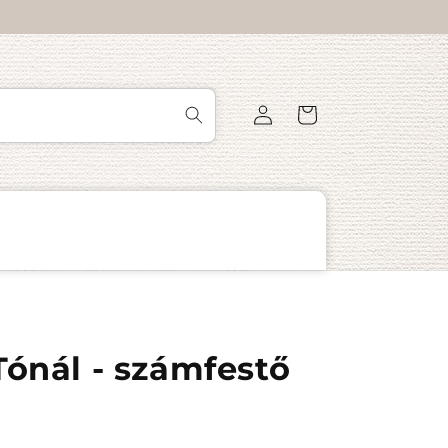
Bejelentkezés
Kosár
Tónál - számfestő