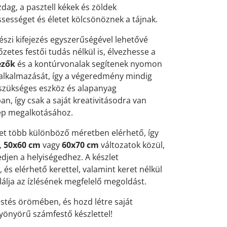
ag, a pasztell kékek és zöldek
sességet és életet kölcsönöznek a tájnak.
észi kifejezés egyszerűségével lehetővé
lőzetes festői tudás nélkül is, élvezhesse a
ezők
és a kontúrvonalak segítenek nyomon
 alkalmazását, így a végeredmény mindig
szükséges eszköz és alapanyag
, így csak a saját kreativitásodra van
ép megalkotásához.
et több különböző méretben elérhető, így
,
50x60 cm
vagy
60x70 cm
változatok közül,
edjen a helyiségedhez. A készlet
és elérhető kerettel, valamint keret nélkül
álja az ízlésének megfelelő megoldást.
estés örömében, és hozd létre saját
yönyörű számfestő készlettel!