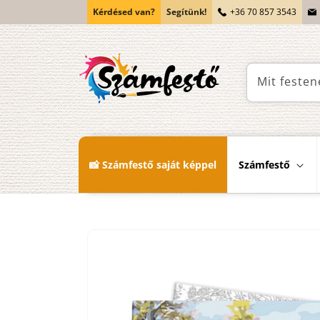
Ugrás a
Kérdésed van?
Segítünk!
+36 70 857 3543
tartalomhoz
Mit festen
📸 Számfestő saját képpel
Számfestő
Kihagyás, és
ugrás a
termékadatokra