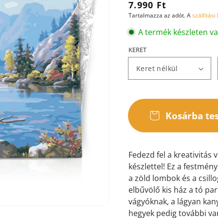
Normál
7.990 Ft
Tartalmazza az adót. A
szállítási
ár
A termék készleten v
KERET
ása
ézetben
Kosárba te
Fedezd fel a kreativitás 
készlettel! Ez a festmén
a zöld lombok és a csil
elbűvölő kis ház a tó pa
vágyóknak, a lágyan kany
hegyek pedig további var