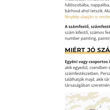
hálószobába, nappaliba,
bárhová ahol tetszik. Ak
fénykép alapján is rend
A számfestő, számfest
szám kifestő, számos fes
number painting, painti
MIÉRT JÓ SZ
Egyéni vagy csoportos i
akik egyedül, csendben s
számfestészetben. Persz
találhatják majd, akik t
társaságában szeretnéne