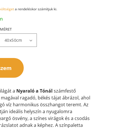
 költséget
a rendeléskor számítjuk ki.
an
MÉRET
szem
világát a
Nyaraló a Tónál
számfestő
y magával ragadó, békés tájat ábrázol, ahol
logó víz harmonikus összhangot teremt. Az
rtján ideális helyszín a nyugalomra
argó ösvény, a színes virágok és a csodás
ázslatot adnak a képhez. A színpaletta