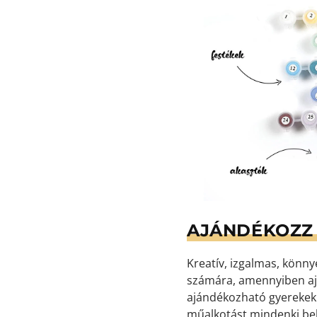
AJÁNDÉKOZZ 
Kreatív, izgalmas, könn
számára, amennyiben aj
ajándékozható gyerekekne
műalkotást mindenki bek