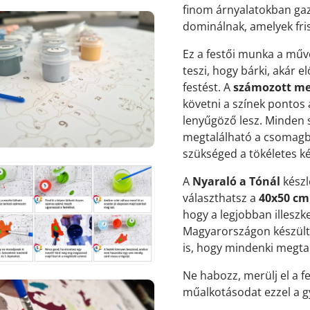
finom árnyalatokban gazd
dominálnak, amelyek fris
Ez a festői munka a műv
teszi, hogy bárki, akár e
7.
festést. A
számozott m
médiafájl
követni a színek pontos
megnyitása
galérianézetben
lenyűgöző lesz. Minden 
megtalálható a csomagban
szükséged a tökéletes k
A
Nyaraló a Tónál
készl
választhatsz a
40x50 cm
hogy a legjobban illeszk
8.
médiafájl
Magyarországon készült, 
megnyitása
is, hogy mindenki megtal
galérianézetben
Ne habozz, merülj el a f
műalkotásodat ezzel a g