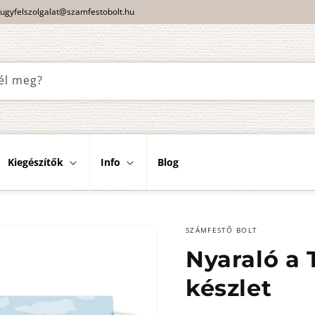
ugyfelszolgalat@szamfestobolt.hu
él meg?
Kiegészítők
Info
Blog
SZÁMFESTŐ BOLT
Nyaraló a 
készlet