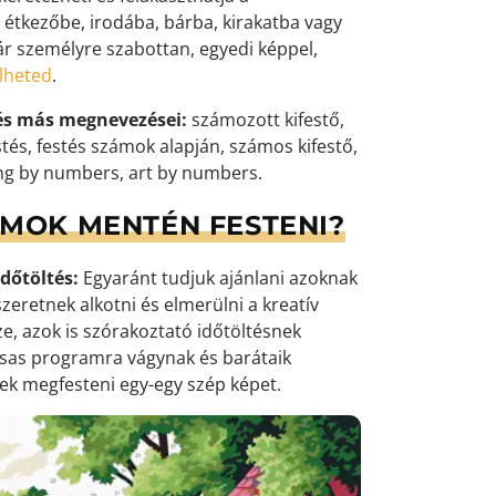
 étkezőbe, irodába, bárba, kirakatba vagy
ár személyre szabottan, egyedi képpel,
elheted
.
és más megnevezései:
számozott kifestő,
tés, festés számok alapján, számos kifestő,
ng by numbers, art by numbers.
ÁMOK MENTÉN FESTENI?
dőtöltés:
Egyaránt tudjuk ajánlani azoknak
zeretnek alkotni és elmerülni a kreatív
e, azok is szórakoztató időtöltésnek
ársas programra vágynak és barátaik
k megfesteni egy-egy szép képet.