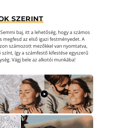
OK SZERINT
emmi baj, itt a lehetőség, hogy a számos
 és megfesd az első igazi festményedet. A
ászon számozott mezőkkel van nyomtatva,
 színt, így a számfestő kifestése egyszerű
nység
. Vágj bele az alkotói munkába!