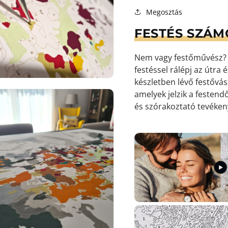
Megosztás
FESTÉS SZÁM
9.
médiafájl
megnyitása
galérianézetben
Nem vagy festőművész? S
festéssel rálépj az útra
készletben lévő festőv
amelyek jelzik a festendő
és szórakoztató tevéke
10.
médiafájl
megnyitása
galérianézetben