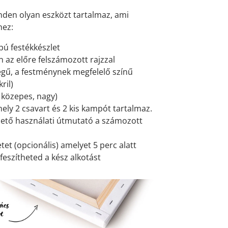
den olyan eszközt tartalmaz, ami
hez:
pú festékkészlet
 az előre felszámozott rajzzal
gű, a festménynek megfelelő színű
ril)
, közepes, nagy)
mely 2 csavart és 2 kis kampót tartalmaz.
ető használati útmutató a számozott
et (opcionális) amelyet 5 perc alatt
feszítheted a kész alkotást