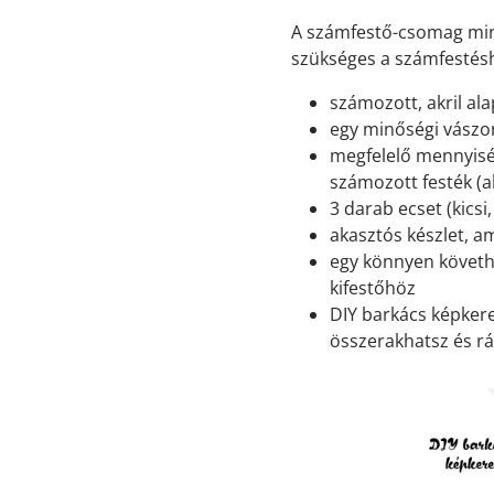
A számfestő-csomag min
szükséges a számfestés
számozott, akril ala
egy minőségi vászon
megfelelő mennyisé
számozott festék (ak
3 darab ecset (kicsi
akasztós készlet, a
egy könnyen követh
kifestőhöz
DIY barkács képkeret
összerakhatsz és rá