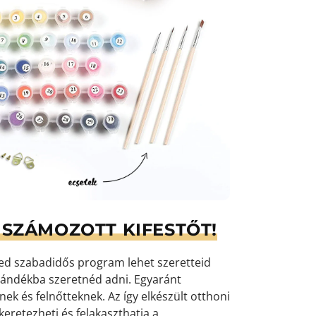
SZÁMOZOTT KIFESTŐT!
yed szabadidős program lehet szeretteid
ándékba szeretnéd adni. Egyaránt
k és felnőtteknek. Az így elkészült otthoni
eretezheti és felakaszthatja a