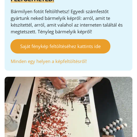
Bármilyen fotót feltölthetsz! Egyedi számfestőt
gyártunk neked bármelyik képről: arról, amit te
készítettél, arról, amit valahol az interneten találtál és
megtetszett. Tényleg bármelyik képről!
Saját fénykép feltöltéséhez kattints ide
Minden egy helyen a képfeltöltésről!