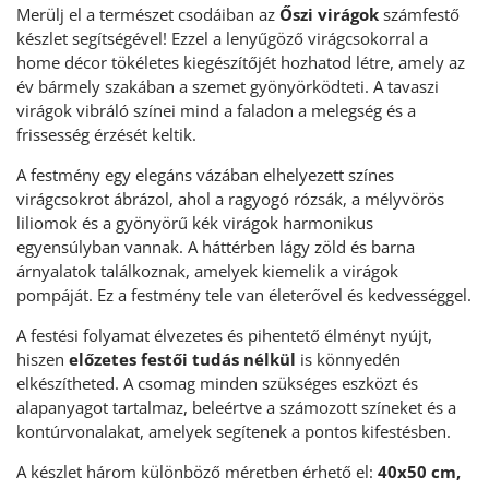
Merülj el a természet csodáiban az
Őszi virágok
számfestő
készlet segítségével! Ezzel a lenyűgöző virágcsokorral a
home décor tökéletes kiegészítőjét hozhatod létre, amely az
év bármely szakában a szemet gyönyörködteti. A tavaszi
virágok vibráló színei mind a faladon a melegség és a
frissesség érzését keltik.
A festmény egy elegáns vázában elhelyezett színes
virágcsokrot ábrázol, ahol a ragyogó rózsák, a mélyvörös
liliomok és a gyönyörű kék virágok harmonikus
egyensúlyban vannak. A háttérben lágy zöld és barna
árnyalatok találkoznak, amelyek kiemelik a virágok
pompáját. Ez a festmény tele van életerővel és kedvességgel.
A festési folyamat élvezetes és pihentető élményt nyújt,
hiszen
előzetes festői tudás nélkül
is könnyedén
elkészítheted. A csomag minden szükséges eszközt és
alapanyagot tartalmaz, beleértve a számozott színeket és a
kontúrvonalakat, amelyek segítenek a pontos kifestésben.
A készlet három különböző méretben érhető el:
40x50 cm,