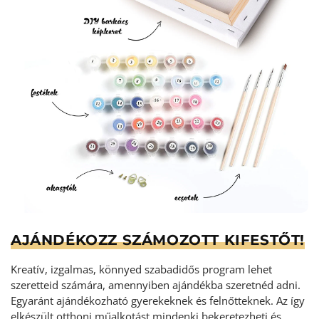
AJÁNDÉKOZZ SZÁMOZOTT KIFESTŐT!
Kreatív, izgalmas, könnyed szabadidős program lehet
szeretteid számára, amennyiben ajándékba szeretnéd adni.
Egyaránt ajándékozható gyerekeknek és felnőtteknek. Az így
elkészült otthoni műalkotást mindenki bekeretezheti és