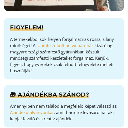
FIGYELEM!
A termékekből sok helyen forgalmaznak rossz, silány
minőséget! A
szamfestobolt.hu webáruház
kizárólag
magyarországi számfestő gyárunkban készült
minőségi számfestő készleteket forgalmaz. Kérjük,
figyelj, hogy gyerekek csak felnőtt felügyelete mellett
használják!
🎁 AJÁNDÉKBA SZÁNOD?
Amennyiben nem találod a megfelelő képet válaszd az
Ajándékutalványunkat
, amit bármire levásárolhat aki
kapja! Kiváló és kreatív ajándék!