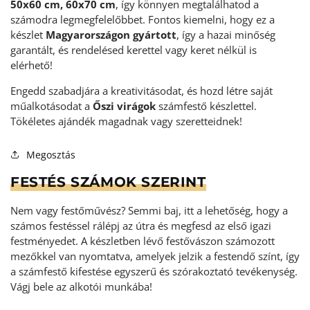
50x60 cm, 60x70 cm
, így könnyen megtalálhatod a
számodra legmegfelelőbbet. Fontos kiemelni, hogy ez a
készlet
Magyarországon gyártott
, így a hazai minőség
garantált, és rendelésed kerettel vagy keret nélkül is
elérhető!
Engedd szabadjára a kreativitásodat, és hozd létre saját
műalkotásodat a
Őszi virágok
számfestő készlettel.
Tökéletes ajándék magadnak vagy szeretteidnek!
Megosztás
FESTÉS SZÁMOK SZERINT
Nem vagy festőművész? Semmi baj, itt a lehetőség, hogy a
számos festéssel rálépj az útra és megfesd az első igazi
festményedet. A készletben lévő festővászon számozott
mezőkkel van nyomtatva, amelyek jelzik a festendő színt, így
a számfestő kifestése egyszerű és szórakoztató tevékenység
.
Vágj bele az alkotói munkába!