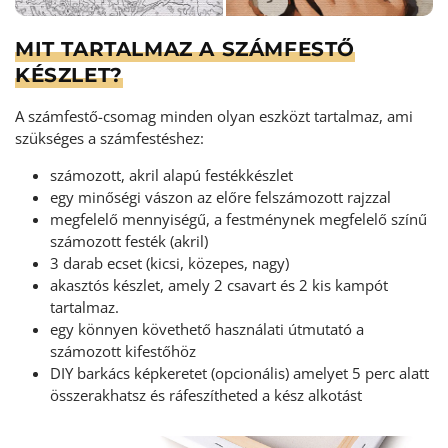
MIT TARTALMAZ A SZÁMFESTŐ
KÉSZLET?
A számfestő-csomag minden olyan eszközt tartalmaz, ami
szükséges a számfestéshez:
számozott, akril alapú festékkészlet
egy minőségi vászon az előre felszámozott rajzzal
megfelelő mennyiségű, a festménynek megfelelő színű
számozott festék (akril)
3 darab ecset (kicsi, közepes, nagy)
akasztós készlet, amely 2 csavart és 2 kis kampót
tartalmaz.
egy könnyen követhető használati útmutató a
számozott kifestőhöz
DIY barkács képkeretet (opcionális) amelyet 5 perc alatt
összerakhatsz és ráfeszítheted a kész alkotást