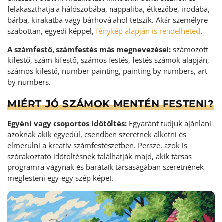
felakaszthatja a hálószobába, nappaliba, étkezőbe, irodába,
bárba, kirakatba vagy bárhová ahol tetszik. Akár személyre
szabottan, egyedi képpel,
fénykép alapján is rendelheted
.
A számfestő, számfestés más megnevezései:
számozott
kifestő, szám kifestő, számos festés, festés számok alapján,
számos kifestő, number painting, painting by numbers, art
by numbers.
MIÉRT JÓ SZÁMOK MENTÉN FESTENI?
Egyéni vagy csoportos időtöltés:
Egyaránt tudjuk ajánlani
azoknak akik egyedül, csendben szeretnek alkotni és
elmerülni a kreatív számfestészetben. Persze, azok is
szórakoztató időtöltésnek találhatják majd, akik társas
programra vágynak és barátaik társaságában szeretnének
megfesteni egy-egy szép képet.