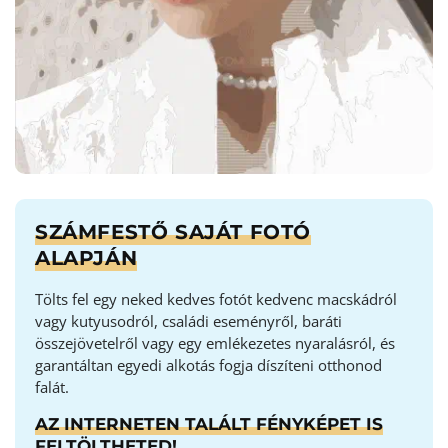
SZÁMFESTŐ SAJÁT FOTÓ
ALAPJÁN
Tölts fel egy neked kedves fotót kedvenc macskádról
vagy kutyusodról, családi eseményről, baráti
összejövetelről vagy egy emlékezetes nyaralásról, és
garantáltan egyedi alkotás fogja díszíteni otthonod
falát.
AZ INTERNETEN TALÁLT FÉNYKÉPET IS
FELTÖLTHETED!