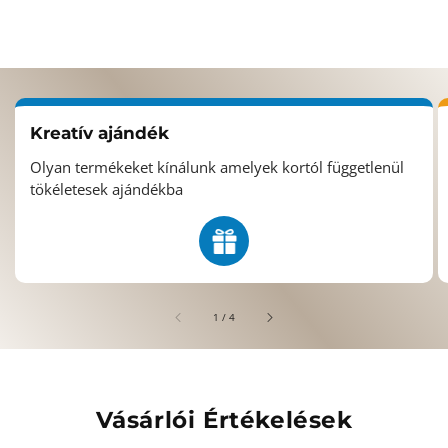
Kreatív ajándék
Olyan termékeket kínálunk amelyek kortól függetlenül
tökéletesek ajándékba
/
1
/
4
Vásárlói Értékelések