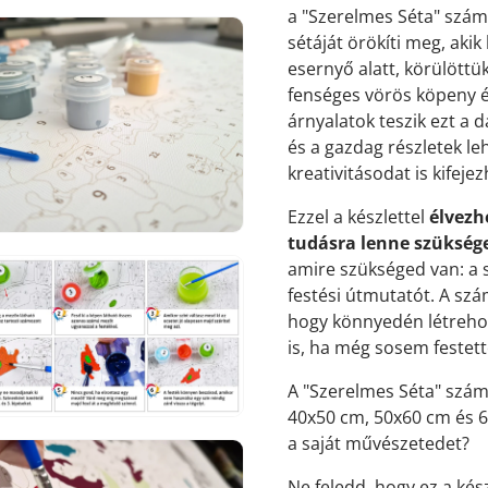
a "Szerelmes Séta" számf
sétáját örökíti meg, aki
esernyő alatt, körülöttü
fenséges vörös köpeny é
árnyalatok teszik ezt a 
7.
és a gazdag részletek leh
médiafájl
megnyitása
kreativitásodat is kifeje
galérianézetben
Ezzel a készlettel
élvezh
tudásra lenne szükség
amire szükséged van: a s
festési útmutatót. A sz
hogy könnyedén létreho
8.
is, ha még sosem festet
médiafájl
megnyitása
A "Szerelmes Séta" szám
galérianézetben
40x50 cm, 50x60 cm és 60
a saját művészetedet?
Ne feledd, hogy ez a kés