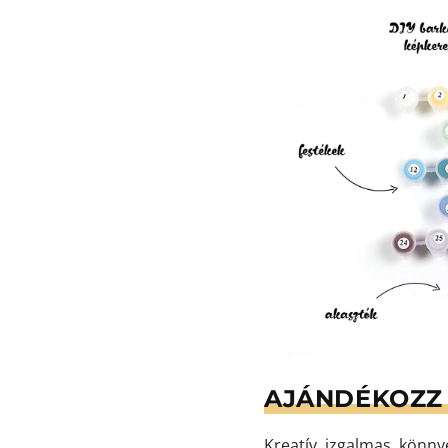
AJÁNDÉKOZZ 
Kreatív, izgalmas, könn