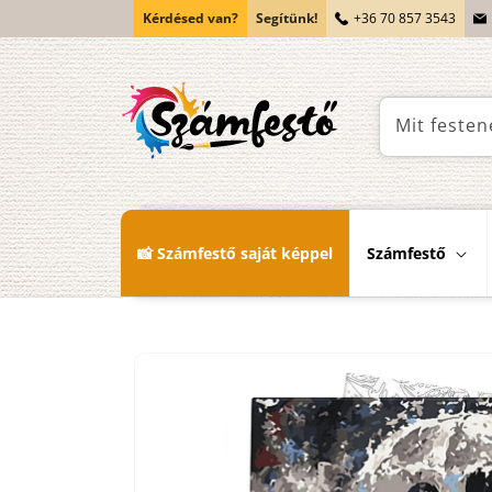
Ugrás a
Kérdésed van?
Segítünk!
+36 70 857 3543
tartalomhoz
Mit festen
📸 Számfestő saját képpel
Számfestő
Kihagyás, és
ugrás a
termékadatokra