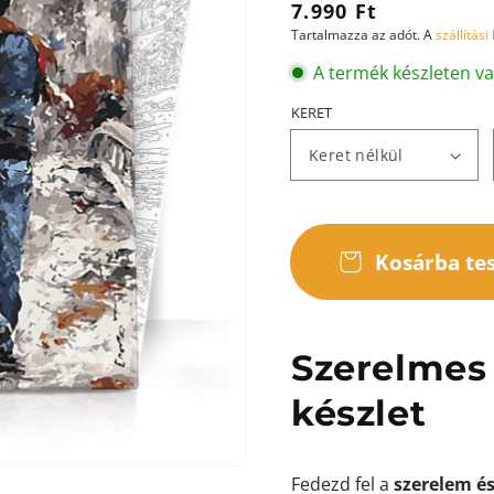
Normál
7.990 Ft
Tartalmazza az adót. A
szállítási
ár
A termék készleten v
KERET
ása
ézetben
Kosárba te
Szerelmes 
készlet
Fedezd fel a
szerelem é