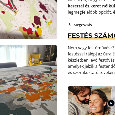
kerettel és keret nélkül
legmegfelelőbb opciót, és
9.
médiafájl
megnyitása
Megosztás
galérianézetben
FESTÉS SZÁM
Nem vagy festőművész? S
festéssel rálépj az útra
készletben lévő festőv
amelyek jelzik a festendő
és szórakoztató tevéke
10.
médiafájl
megnyitása
galérianézetben