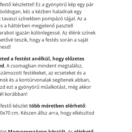
estő készlettel! Ez a gyönyörű kép egy pár
k boldogan, kéz a kézben haladnak egy
k tavaszi színekben pompázó tájjal. Az a
s a háttérben megjelenő pasztell
darabot igazán különlegessé. Az élénk színek
etővé teszik, hogy a festés során a saját
zhesd!
eted a festést anélkül, hogy előzetes
ed
. A csomagban mindent megtalálsz,
zámozott festékeket, az ecseteket és a
ámok és a kontúrvonalak segítenek abban,
zd ezt a gyönyörű műalkotást, még akkor
tél korábban!
festő készlet
több méretben elérhető
:
x70 cm. Készen állsz arra, hogy elkészítsd
zlet
Magyarországon készült
, és
elérhető