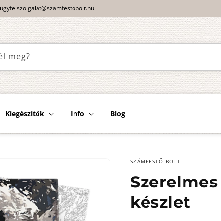
ugyfelszolgalat@szamfestobolt.hu
él meg?
Kiegészítők
Info
Blog
SZÁMFESTŐ BOLT
Szerelmes 
készlet