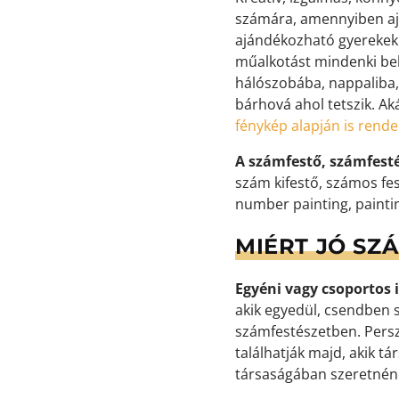
számára, amennyiben aj
ajándékozható gyerekekne
műalkotást mindenki bek
hálószobába, nappaliba,
bárhová ahol tetszik. Ak
fénykép alapján is rend
A számfestő, számfest
szám kifestő, számos fes
number painting, painti
MIÉRT JÓ SZ
Egyéni vagy csoportos i
akik egyedül, csendben s
számfestészetben. Persz
találhatják majd, akik t
társaságában szeretnéne