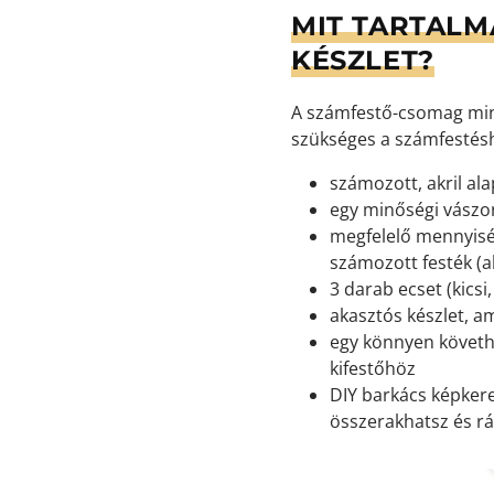
MIT TARTALM
KÉSZLET?
A számfestő-csomag min
szükséges a számfestés
számozott, akril ala
egy minőségi vászon
megfelelő mennyisé
számozott festék (ak
3 darab ecset (kicsi
akasztós készlet, a
egy könnyen követh
kifestőhöz
DIY barkács képkeret
összerakhatsz és rá