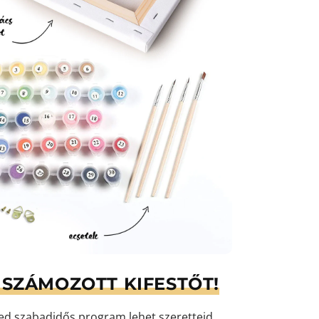
SZÁMOZOTT KIFESTŐT!
yed szabadidős program lehet szeretteid