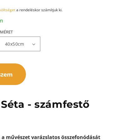
 költséget
a rendeléskor számítjuk ki.
an
MÉRET
szem
Séta - számfestő
s a művészet varázslatos összefonódását