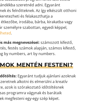
ándékba szeretnéd adni. Egyaránt
k és felnőtteknek. Az így elkészült otthoni
eretezheti és felakaszthatja a
 étkezőbe, irodába, bárba, kirakatba vagy
ár személyre szabottan, egyedi képpel,
elheted
.
és más megnevezései:
számozott kifestő,
tés, festés számok alapján, számos kifestő,
ng by numbers, art by numbers.
ÁMOK MENTÉN FESTENI?
dőtöltés:
Egyaránt tudjuk ajánlani azoknak
zeretnek alkotni és elmerülni a kreatív
e, azok is szórakoztató időtöltésnek
ársas programra vágynak és barátaik
k megfesteni egy-egy szép képet.