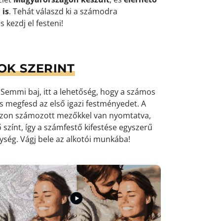
 is
. Tehát válaszd ki a számodra
 kezdj el festeni!
OK SZERINT
emmi baj, itt a lehetőség, hogy a számos
 és megfesd az első igazi festményedet. A
ászon számozott mezőkkel van nyomtatva,
 színt, így a számfestő kifestése egyszerű
nység
. Vágj bele az alkotói munkába!