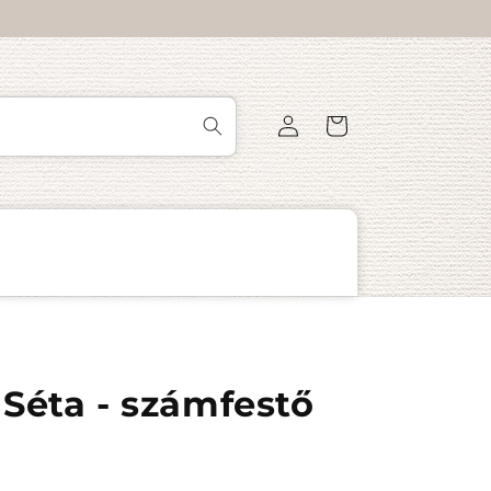
Bejelentkezés
Kosár
Séta - számfestő