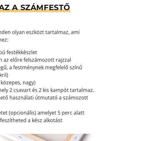
AZ A SZÁMFESTŐ
den olyan eszközt tartalmaz, ami
hez:
pú festékkészlet
 az előre felszámozott rajzzal
gű, a festménynek megfelelő színű
ril)
, közepes, nagy)
mely 2 csavart és 2 kis kampót tartalmaz.
ető használati útmutató a számozott
et (opcionális) amelyet 5 perc alatt
feszítheted a kész alkotást