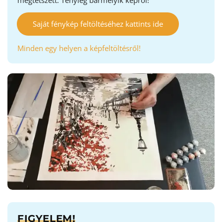
megtetszett. Tényleg bármelyik képről!
Saját fénykép feltöltéséhez kattints ide
Minden egy helyen a képfeltöltésről!
FIGYELEM!