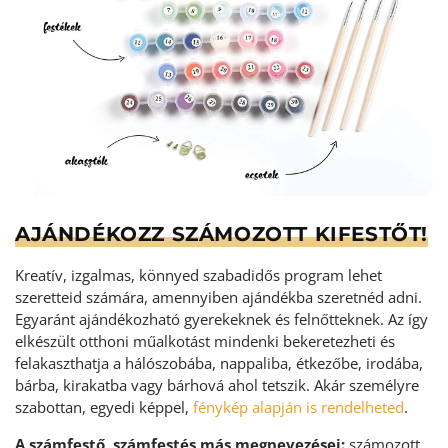
AJÁNDÉKOZZ SZÁMOZOTT KIFESTŐT!
Kreatív, izgalmas, könnyed szabadidős program lehet
szeretteid számára, amennyiben ajándékba szeretnéd adni.
Egyaránt ajándékozható gyerekeknek és felnőtteknek. Az így
elkészült otthoni műalkotást mindenki bekeretezheti és
felakaszthatja a hálószobába, nappaliba, étkezőbe, irodába,
bárba, kirakatba vagy bárhová ahol tetszik. Akár személyre
szabottan, egyedi képpel,
fénykép alapján is rendelheted
.
A számfestő, számfestés más megnevezései:
számozott