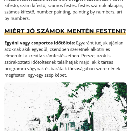
kifestő, szám kifestő, számos festés, festés számok alapján,
számos kifestő, number painting, painting by numbers, art
by numbers.
MIÉRT JÓ SZÁMOK MENTÉN FESTENI?
Egyéni vagy csoportos időtöltés:
Egyaránt tudjuk ajánlani
azoknak akik egyedül, csendben szeretnek alkotni és
elmerülni a kreatív számfestészetben. Persze, azok is
szórakoztató időtöltésnek találhatják majd, akik társas
programra vágynak és barátaik társaságában szeretnének
megfesteni egy-egy szép képet.