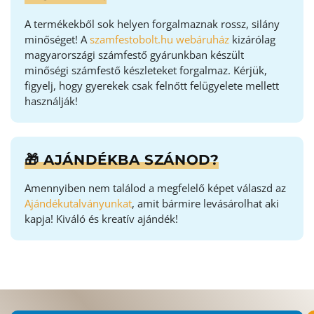
A termékekből sok helyen forgalmaznak rossz, silány
minőséget! A
szamfestobolt.hu webáruház
kizárólag
magyarországi számfestő gyárunkban készült
minőségi számfestő készleteket forgalmaz. Kérjük,
figyelj, hogy gyerekek csak felnőtt felügyelete mellett
használják!
🎁 AJÁNDÉKBA SZÁNOD?
Amennyiben nem találod a megfelelő képet válaszd az
Ajándékutalványunkat
, amit bármire levásárolhat aki
kapja! Kiváló és kreatív ajándék!