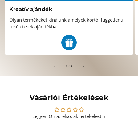
Kreatív ajándék
Olyan termékeket kínálunk amelyek kortól függetlenül
tökéletesek ajándékba
/
1
/
4
Vásárlói Értékelések
Legyen Ön az első, aki értékelést ír