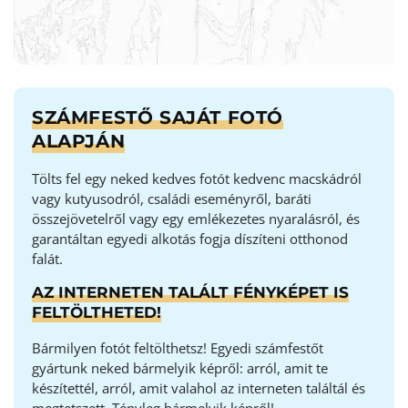
SZÁMFESTŐ SAJÁT FOTÓ
ALAPJÁN
Tölts fel egy neked kedves fotót kedvenc macskádról
vagy kutyusodról, családi eseményről, baráti
összejövetelről vagy egy emlékezetes nyaralásról, és
garantáltan egyedi alkotás fogja díszíteni otthonod
falát.
AZ INTERNETEN TALÁLT FÉNYKÉPET IS
FELTÖLTHETED!
Bármilyen fotót feltölthetsz! Egyedi számfestőt
gyártunk neked bármelyik képről: arról, amit te
készítettél, arról, amit valahol az interneten találtál és