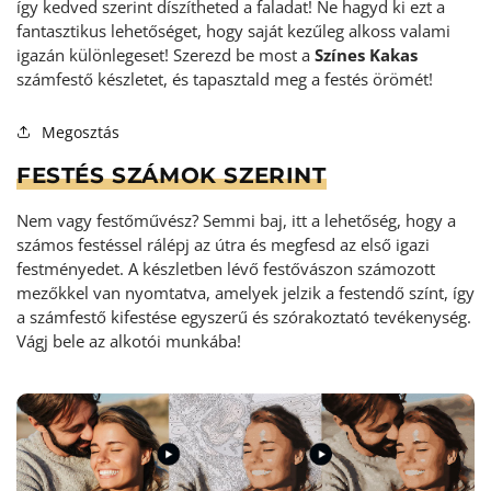
így kedved szerint díszítheted a faladat! Ne hagyd ki ezt a
fantasztikus lehetőséget, hogy saját kezűleg alkoss valami
igazán különlegeset! Szerezd be most a
Színes Kakas
számfestő készletet, és tapasztald meg a festés örömét!
Megosztás
FESTÉS SZÁMOK SZERINT
Nem vagy festőművész? Semmi baj, itt a lehetőség, hogy a
számos festéssel rálépj az útra és megfesd az első igazi
festményedet. A készletben lévő festővászon számozott
mezőkkel van nyomtatva, amelyek jelzik a festendő színt, így
a számfestő kifestése egyszerű és szórakoztató tevékenység
.
Vágj bele az alkotói munkába!