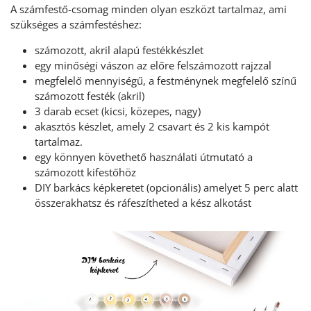
A számfestő-csomag minden olyan eszközt tartalmaz, ami
szükséges a számfestéshez:
számozott, akril alapú festékkészlet
egy minőségi vászon az előre felszámozott rajzzal
megfelelő mennyiségű, a festménynek megfelelő színű
számozott festék (akril)
3 darab ecset (kicsi, közepes, nagy)
akasztós készlet, amely 2 csavart és 2 kis kampót
tartalmaz.
egy könnyen követhető használati útmutató a
számozott kifestőhöz
DIY barkács képkeretet (opcionális) amelyet 5 perc alatt
összerakhatsz és ráfeszítheted a kész alkotást