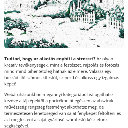
Tudtad, hogy az alkotás enyhíti a stresszt?
Az olyan
kreatív tevékenységek, mint a festészet, rajzolás és fotózás
mind-mind pihentetőleg hatnak az elmére. Válassz egy
hozzád illő számos kifestőt, színezd és alkoss egy izgalmas
képet!
Webáruházunkban megannyi kategóriából válogathatsz
kezdve a tájképektől a portrékon át egészen az absztrakt
művészetig rengeteg festményt alkothatsz meg, de
természetesen lehetőséged van saját fényképet feltölteni és
azt megfesteni a saját gyártású számfestő készletünk
segítségével.