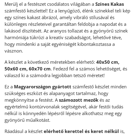
Merülj el a festészet csodálatos világában a
Színes Kakas
számfestő készlettel! Ez a lenyűgöző, élénk színekkel teli kép
egy színes kakast ábrázol, amely vibráló stílusával és
különleges részleteivel garantáltan feldobja a napodat és a
lakásod díszítését. Az aranyos tollazat és a gyönyörű színek
harmóniája tükrözi a kreatív szabadságot, lehetővé téve,
hogy mindenki a saját egyéniségét kibontakoztassa a
vásznon.
A készlet a következő méretekben elérhető:
40x50 cm,
50x60 cm, 60x70 cm
. Fedezd fel a számos lehetőséget, és
válaszd ki a számodra legjobban tetsző méretet!
Ez a
Magyarországon gyártott
számfestő készlet minden
szükséges eszközt és alapanyagot tartalmaz, hogy
megkönnyítse a festést. A
számozott mezők
és az
egyértelmű kontúrvonalak segítségével, akár festői tudás
nélkül is könnyedén lépésről lépésre alkothatsz meg egy
gyönyörű műalkotást.
Ráadásul a készlet
elérhető kerettel és keret nélkül
is,