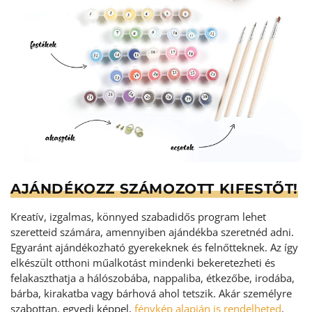
AJÁNDÉKOZZ SZÁMOZOTT KIFESTŐT!
Kreatív, izgalmas, könnyed szabadidős program lehet
szeretteid számára, amennyiben ajándékba szeretnéd adni.
Egyaránt ajándékozható gyerekeknek és felnőtteknek. Az így
elkészült otthoni műalkotást mindenki bekeretezheti és
felakaszthatja a hálószobába, nappaliba, étkezőbe, irodába,
bárba, kirakatba vagy bárhová ahol tetszik. Akár személyre
szabottan, egyedi képpel,
fénykép alapján is rendelheted
.