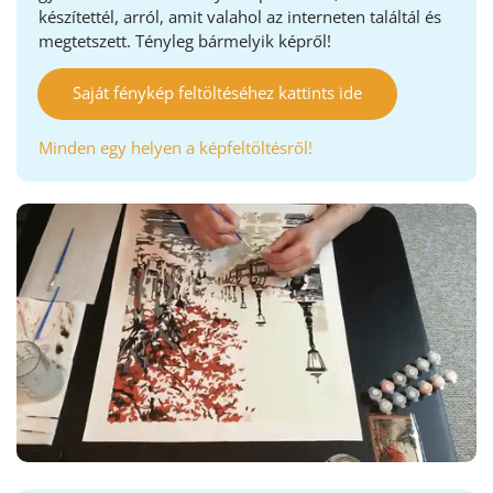
készítettél, arról, amit valahol az interneten találtál és
megtetszett. Tényleg bármelyik képről!
Saját fénykép feltöltéséhez kattints ide
Minden egy helyen a képfeltöltésről!