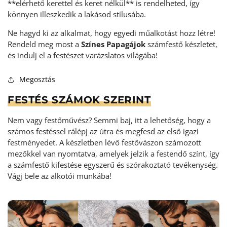
**elérhető kerettel és keret nélkül** is rendelheted, így
könnyen illeszkedik a lakásod stílusába.
Ne hagyd ki az alkalmat, hogy egyedi műalkotást hozz létre!
Rendeld meg most a
Színes Papagájok
számfestő készletet,
és indulj el a festészet varázslatos világába!
Megosztás
FESTÉS SZÁMOK SZERINT
Nem vagy festőművész? Semmi baj, itt a lehetőség, hogy a
számos festéssel rálépj az útra és megfesd az első igazi
festményedet. A készletben lévő festővászon számozott
mezőkkel van nyomtatva, amelyek jelzik a festendő színt, így
a számfestő kifestése egyszerű és szórakoztató tevékenység
.
Vágj bele az alkotói munkába!