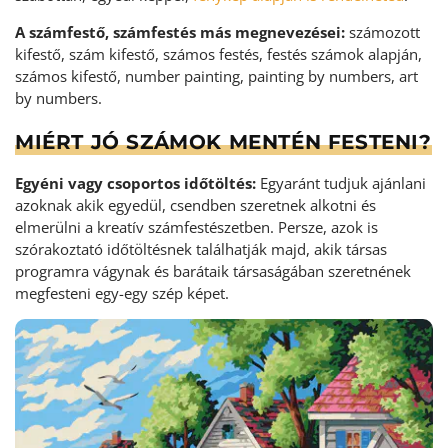
A számfestő, számfestés más megnevezései:
számozott
kifestő, szám kifestő, számos festés, festés számok alapján,
számos kifestő, number painting, painting by numbers, art
by numbers.
MIÉRT JÓ SZÁMOK MENTÉN FESTENI?
Egyéni vagy csoportos időtöltés:
Egyaránt tudjuk ajánlani
azoknak akik egyedül, csendben szeretnek alkotni és
elmerülni a kreatív számfestészetben. Persze, azok is
szórakoztató időtöltésnek találhatják majd, akik társas
programra vágynak és barátaik társaságában szeretnének
megfesteni egy-egy szép képet.