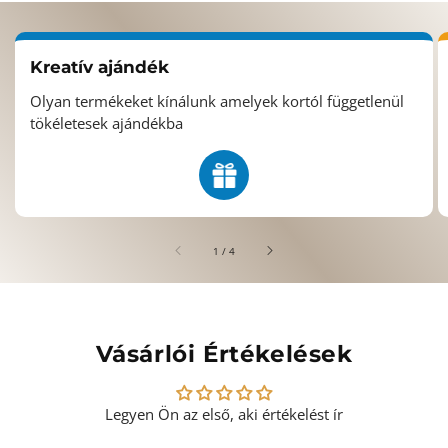
Kreatív ajándék
Olyan termékeket kínálunk amelyek kortól függetlenül
tökéletesek ajándékba
/
1
/
4
Vásárlói Értékelések
Legyen Ön az első, aki értékelést ír