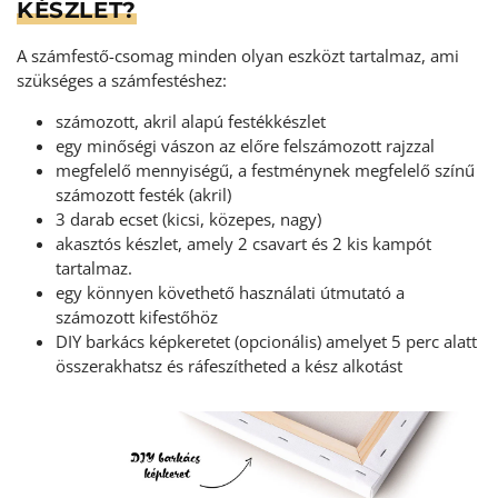
KÉSZLET?
A számfestő-csomag minden olyan eszközt tartalmaz, ami
szükséges a számfestéshez:
számozott, akril alapú festékkészlet
egy minőségi vászon az előre felszámozott rajzzal
megfelelő mennyiségű, a festménynek megfelelő színű
számozott festék (akril)
3 darab ecset (kicsi, közepes, nagy)
akasztós készlet, amely 2 csavart és 2 kis kampót
tartalmaz.
egy könnyen követhető használati útmutató a
számozott kifestőhöz
DIY barkács képkeretet (opcionális) amelyet 5 perc alatt
összerakhatsz és ráfeszítheted a kész alkotást