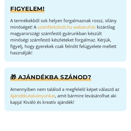
FIGYELEM!
A termékekből sok helyen forgalmaznak rossz, silány
minőséget! A
szamfestobolt.hu webáruház
kizárólag
magyarországi számfestő gyárunkban készült
minőségi számfestő készleteket forgalmaz. Kérjük,
figyelj, hogy gyerekek csak felnőtt felügyelete mellett
használják!
🎁 AJÁNDÉKBA SZÁNOD?
Amennyiben nem találod a megfelelő képet válaszd az
Ajándékutalványunkat
, amit bármire levásárolhat aki
kapja! Kiváló és kreatív ajándék!