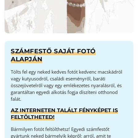
SZÁMFESTŐ SAJÁT FOTÓ
ALAPJÁN
Tölts fel egy neked kedves fotót kedvenc macskádról
vagy kutyusodról, családi eseményről, baráti
összejövetelről vagy egy emlékezetes nyaralásról, és
garantáltan egyedi alkotás fogja díszíteni otthonod
falát.
AZ INTERNETEN TALÁLT FÉNYKÉPET IS
FELTÖLTHETED!
Bármilyen fotót feltölthetsz! Egyedi számfestőt
gyártunk neked bármelyik képről: arról, amit te