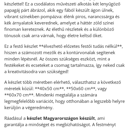
készlettel! Ez a csodálatos művészeti alkotás két lenyűgöző
papagáj párt ábrázol, akik egy fából készült ágon ülnek,
vibrant színekben pompázva: élénk piros, narancssárga és
kék árnyalatok keverednek, amelyet a háttér zöld színei
finoman kereteznek. Az élethű részletek és a különböző
tónusok csak arra várnak, hogy életre keltsd őket.
Ez a festő készlet **élvezhető előzetes festői tudás nélkül**,
hiszen a számozott mezők és a kontúrvonalak segítenek
minden lépésnél. Az összes szükséges eszközt, mint a
festékeket és ecseteket a csomag tartalmazza, így neked csak
a kreativitásodra van szükséged!
A készlet több méretben elérhető, választhatsz a következő
méretek közül: **40x50 cm**, **50x60 cm**, vagy
**60x70 cm**. Mindenki megtalálja a számára
legmegfelelőbb variációt, hogy otthonában a legszebb helyre
kerüljön a végeredmény.
Ráadásul a
készlet Magyarországon készült
, ami
garantálja a minőséget és megbízhatóságot. A festményt