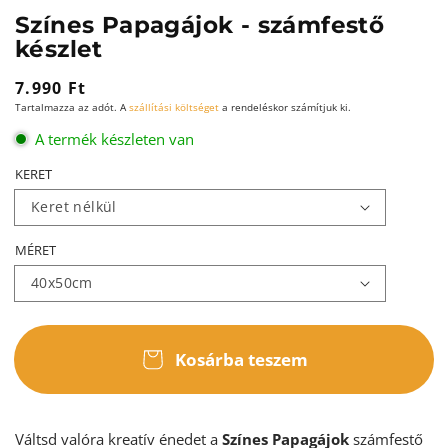
Színes Papagájok - számfestő
készlet
Normál
7.990 Ft
Tartalmazza az adót. A
szállítási költséget
a rendeléskor számítjuk ki.
ár
A termék készleten van
KERET
MÉRET
Kosárba teszem
Váltsd valóra kreatív énedet a
Színes Papagájok
számfestő