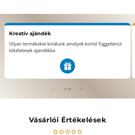
Kreatív ajándék
Olyan termékeket kínálunk amelyek kortól függetlenül
tökéletesek ajándékba
/
1
/
4
Vásárlói Értékelések