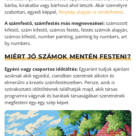
bárba, kirakatba vagy bárhová ahol tetszik. Akár személyre
szabottan, egyedi képpel,
fénykép alapján is rendelheted
.
A számfestő, számfestés más megnevezései:
számozott
kifestő, szám kifestő, számos festés, festés számok alapján,
számos kifestő, number painting, painting by numbers, art
by numbers.
MIÉRT JÓ SZÁMOK MENTÉN FESTENI?
Egyéni vagy csoportos időtöltés:
Egyaránt tudjuk ajánlani
azoknak akik egyedül, csendben szeretnek alkotni és
elmerülni a kreatív számfestészetben. Persze, azok is
szórakoztató időtöltésnek találhatják majd, akik társas
programra vágynak és barátaik társaságában szeretnének
megfesteni egy-egy szép képet.