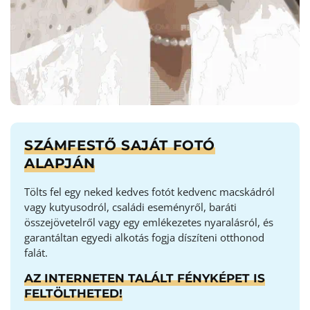
SZÁMFESTŐ SAJÁT FOTÓ
ALAPJÁN
Tölts fel egy neked kedves fotót kedvenc macskádról
vagy kutyusodról, családi eseményről, baráti
összejövetelről vagy egy emlékezetes nyaralásról, és
garantáltan egyedi alkotás fogja díszíteni otthonod
falát.
AZ INTERNETEN TALÁLT FÉNYKÉPET IS
FELTÖLTHETED!