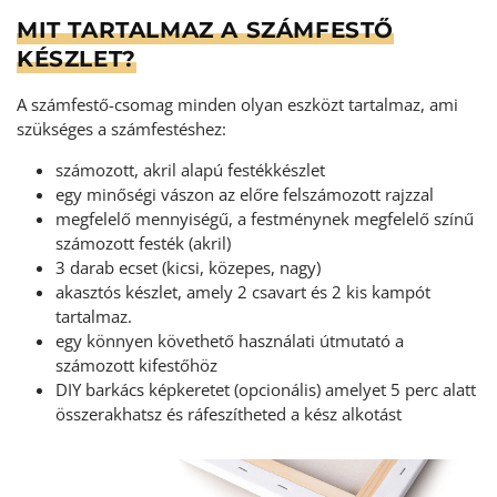
MIT TARTALMAZ A SZÁMFESTŐ
KÉSZLET?
A számfestő-csomag minden olyan eszközt tartalmaz, ami
szükséges a számfestéshez:
számozott, akril alapú festékkészlet
egy minőségi vászon az előre felszámozott rajzzal
megfelelő mennyiségű, a festménynek megfelelő színű
számozott festék (akril)
3 darab ecset (kicsi, közepes, nagy)
akasztós készlet, amely 2 csavart és 2 kis kampót
tartalmaz.
egy könnyen követhető használati útmutató a
számozott kifestőhöz
DIY barkács képkeretet (opcionális) amelyet 5 perc alatt
összerakhatsz és ráfeszítheted a kész alkotást