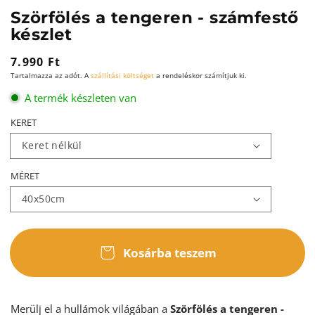
Szörfölés a tengeren - számfestő
készlet
Normál
7.990 Ft
Tartalmazza az adót. A
szállítási költséget
a rendeléskor számítjuk ki.
ár
A termék készleten van
KERET
MÉRET
Kosárba teszem
Merülj el a hullámok világában a
Szörfölés a tengeren -