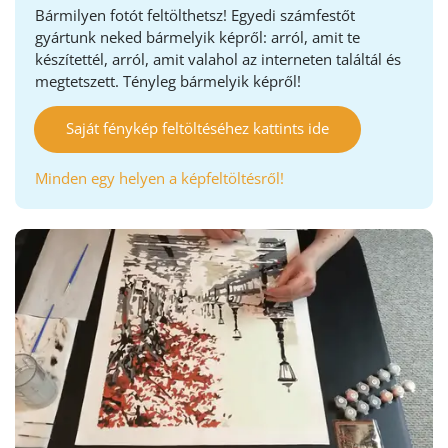
Bármilyen fotót feltölthetsz! Egyedi számfestőt
gyártunk neked bármelyik képről: arról, amit te
készítettél, arról, amit valahol az interneten találtál és
megtetszett. Tényleg bármelyik képről!
Saját fénykép feltöltéséhez kattints ide
Minden egy helyen a képfeltöltésről!