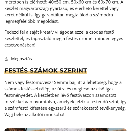
méretben is elérhető: 40x50 cm, 50x60 cm és 60x70 cm. A
készlet magyarországi gyártású, és elérhető kerettel vagy
keret nélkül is, így garantáltan megtalálod a számodra
legmegfelelőbb megoldást.
Fedezd fel a saját kreatív világodat ezzel a csodás festő
készlettel, és tapasztald meg a festés örömét minden egyes
ecsetvonásban!
Megosztás
FESTÉS SZÁMOK SZERINT
Nem vagy festőművész? Semmi baj, itt a lehetőség, hogy a
számos festéssel rálépj az útra és megfesd az első igazi
festményedet. A készletben lévő festővászon számozott
mezőkkel van nyomtatva, amelyek jelzik a festendő színt, így
a számfestő kifestése egyszerű és szórakoztató tevékenység
.
Vágj bele az alkotói munkába!