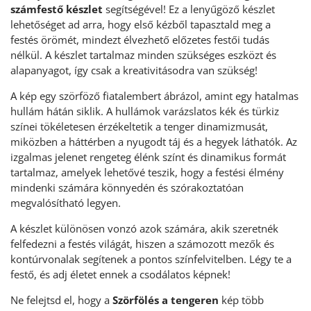
számfestő készlet
segítségével! Ez a lenyűgöző készlet
lehetőséget ad arra, hogy első kézből tapasztald meg a
festés örömét, mindezt élvezhető előzetes festői tudás
nélkül. A készlet tartalmaz minden szükséges eszközt és
alapanyagot, így csak a kreativitásodra van szükség!
A kép egy szörföző fiatalembert ábrázol, amint egy hatalmas
hullám hátán siklik. A hullámok varázslatos kék és türkiz
színei tökéletesen érzékeltetik a tenger dinamizmusát,
miközben a háttérben a nyugodt táj és a hegyek láthatók. Az
izgalmas jelenet rengeteg élénk színt és dinamikus formát
tartalmaz, amelyek lehetővé teszik, hogy a festési élmény
mindenki számára könnyedén és szórakoztatóan
megvalósítható legyen.
A készlet különösen vonzó azok számára, akik szeretnék
felfedezni a festés világát, hiszen a számozott mezők és
kontúrvonalak segítenek a pontos színfelvitelben. Légy te a
festő, és adj életet ennek a csodálatos képnek!
Ne felejtsd el, hogy a
Szörfölés a tengeren
kép több