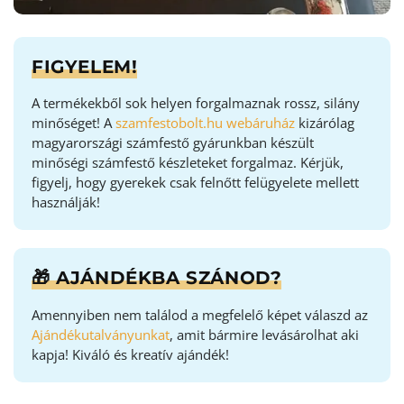
FIGYELEM!
A termékekből sok helyen forgalmaznak rossz, silány
minőséget! A
szamfestobolt.hu webáruház
kizárólag
magyarországi számfestő gyárunkban készült
minőségi számfestő készleteket forgalmaz. Kérjük,
figyelj, hogy gyerekek csak felnőtt felügyelete mellett
használják!
🎁 AJÁNDÉKBA SZÁNOD?
Amennyiben nem találod a megfelelő képet válaszd az
Ajándékutalványunkat
, amit bármire levásárolhat aki
kapja! Kiváló és kreatív ajándék!