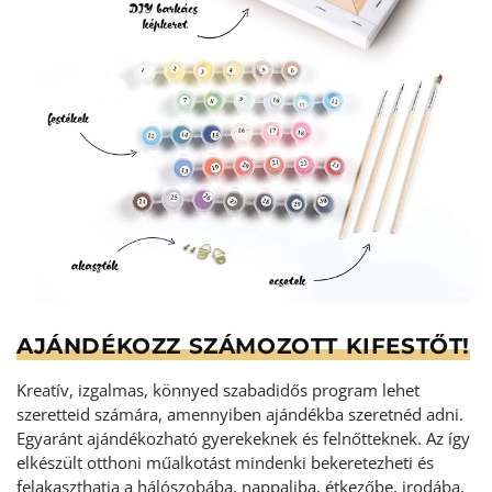
AJÁNDÉKOZZ SZÁMOZOTT KIFESTŐT!
Kreatív, izgalmas, könnyed szabadidős program lehet
szeretteid számára, amennyiben ajándékba szeretnéd adni.
Egyaránt ajándékozható gyerekeknek és felnőtteknek. Az így
elkészült otthoni műalkotást mindenki bekeretezheti és
felakaszthatja a hálószobába, nappaliba, étkezőbe, irodába,