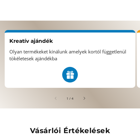
Kreatív ajándék
Olyan termékeket kínálunk amelyek kortól függetlenül
tökéletesek ajándékba
/
1
/
4
Vásárlói Értékelések