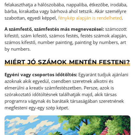
felakaszthatja a hálószobába, nappaliba, étkezőbe, irodába,
bárba, kirakatba vagy bárhová ahol tetszik. Akár személyre
szabottan, egyedi képpel,
fénykép alapján is rendelheted
.
A számfestő, számfestés más megnevezései:
számozott
kifestő, szám kifestő, számos festés, festés számok alapján,
számos kifestő, number painting, painting by numbers, art
by numbers.
MIÉRT JÓ SZÁMOK MENTÉN FESTENI?
Egyéni vagy csoportos időtöltés:
Egyaránt tudjuk ajánlani
azoknak akik egyedül, csendben szeretnek alkotni és
elmerülni a kreatív számfestészetben. Persze, azok is
szórakoztató időtöltésnek találhatják majd, akik társas
programra vágynak és barátaik társaságában szeretnének
megfesteni egy-egy szép képet.