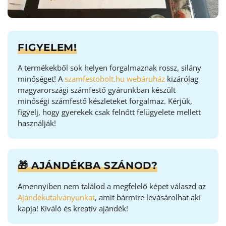
FIGYELEM!
A termékekből sok helyen forgalmaznak rossz, silány
minőséget! A
szamfestobolt.hu webáruház
kizárólag
magyarországi számfestő gyárunkban készült
minőségi számfestő készleteket forgalmaz. Kérjük,
figyelj, hogy gyerekek csak felnőtt felügyelete mellett
használják!
🎁 AJÁNDÉKBA SZÁNOD?
Amennyiben nem találod a megfelelő képet válaszd az
Ajándékutalványunkat
, amit bármire levásárolhat aki
kapja! Kiváló és kreatív ajándék!