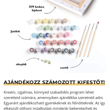
AJÁNDÉKOZZ SZÁMOZOTT KIFESTŐT!
Kreatív, izgalmas, könnyed szabadidős program lehet
szeretteid számára, amennyiben ajándékba szeretnéd adni.
Egyaránt ajándékozható gyerekeknek és felnőtteknek. Az így
elkészült otthoni műalkotást mindenki bekeretezheti és