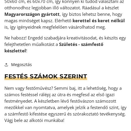
50x60 cm, és 60x70 cm, így könnyen ki tudod választani az
otthonodhoz legjobban illő változatot. Ráadásul a készlet
Magyarországon gyártott
, így biztos lehetsz benne, hogy
magas minőséget kapsz. Elérhető
kerettel és keret nélkül
is, így igényeidnek megfelelően vásárolhatod meg.
Ne habozz! Engedd szabadjára kreativitásodat, és készíts egy
felejthetetlen műalkotást a
Születés - számfestő
készlettel
!
Megosztás
FESTÉS SZÁMOK SZERINT
Nem vagy festőművész? Semmi baj, itt a lehetőség, hogy a
számos festéssel rálépj az útra és megfesd az első igazi
festményedet. A készletben lévő festővászon számozott
mezőkkel van nyomtatva, amelyek jelzik a festendő színt, így
a számfestő kifestése egyszerű és szórakoztató tevékenység
.
Vágj bele az alkotói munkába!