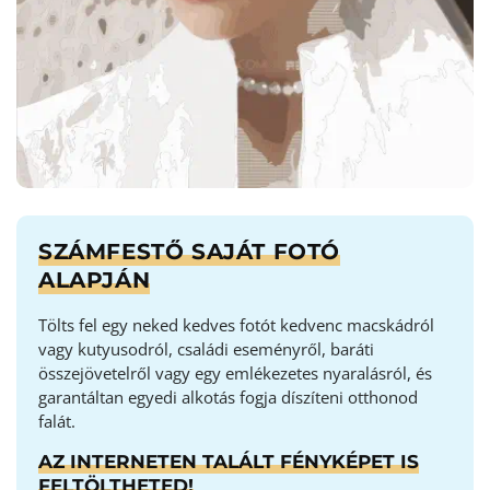
SZÁMFESTŐ SAJÁT FOTÓ
ALAPJÁN
Tölts fel egy neked kedves fotót kedvenc macskádról
vagy kutyusodról, családi eseményről, baráti
összejövetelről vagy egy emlékezetes nyaralásról, és
garantáltan egyedi alkotás fogja díszíteni otthonod
falát.
AZ INTERNETEN TALÁLT FÉNYKÉPET IS
FELTÖLTHETED!