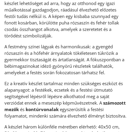
készlet lehetőséget ad arra, hogy az otthonod egy igazi
műalkotással gazdagodjon, ráadásul élvezhető előzetes
festői tudás nélkül is. A képen egy kisbaba szunnyad egy
fonott kosárban, körülötte puha rózsaszín és fehér tollak
csodás összhangot alkotva, amelyek a szeretetet és a
törődést szimbolizálják.
A festmény színei lágyak és harmonikusak: a gyengéd
rózsaszín és a hófehér árnyalatok tökéletesen tükrözik a
gyermekkor tisztaságát és ártatlanságát. A fókuszpontban a
bébimagazinokat idéző gyönyörű részletek találhatók,
amelyeket a festés során fokozatosan tárhatsz fel.
Ez a kreatív készlet tartalmaz minden szükséges eszközt és
alapanyagot: a festékek, ecsetek és a festési útmutató
segítségével lépésről lépésre alkothatod meg a saját
verziódat ennek a meseszép képművészetnek. A
számozott
mezők
és
kontúrvonalak
egyszerűsítik a festési
folyamatot, mindenki számára élvezhető élményt biztosítva.
A készlet három különféle méretben elérhető: 40x50 cm,