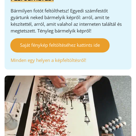
Bármilyen fotót feltölthetsz! Egyedi számfestőt
gyártunk neked bármelyik képről: arról, amit te
készítettél, arról, amit valahol az interneten találtál és
megtetszett. Tényleg bármelyik képről!
Saját fénykép feltöltéséhez kattints ide
Minden egy helyen a képfeltöltésről!