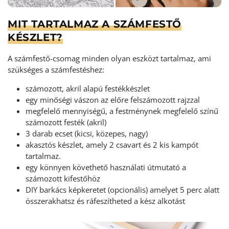
MIT TARTALMAZ A SZÁMFESTŐ
KÉSZLET?
A számfestő-csomag minden olyan eszközt tartalmaz, ami
szükséges a számfestéshez:
számozott, akril alapú festékkészlet
egy minőségi vászon az előre felszámozott rajzzal
megfelelő mennyiségű, a festménynek megfelelő színű
számozott festék (akril)
3 darab ecset (kicsi, közepes, nagy)
akasztós készlet, amely 2 csavart és 2 kis kampót
tartalmaz.
egy könnyen követhető használati útmutató a
számozott kifestőhöz
DIY barkács képkeretet (opcionális) amelyet 5 perc alatt
összerakhatsz és ráfeszítheted a kész alkotást