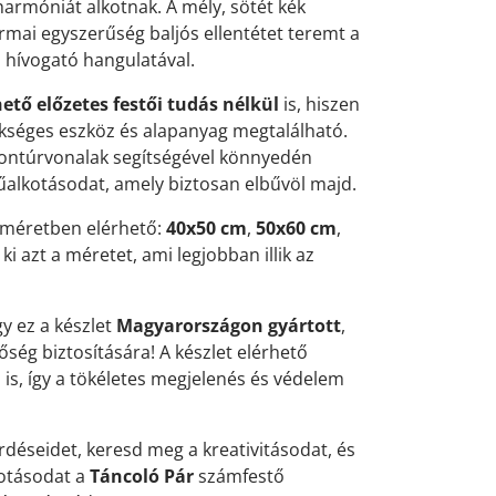
 harmóniát alkotnak. A mély, sötét kék
rmai egyszerűség baljós ellentétet teremt a
 hívogató hangulatával.
ető előzetes festői tudás nélkül
is, hiszen
séges eszköz és alapanyag megtalálható.
ontúrvonalak segítségével könnyedén
űalkotásodat, amely biztosan elbűvöl majd.
méretben elérhető:
40x50 cm
,
50x60 cm
,
d ki azt a méretet, ami legjobban illik az
y ez a készlet
Magyarországon gyártott
,
ség biztosítására! A készlet elérhető
l
is, így a tökéletes megjelenés és védelem
rdéseidet, keresd meg a kreativitásodat, és
kotásodat a
Táncoló Pár
számfestő