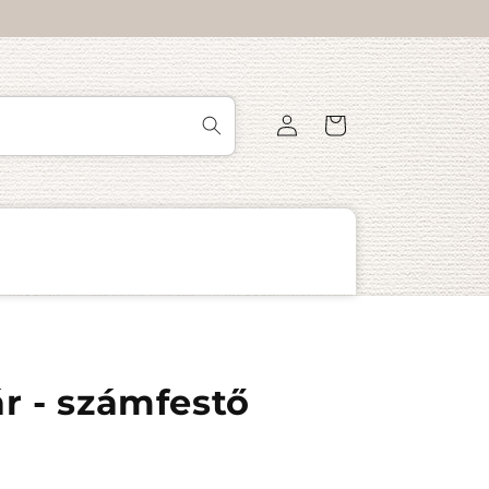
Bejelentkezés
Kosár
r - számfestő