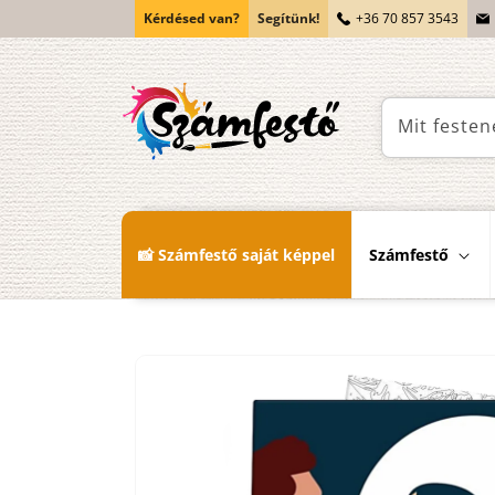
Ugrás a
Kérdésed van?
Segítünk!
+36 70 857 3543
tartalomhoz
Mit festen
📸 Számfestő saját képpel
Számfestő
Kihagyás, és
ugrás a
termékadatokra