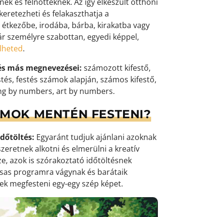
k és felnőtteknek. Az így elkészült otthoni
eretezheti és felakaszthatja a
 étkezőbe, irodába, bárba, kirakatba vagy
ár személyre szabottan, egyedi képpel,
elheted
.
és más megnevezései:
számozott kifestő,
tés, festés számok alapján, számos kifestő,
ng by numbers, art by numbers.
ÁMOK MENTÉN FESTENI?
dőtöltés:
Egyaránt tudjuk ajánlani azoknak
zeretnek alkotni és elmerülni a kreatív
e, azok is szórakoztató időtöltésnek
ársas programra vágynak és barátaik
k megfesteni egy-egy szép képet.