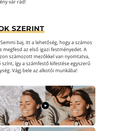
mény vár rád!
OK SZERINT
emmi baj, itt a lehetőség, hogy a számos
 és megfesd az első igazi festményedet. A
ászon számozott mezőkkel van nyomtatva,
 színt, így a számfestő kifestése egyszerű
nység
. Vágj bele az alkotói munkába!