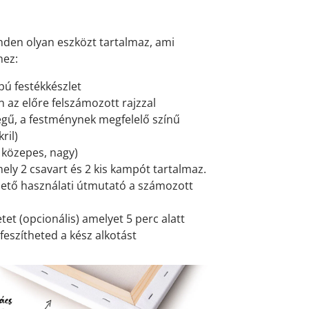
den olyan eszközt tartalmaz, ami
hez:
pú festékkészlet
 az előre felszámozott rajzzal
gű, a festménynek megfelelő színű
ril)
, közepes, nagy)
mely 2 csavart és 2 kis kampót tartalmaz.
ető használati útmutató a számozott
et (opcionális) amelyet 5 perc alatt
feszítheted a kész alkotást