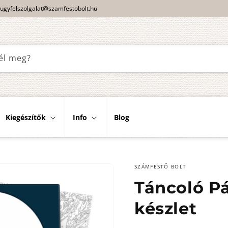
ugyfelszolgalat@szamfestobolt.hu
él meg?
Kiegészítők
Info
Blog
SZÁMFESTŐ BOLT
Táncoló Pá
készlet