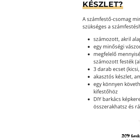
KÉSZLET?
A számfestő-csomag min
szükséges a számfestés
számozott, akril ala
egy minőségi vászon
megfelelő mennyisé
számozott festék (ak
3 darab ecset (kicsi
akasztós készlet, a
egy könnyen követh
kifestőhöz
DIY barkács képkeret
összerakhatsz és rá