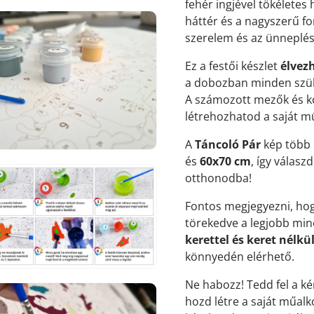
fehér ingjével tökéletes
háttér és a nagyszerű fo
szerelem és az ünneplés
Ez a festői készlet
élvezh
a dobozban minden szük
7.
médiafájl
A számozott mezők és k
megnyitása
létrehozhatod a saját m
galérianézetben
A
Táncoló Pár
kép több 
és
60x70 cm
, így válasz
otthonodba!
Fontos megjegyezni, hog
törekedve a legjobb minő
8.
médiafájl
kerettel és keret nélkü
megnyitása
galérianézetben
könnyedén elérhető.
Ne habozz! Tedd fel a ké
hozd létre a saját műal