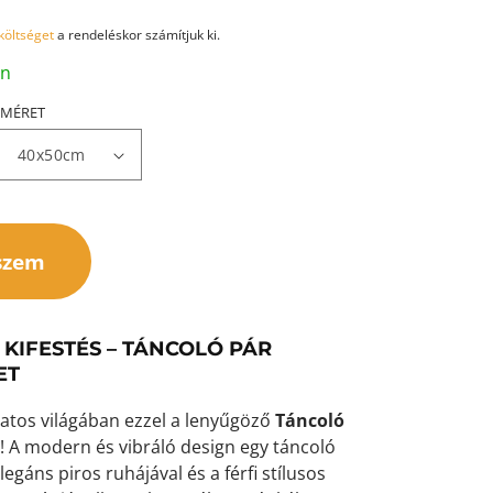
 költséget
a rendeléskor számítjuk ki.
an
MÉRET
szem
KIFESTÉS – TÁNCOLÓ PÁR
ET
slatos világában ezzel a lenyűgöző
Táncoló
! A modern és vibráló design egy táncoló
legáns piros ruhájával és a férfi stílusos