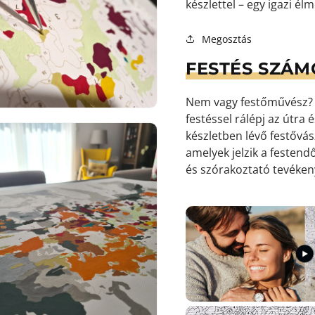
készlettel – egy igazi él
Megosztás
9.
médiafájl
FESTÉS SZÁM
megnyitása
galérianézetben
Nem vagy festőművész? S
festéssel rálépj az útra
készletben lévő festőv
amelyek jelzik a festendő
és szórakoztató tevéke
10.
médiafájl
megnyitása
galérianézetben