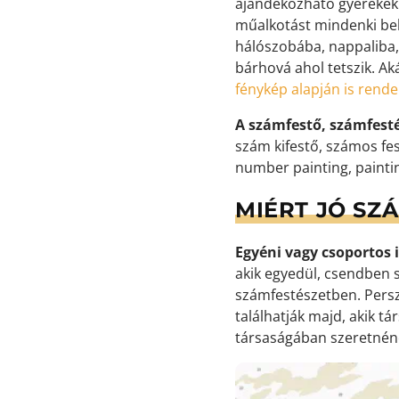
ajándékozható gyerekekne
műalkotást mindenki bek
hálószobába, nappaliba,
bárhová ahol tetszik. Ak
fénykép alapján is rend
A számfestő, számfest
szám kifestő, számos fes
number painting, painti
MIÉRT JÓ SZ
Egyéni vagy csoportos i
akik egyedül, csendben s
számfestészetben. Persz
találhatják majd, akik t
társaságában szeretnéne