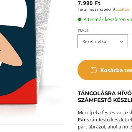
Normál
7.990 Ft
Tartalmazza az adót. A
szállítási
ár
A termék készleten v
KERET
ása
ézetben
Kosárba te
TÁNCOLÁSRA HÍVÓ 
SZÁMFESTŐ KÉSZL
Merülj el a festés varáz
Pár
számfestő készlettel
párt ábrázol, ahol a nő e