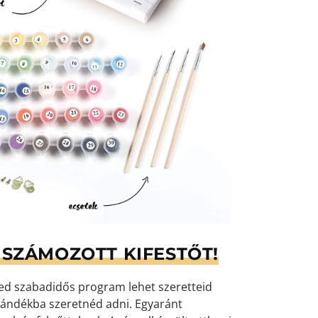
SZÁMOZOTT KIFESTŐT!
yed szabadidős program lehet szeretteid
ándékba szeretnéd adni. Egyaránt