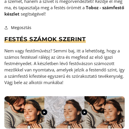
a szemet, hanem a szívet is megörvendezteti! Kezdje el még
ma, és tapasztalja meg a festés örömét a
Toboz - számfestő
készlet
segítségével!
Megosztás
FESTÉS SZÁMOK SZERINT
Nem vagy festőművész? Semmi baj, itt a lehetőség, hogy a
számos festéssel rálépj az útra és megfesd az első igazi
festményedet. A készletben lévő festővászon számozott
mezőkkel van nyomtatva, amelyek jelzik a festendő színt, így
a számfestő kifestése egyszerű és szórakoztató tevékenység
.
Vágj bele az alkotói munkába!