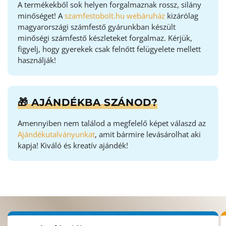
A termékekből sok helyen forgalmaznak rossz, silány
minőséget! A
szamfestobolt.hu webáruház
kizárólag
magyarországi számfestő gyárunkban készült
minőségi számfestő készleteket forgalmaz. Kérjük,
figyelj, hogy gyerekek csak felnőtt felügyelete mellett
használják!
🎁 AJÁNDÉKBA SZÁNOD?
Amennyiben nem találod a megfelelő képet válaszd az
Ajándékutalványunkat
, amit bármire levásárolhat aki
kapja! Kiváló és kreatív ajándék!