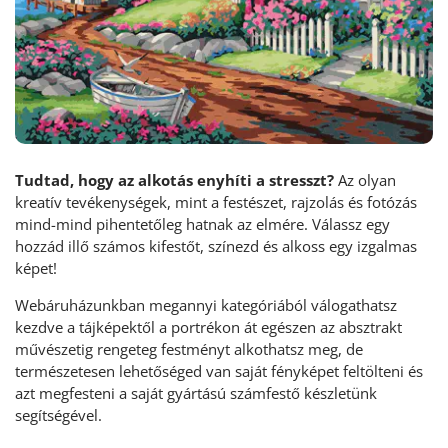
Tudtad, hogy az alkotás enyhíti a stresszt?
Az olyan
kreatív tevékenységek, mint a festészet, rajzolás és fotózás
mind-mind pihentetőleg hatnak az elmére. Válassz egy
hozzád illő számos kifestőt, színezd és alkoss egy izgalmas
képet!
Webáruházunkban megannyi kategóriából válogathatsz
kezdve a tájképektől a portrékon át egészen az absztrakt
művészetig rengeteg festményt alkothatsz meg, de
természetesen lehetőséged van saját fényképet feltölteni és
azt megfesteni a saját gyártású számfestő készletünk
segítségével.