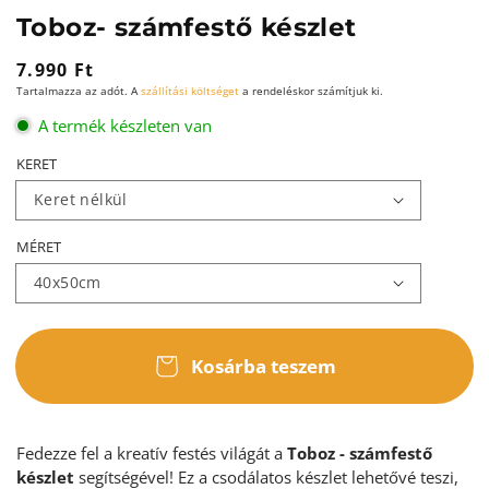
Toboz- számfestő készlet
Normál
7.990 Ft
Tartalmazza az adót. A
szállítási költséget
a rendeléskor számítjuk ki.
ár
A termék készleten van
KERET
MÉRET
Kosárba teszem
Fedezze fel a kreatív festés világát a
Toboz - számfestő
készlet
segítségével! Ez a csodálatos készlet lehetővé teszi,