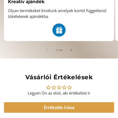
Kreatív ajándék
Olyan termékeket kínálunk amelyek kortól függetlenül
tökéletesek ajándékba
/
1
/
4
Vásárlói Értékelések
Legyen Ön az első, aki értékelést ír
Értékelés írása