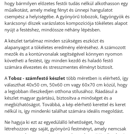
hogy bármilyen előzetes festői tudás nélkül alkothasson egy
műalkotást, amely meleg fényt és ünnepi hangulatot
csempész a helyiségébe. A gyönyörű tobozok, fagyöngyök és
karácsonyi díszek varázslatos kompozíciója tökéletes alapot
nyújt a festéshez, mindössze néhány lépésben.
A készlet tartalmaz minden szükséges eszközt és
alapanyagot a tökéletes eredmény eléréséhez. A számozott
mezők és a kontúrvonalak segítségével könnyen nyomon
követheti a festést, így minden kezdő és haladó festő
számára élvezetes és stresszmentes élményt biztosít.
A
Toboz - számfestő készlet
több méretben is elérhető, így
választhat 40x50 cm, 50x60 cm vagy 60x70 cm közül, hogy
a legjobban illeszkedjen otthona stílusához. Ráadásul a
készlet magyar gyártású, biztosítva a minőséget és a
megbízhatóságot. Továbbá, a kép elérhető kerettel és keret
nélkül is, így mindenki találhat számára ideális megoldást.
Ne hagyja ki ezt az egyedülálló lehetőséget, hogy
létrehozzon egy saját, gyönyörű festményt, amely nemcsak