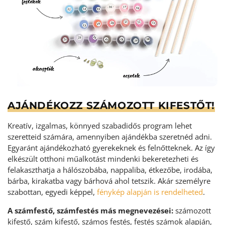
AJÁNDÉKOZZ SZÁMOZOTT KIFESTŐT!
Kreatív, izgalmas, könnyed szabadidős program lehet
szeretteid számára, amennyiben ajándékba szeretnéd adni.
Egyaránt ajándékozható gyerekeknek és felnőtteknek. Az így
elkészült otthoni műalkotást mindenki bekeretezheti és
felakaszthatja a hálószobába, nappaliba, étkezőbe, irodába,
bárba, kirakatba vagy bárhová ahol tetszik. Akár személyre
szabottan, egyedi képpel,
fénykép alapján is rendelheted
.
A számfestő, számfestés más megnevezései:
számozott
kifestő, szám kifestő, számos festés, festés számok alapján,