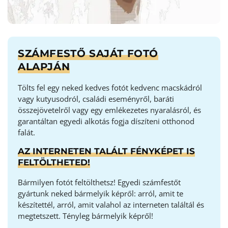
SZÁMFESTŐ SAJÁT FOTÓ
ALAPJÁN
Tölts fel egy neked kedves fotót kedvenc macskádról
vagy kutyusodról, családi eseményről, baráti
összejövetelről vagy egy emlékezetes nyaralásról, és
garantáltan egyedi alkotás fogja díszíteni otthonod
falát.
AZ INTERNETEN TALÁLT FÉNYKÉPET IS
FELTÖLTHETED!
Bármilyen fotót feltölthetsz! Egyedi számfestőt
gyártunk neked bármelyik képről: arról, amit te
készítettél, arról, amit valahol az interneten találtál és
megtetszett. Tényleg bármelyik képről!