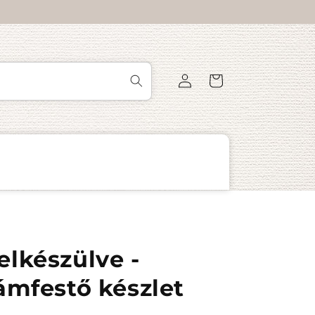
Bejelentkezés
Kosár
lkészülve -
ámfestő készlet