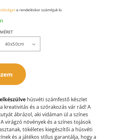
 költséget
a rendeléskor számítjuk ki.
an
MÉRET
szem
elkészülve
húsvéti számfestő készlet
 a kreativitás és a szórakozás vár rád! A
tyát ábrázol, aki vidáman ül a színes
. A virágzó növények és a színes tojások
sztanak, tökéletes kiegészítői a húsvéti
nek és a játékos stílus garantálja, hogy a