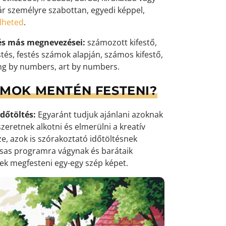
ár személyre szabottan, egyedi képpel,
elheted
.
és más megnevezései:
számozott kifestő,
tés, festés számok alapján, számos kifestő,
ng by numbers, art by numbers.
ÁMOK MENTÉN FESTENI?
dőtöltés:
Egyaránt tudjuk ajánlani azoknak
zeretnek alkotni és elmerülni a kreatív
e, azok is szórakoztató időtöltésnek
ársas programra vágynak és barátaik
k megfesteni egy-egy szép képet.