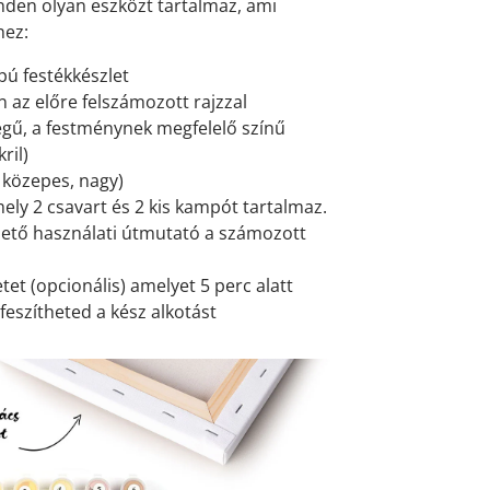
den olyan eszközt tartalmaz, ami
hez:
pú festékkészlet
 az előre felszámozott rajzzal
gű, a festménynek megfelelő színű
ril)
, közepes, nagy)
mely 2 csavart és 2 kis kampót tartalmaz.
ető használati útmutató a számozott
et (opcionális) amelyet 5 perc alatt
feszítheted a kész alkotást