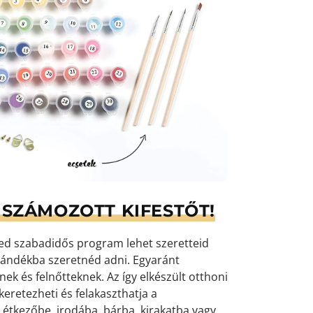
SZÁMOZOTT KIFESTŐT!
yed szabadidős program lehet szeretteid
ándékba szeretnéd adni. Egyaránt
k és felnőtteknek. Az így elkészült otthoni
eretezheti és felakaszthatja a
 étkezőbe, irodába, bárba, kirakatba vagy