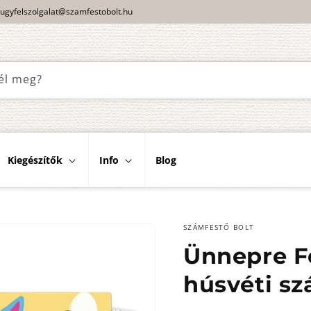
ugyfelszolgalat@szamfestobolt.hu
él meg?
Kiegészítők
Info
Blog
SZÁMFESTŐ BOLT
Ünnepre Fe
húsvéti sz