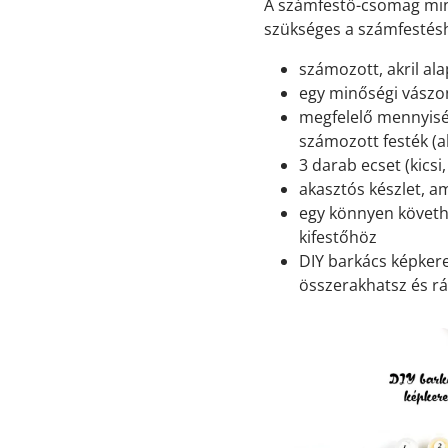
A számfestő-csomag min
szükséges a számfestés
számozott, akril ala
egy minőségi vászon
megfelelő mennyisé
számozott festék (ak
3 darab ecset (kicsi
akasztós készlet, a
egy könnyen követh
kifestőhöz
DIY barkács képkeret
összerakhatsz és rá