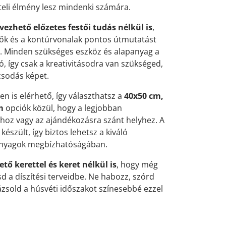
eli élmény lesz mindenki számára.
lvezhető előzetes festői tudás nélkül is
,
ők és a kontúrvonalak pontos útmutatást
n. Minden szükséges eszköz és alapanyag a
 így csak a kreativitásodra van szükséged,
 csodás képet.
n is elérhető, így választhatsz a
40x50 cm,
m
opciók közül, hogy a legjobban
dhoz vagy az ajándékozásra szánt helyhez. A
észült, így biztos lehetsz a kiváló
anyagok megbízhatóságában.
ető kerettel és keret nélkül is
, hogy még
 a díszítési terveidbe. Ne habozz, szórd
rázsold a húsvéti időszakot színesebbé ezzel