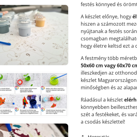
festés könnyed és örömt
A készlet előnye, hogy
é
hiszen a számozott mez
nyújtanak a festés sorá
7.
csomagban megtalálható,
médiafájl
hogy életre keltsd ezt a
megnyitása
galérianézetben
A festmény több méretbe
50x60 cm vagy 60x70 c
illeszkedjen az otthono
készlet Magyarországon k
minőségben és az alap
8.
Ráadásul a készlet
elérh
médiafájl
megnyitása
könnyebben beilleszthesd
galérianézetben
szét a festékeket, és va
a csodás készlettel!
Megosztás