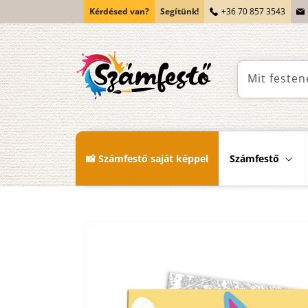
Ugrás a
Kérdésed van?
Segítünk!
+36 70 857 3543
tartalomhoz
Mit festen
📸 Számfestő saját képpel
Számfestő
Kihagyás, és
ugrás a
termékadatokra