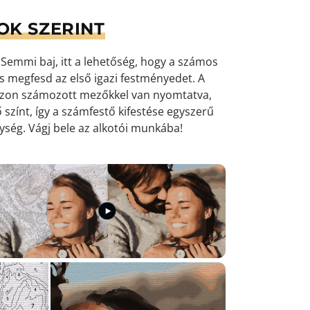
OK SZERINT
emmi baj, itt a lehetőség, hogy a számos
 és megfesd az első igazi festményedet. A
ászon számozott mezőkkel van nyomtatva,
 színt, így a számfestő kifestése egyszerű
nység
. Vágj bele az alkotói munkába!