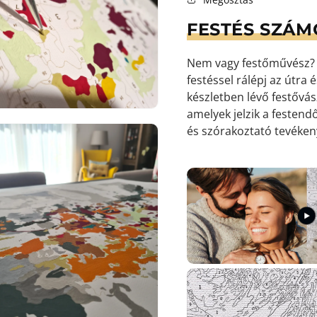
FESTÉS SZÁM
9.
médiafájl
Nem vagy festőművész? S
megnyitása
galérianézetben
festéssel rálépj az útra
készletben lévő festőv
amelyek jelzik a festendő
és szórakoztató tevéke
10.
médiafájl
megnyitása
galérianézetben