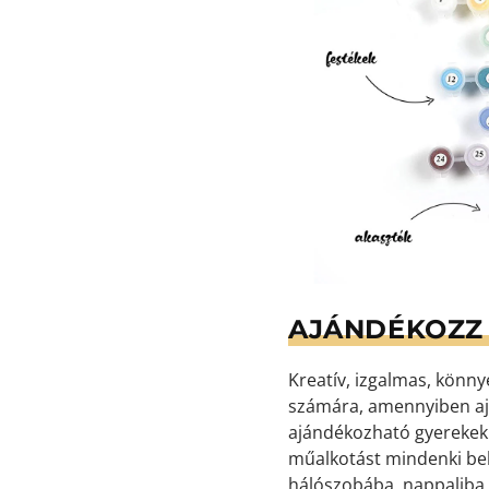
AJÁNDÉKOZZ 
Kreatív, izgalmas, könn
számára, amennyiben aj
ajándékozható gyerekekne
műalkotást mindenki bek
hálószobába, nappaliba,