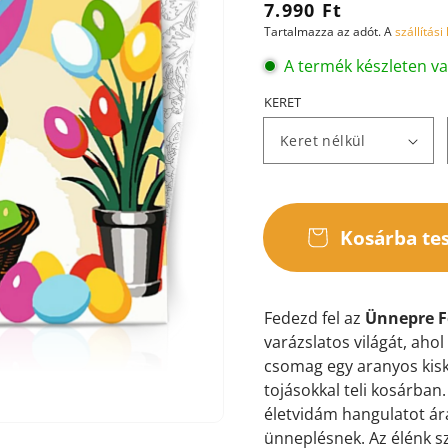
Normál
7.990 Ft
Tartalmazza az adót. A
szállítási
ár
A termék készleten v
KERET
ása
ézetben
Kosárba te
Fedezd fel az
Ünnepre F
varázslatos világát, ahol
csomag egy aranyos kisku
tojásokkal teli kosárban
életvidám hangulatot ára
ünneplésnek. Az élénk szí