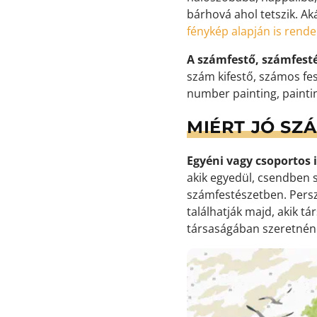
bárhová ahol tetszik. Ak
fénykép alapján is rend
A számfestő, számfest
szám kifestő, számos fes
number painting, painti
MIÉRT JÓ SZ
Egyéni vagy csoportos i
akik egyedül, csendben s
számfestészetben. Persz
találhatják majd, akik t
társaságában szeretnéne