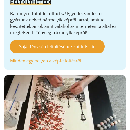
FELTÖLTHETED!
Bármilyen fotót feltölthetsz! Egyedi számfestőt
gyártunk neked bármelyik képről: arról, amit te
készítettél, arról, amit valahol az interneten találtál és
megtetszett. Tényleg bármelyik képről!
Saját fénykép feltöltéséhez kattints ide
Minden egy helyen a képfeltöltésről!