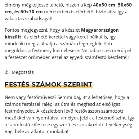
élmény még teljessé tehető, hiszen a kép
40x50 cm, 50x60
cm, és 60x70 cm
méretekben is elérhető, biztosítva így a
választás szabadságát!
Fontos megjegyezni, hogy a készlet
Magyarországon
készült
, és elérhető kerettel vagy keret nélkül is, így
mindenki megtalálhatja a számára legmegfelelőbb
megoldást a festmény kiemelésére. Ne habozz, és merülj el
a festészet örömében ezzel az egyedi számfestő készlettel!
Megosztás
FESTÉS SZÁMOK SZERINT
Nem vagy festőművész? Semmi baj, itt a lehetőség, hogy a
számos festéssel rálépj az útra és megfesd az első igazi
festményedet. A készletben lévő festővászon számozott
mezőkkel van nyomtatva, amelyek jelzik a festendő színt, így
a számfestő kifestése egyszerű és szórakoztató tevékenység
.
Vágj bele az alkotói munkába!