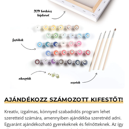
AJÁNDÉKOZZ SZÁMOZOTT KIFESTŐT!
Kreatív, izgalmas, könnyed szabadidős program lehet
szeretteid számára, amennyiben ajándékba szeretnéd adni.
Egyaránt ajándékozható gyerekeknek és felnőtteknek. Az így