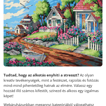
Tudtad, hogy az alkotás enyhíti a stresszt?
Az olyan
kreatív tevékenységek, mint a festészet, rajzolás és fotózás
mind-mind pihentetőleg hatnak az elmére. Válassz egy
hozzád illő számos kifestőt, színezd és alkoss egy izgalmas
képet!
Webáruházunkban megannyi kategóriából válogathatsz