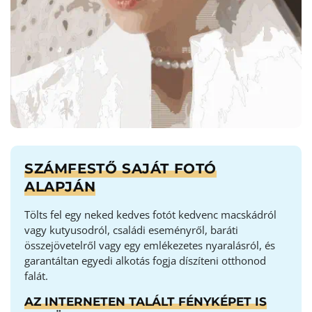
SZÁMFESTŐ SAJÁT FOTÓ
ALAPJÁN
Tölts fel egy neked kedves fotót kedvenc macskádról
vagy kutyusodról, családi eseményről, baráti
összejövetelről vagy egy emlékezetes nyaralásról, és
garantáltan egyedi alkotás fogja díszíteni otthonod
falát.
AZ INTERNETEN TALÁLT FÉNYKÉPET IS