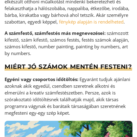
elkészült otthoni műalkotást mindenki bekeretezheti és
felakaszthatja a hálószobába, nappaliba, étkezőbe, irodába,
bárba, kirakatba vagy bárhová ahol tetszik. Akár személyre
szabottan, egyedi képpel,
fénykép alapján is rendelheted
.
A számfestő, számfestés más megnevezései:
számozott
kifestő, szám kifestő, számos festés, festés számok alapján,
számos kifestő, number painting, painting by numbers, art
by numbers.
MIÉRT JÓ SZÁMOK MENTÉN FESTENI?
Egyéni vagy csoportos időtöltés:
Egyaránt tudjuk ajánlani
azoknak akik egyedül, csendben szeretnek alkotni és
elmerülni a kreatív számfestészetben. Persze, azok is
szórakoztató időtöltésnek találhatják majd, akik társas
programra vágynak és barátaik társaságában szeretnének
megfesteni egy-egy szép képet.