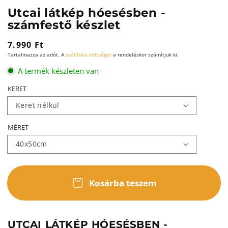
Utcai látkép hóesésben -
számfestő készlet
Normál
7.990 Ft
Tartalmazza az adót. A
szállítási költséget
a rendeléskor számítjuk ki.
ár
A termék készleten van
KERET
MÉRET
Kosárba teszem
UTCAI LÁTKÉP HÓESÉSBEN -