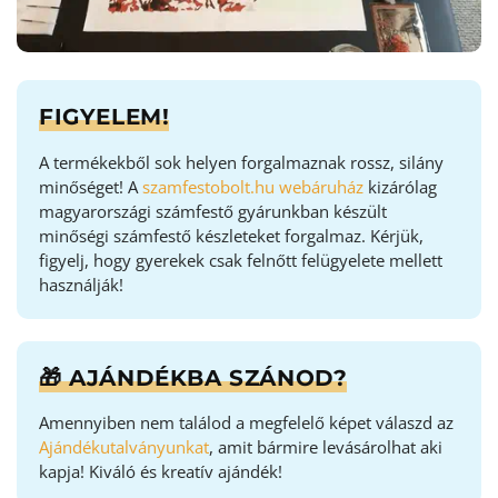
FIGYELEM!
A termékekből sok helyen forgalmaznak rossz, silány
minőséget! A
szamfestobolt.hu webáruház
kizárólag
magyarországi számfestő gyárunkban készült
minőségi számfestő készleteket forgalmaz. Kérjük,
figyelj, hogy gyerekek csak felnőtt felügyelete mellett
használják!
🎁 AJÁNDÉKBA SZÁNOD?
Amennyiben nem találod a megfelelő képet válaszd az
Ajándékutalványunkat
, amit bármire levásárolhat aki
kapja! Kiváló és kreatív ajándék!