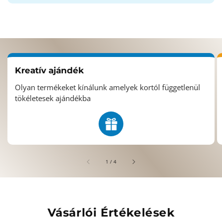
Kreatív ajándék
Olyan termékeket kínálunk amelyek kortól függetlenül
tökéletesek ajándékba
/
1
/
4
Vásárlói Értékelések