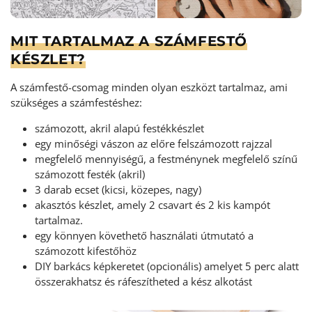
MIT TARTALMAZ A SZÁMFESTŐ
KÉSZLET?
A számfestő-csomag minden olyan eszközt tartalmaz, ami
szükséges a számfestéshez:
számozott, akril alapú festékkészlet
egy minőségi vászon az előre felszámozott rajzzal
megfelelő mennyiségű, a festménynek megfelelő színű
számozott festék (akril)
3 darab ecset (kicsi, közepes, nagy)
akasztós készlet, amely 2 csavart és 2 kis kampót
tartalmaz.
egy könnyen követhető használati útmutató a
számozott kifestőhöz
DIY barkács képkeretet (opcionális) amelyet 5 perc alatt
összerakhatsz és ráfeszítheted a kész alkotást