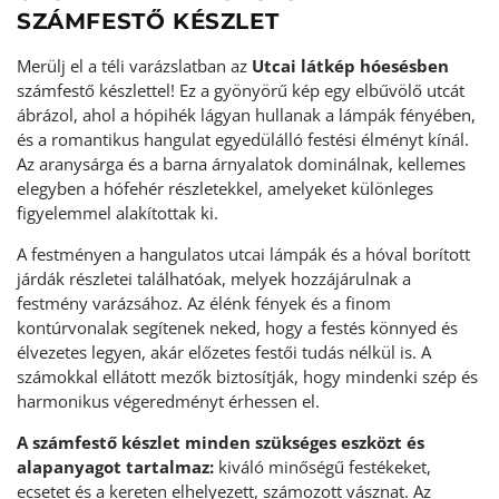
SZÁMFESTŐ KÉSZLET
Merülj el a téli varázslatban az
Utcai látkép hóesésben
számfestő készlettel! Ez a gyönyörű kép egy elbűvölő utcát
ábrázol, ahol a hópihék lágyan hullanak a lámpák fényében,
és a romantikus hangulat egyedülálló festési élményt kínál.
Az aranysárga és a barna árnyalatok dominálnak, kellemes
elegyben a hófehér részletekkel, amelyeket különleges
figyelemmel alakítottak ki.
A festményen a hangulatos utcai lámpák és a hóval borított
járdák részletei találhatóak, melyek hozzájárulnak a
festmény varázsához. Az élénk fények és a finom
kontúrvonalak segítenek neked, hogy a festés könnyed és
élvezetes legyen, akár előzetes festői tudás nélkül is. A
számokkal ellátott mezők biztosítják, hogy mindenki szép és
harmonikus végeredményt érhessen el.
A számfestő készlet minden szükséges eszközt és
alapanyagot tartalmaz:
kiváló minőségű festékeket,
ecsetet és a kereten elhelyezett, számozott vásznat. Az