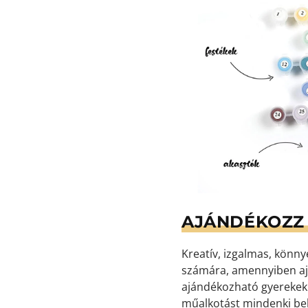
AJÁNDÉKOZZ 
Kreatív, izgalmas, könn
számára, amennyiben aj
ajándékozható gyerekekne
műalkotást mindenki bek