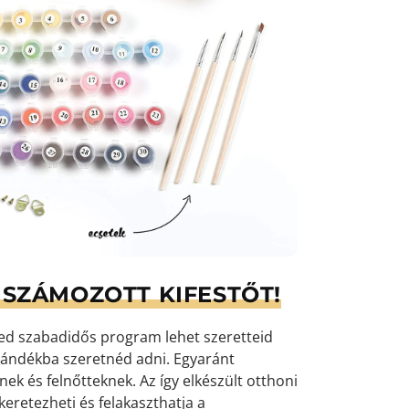
SZÁMOZOTT KIFESTŐT!
yed szabadidős program lehet szeretteid
ándékba szeretnéd adni. Egyaránt
k és felnőtteknek. Az így elkészült otthoni
eretezheti és felakaszthatja a