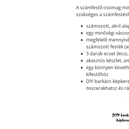
A számfestő-csomag min
szükséges a számfestés
számozott, akril ala
egy minőségi vászon
megfelelő mennyisé
számozott festék (ak
3 darab ecset (kicsi
akasztós készlet, a
egy könnyen követh
kifestőhöz
DIY barkács képkeret
összerakhatsz és rá