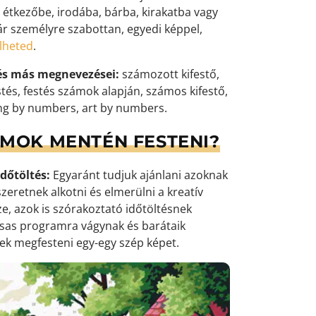
 étkezőbe, irodába, bárba, kirakatba vagy
ár személyre szabottan, egyedi képpel,
elheted
.
és más megnevezései:
számozott kifestő,
tés, festés számok alapján, számos kifestő,
ng by numbers, art by numbers.
ÁMOK MENTÉN FESTENI?
dőtöltés:
Egyaránt tudjuk ajánlani azoknak
zeretnek alkotni és elmerülni a kreatív
e, azok is szórakoztató időtöltésnek
ársas programra vágynak és barátaik
k megfesteni egy-egy szép képet.