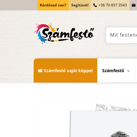
Ugrás a
Kérdésed van?
Segítünk!
+36 70 857 3543
tartalomhoz
Mit festen
📸 Számfestő saját képpel
Számfestő
Kihagyás, és
ugrás a
termékadatokra