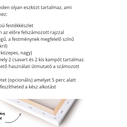
den olyan eszközt tartalmaz, ami
hez:
pú festékkészlet
 az előre felszámozott rajzzal
gű, a festménynek megfelelő színű
ril)
, közepes, nagy)
mely 2 csavart és 2 kis kampót tartalmaz.
ető használati útmutató a számozott
et (opcionális) amelyet 5 perc alatt
feszítheted a kész alkotást