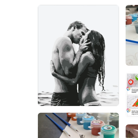
2.
médiafájl
megnyitása
galérianézetben