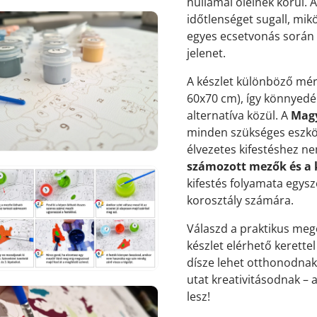
hullámai ölelnek körül. A
időtlenséget sugall, mik
egyes ecsetvonás során 
jelenet.
A készlet különböző mér
7.
60x70 cm), így könnyedé
médiafájl
megnyitása
alternatíva közül. A
Magy
galérianézetben
minden szükséges eszköz
élvezetes kifestéshez ne
számozott mezők és a
kifestés folyamata egys
korosztály számára.
8.
Válaszd a praktikus meg
médiafájl
készlet elérhető kerettel
megnyitása
galérianézetben
dísze lehet otthonodnak.
utat kreativitásodnak –
lesz!