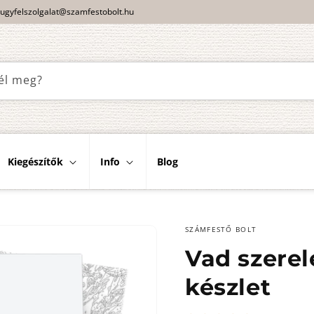
ugyfelszolgalat@szamfestobolt.hu
él meg?
Kiegészítők
Info
Blog
SZÁMFESTŐ BOLT
Vad szerel
készlet