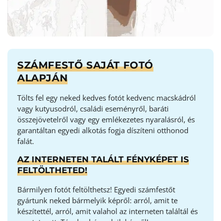
SZÁMFESTŐ SAJÁT FOTÓ
ALAPJÁN
Tölts fel egy neked kedves fotót kedvenc macskádról
vagy kutyusodról, családi eseményről, baráti
összejövetelről vagy egy emlékezetes nyaralásról, és
garantáltan egyedi alkotás fogja díszíteni otthonod
falát.
AZ INTERNETEN TALÁLT FÉNYKÉPET IS
FELTÖLTHETED!
Bármilyen fotót feltölthetsz! Egyedi számfestőt
gyártunk neked bármelyik képről: arról, amit te
készítettél, arról, amit valahol az interneten találtál és