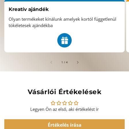
Kreatív ajándék
Olyan termékeket kínálunk amelyek kortól függetlenül
tökéletesek ajándékba
/
1
/
4
Vásárlói Értékelések
Legyen Ön az első, aki értékelést ír
Értékelés írása