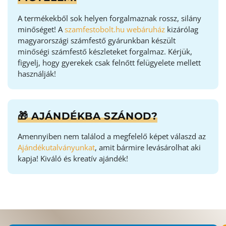
A termékekből sok helyen forgalmaznak rossz, silány
minőséget! A
szamfestobolt.hu webáruház
kizárólag
magyarországi számfestő gyárunkban készült
minőségi számfestő készleteket forgalmaz. Kérjük,
figyelj, hogy gyerekek csak felnőtt felügyelete mellett
használják!
🎁 AJÁNDÉKBA SZÁNOD?
Amennyiben nem találod a megfelelő képet válaszd az
Ajándékutalványunkat
, amit bármire levásárolhat aki
kapja! Kiváló és kreatív ajándék!