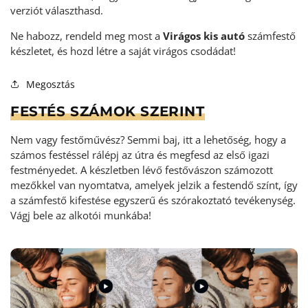
verziót választhasd.
Ne habozz, rendeld meg most a
Virágos kis autó
számfestő
készletet, és hozd létre a saját virágos csodádat!
Megosztás
FESTÉS SZÁMOK SZERINT
Nem vagy festőművész? Semmi baj, itt a lehetőség, hogy a
számos festéssel rálépj az útra és megfesd az első igazi
festményedet. A készletben lévő festővászon számozott
mezőkkel van nyomtatva, amelyek jelzik a festendő színt, így
a számfestő kifestése egyszerű és szórakoztató tevékenység
.
Vágj bele az alkotói munkába!