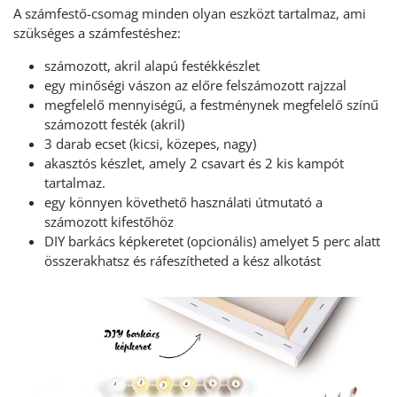
A számfestő-csomag minden olyan eszközt tartalmaz, ami
szükséges a számfestéshez:
számozott, akril alapú festékkészlet
egy minőségi vászon az előre felszámozott rajzzal
megfelelő mennyiségű, a festménynek megfelelő színű
számozott festék (akril)
3 darab ecset (kicsi, közepes, nagy)
akasztós készlet, amely 2 csavart és 2 kis kampót
tartalmaz.
egy könnyen követhető használati útmutató a
számozott kifestőhöz
DIY barkács képkeretet (opcionális) amelyet 5 perc alatt
összerakhatsz és ráfeszítheted a kész alkotást