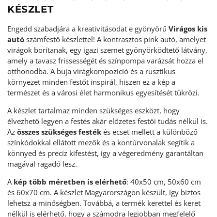
KÉSZLET
Engedd szabadjára a kreativitásodat e gyönyörű
Virágos kis
autó
számfestő készlettel! A kontrasztos pink autó, amelyet
virágok borítanak, egy igazi szemet gyönyörködtető látvány,
amely a tavasz frissességét és színpompa varázsát hozza el
otthonodba. A buja virágkompozíció és a rusztikus
környezet minden festőt inspirál, hiszen ez a kép a
természet és a városi élet harmonikus egyesítését tükrözi.
A készlet tartalmaz minden szükséges eszközt, hogy
élvezhető legyen a festés akár előzetes festői tudás nélkül is.
Az
összes szükséges festék
és ecset mellett a különböző
színkódokkal ellátott mezők és a kontúrvonalak segítik a
könnyed és precíz kifestést, így a végeredmény garantáltan
magával ragadó lesz.
A
kép több méretben is elérhető
: 40x50 cm, 50x60 cm
és 60x70 cm. A készlet Magyarországon készült, így biztos
lehetsz a minőségben. Továbbá, a termék kerettel és keret
nélkül is elérhető, hogy a számodra legjobban megfelelő