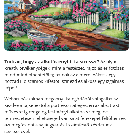
Tudtad, hogy az alkotás enyhíti a stresszt?
Az olyan
kreatív tevékenységek, mint a festészet, rajzolás és fotózás
mind-mind pihentetőleg hatnak az elmére. Válassz egy
hozzád illő számos kifestőt, színezd és alkoss egy izgalmas
képet!
Webáruházunkban megannyi kategóriából válogathatsz
kezdve a tájképektől a portrékon át egészen az absztrakt
művészetig rengeteg festményt alkothatsz meg, de
természetesen lehetőséged van saját fényképet feltölteni és
azt megfesteni a saját gyártású számfestő készletünk
segítségével.