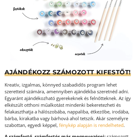
AJÁNDÉKOZZ SZÁMOZOTT KIFESTŐT!
Kreatív, izgalmas, könnyed szabadidős program lehet
szeretteid számára, amennyiben ajándékba szeretnéd adni.
Egyaránt ajándékozható gyerekeknek és felnőtteknek. Az így
elkészült otthoni műalkotást mindenki bekeretezheti és
felakaszthatja a hálószobába, nappaliba, étkezőbe, irodába,
bárba, kirakatba vagy bárhová ahol tetszik. Akár személyre
szabottan, egyedi képpel,
fénykép alapján is rendelheted
.
A számfestő, számfestés más megnevezései:
számozott