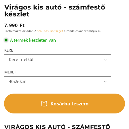
Virágos kis autó - számfestő
készlet
Normál
7.990 Ft
Tartalmazza az adót. A
szállítási költséget
a rendeléskor számítjuk ki.
ár
A termék készleten van
KERET
MÉRET
Kosárba teszem
VIRÁGOS KIS AUTÓ - SZÁMFESTŐ