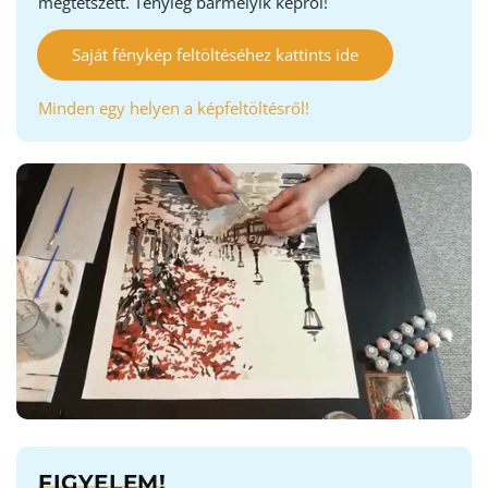
megtetszett. Tényleg bármelyik képről!
Saját fénykép feltöltéséhez kattints ide
Minden egy helyen a képfeltöltésről!
FIGYELEM!