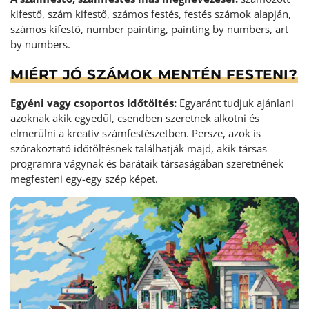
kifestő, szám kifestő, számos festés, festés számok alapján,
számos kifestő, number painting, painting by numbers, art
by numbers.
MIÉRT JÓ SZÁMOK MENTÉN FESTENI?
Egyéni vagy csoportos időtöltés:
Egyaránt tudjuk ajánlani
azoknak akik egyedül, csendben szeretnek alkotni és
elmerülni a kreatív számfestészetben. Persze, azok is
szórakoztató időtöltésnek találhatják majd, akik társas
programra vágynak és barátaik társaságában szeretnének
megfesteni egy-egy szép képet.