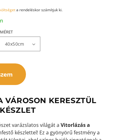
 költséget
a rendeléskor számítjuk ki.
an
MÉRET
szem
A VÁROSON KERESZTÜL
 KÉSZLET
szet varázslatos világát a
Vitorlázás a
estő készlettel! Ez a gyönyörű festmény a
atát tükrözi, ahol színes hajók ringatóznak a