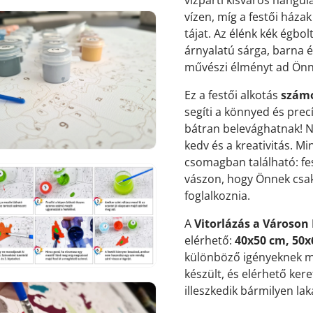
vízen, míg a festői háza
tájat. Az élénk kék égbol
árnyalatú sárga, barna é
művészi élményt ad Önn
7.
Ez a festői alkotás
számo
médiafájl
megnyitása
segíti a könnyed és prec
galérianézetben
bátran belevághatnak! N
kedv és a kreativitás. M
csomagban található: fes
vászon, hogy Önnek csak a
foglalkoznia.
8.
A
Vitorlázás a Városon
médiafájl
elérhető:
40x50 cm, 50x
megnyitása
galérianézetben
különböző igényeknek m
készült, és elérhető keret
illeszkedik bármilyen la