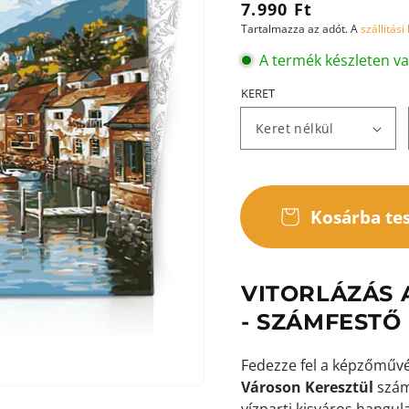
Normál
7.990 Ft
Tartalmazza az adót. A
szállítási
ár
A termék készleten v
KERET
ása
ézetben
Kosárba te
VITORLÁZÁS 
- SZÁMFESTŐ
Fedezze fel a képzőművé
Városon Keresztül
számf
vízparti kisváros hangul