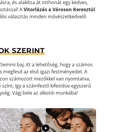
zásra, és alakítsa át otthonát egy kedves,
otással! A
Vitorlázás a Városon Keresztül
eális választás minden művészetkedvelő
OK SZERINT
emmi baj, itt a lehetőség, hogy a számos
 és megfesd az első igazi festményedet. A
ászon számozott mezőkkel van nyomtatva,
 színt, így a számfestő kifestése egyszerű
nység
. Vágj bele az alkotói munkába!