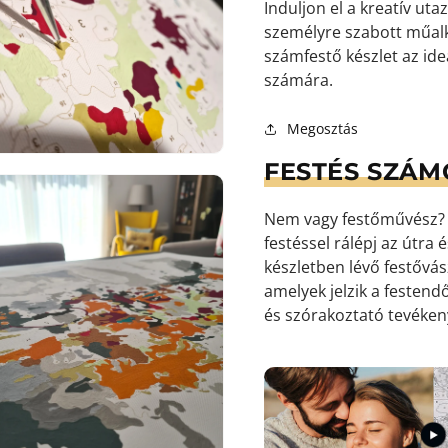
Induljon el a kreatív uta
személyre szabott műalk
számfestő készlet az id
9.
médiafájl
számára.
megnyitása
galérianézetben
Megosztás
FESTÉS SZÁM
Nem vagy festőművész? S
festéssel rálépj az útra
készletben lévő festőv
amelyek jelzik a festendő
és szórakoztató tevéke
10.
médiafájl
megnyitása
galérianézetben