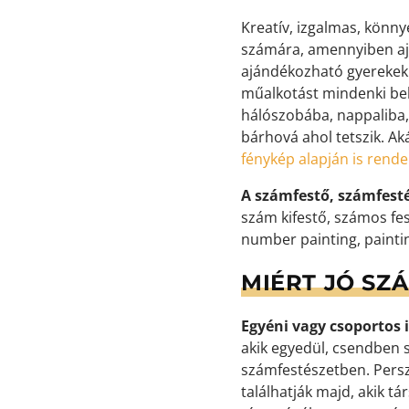
Kreatív, izgalmas, könn
számára, amennyiben aj
ajándékozható gyerekekne
műalkotást mindenki bek
hálószobába, nappaliba,
bárhová ahol tetszik. Ak
fénykép alapján is rend
A számfestő, számfest
szám kifestő, számos fes
number painting, painti
MIÉRT JÓ SZ
Egyéni vagy csoportos i
akik egyedül, csendben s
számfestészetben. Persz
találhatják majd, akik t