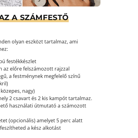
AZ A SZÁMFESTŐ
den olyan eszközt tartalmaz, ami
hez:
pú festékkészlet
 az előre felszámozott rajzzal
gű, a festménynek megfelelő színű
ril)
, közepes, nagy)
mely 2 csavart és 2 kis kampót tartalmaz.
ető használati útmutató a számozott
et (opcionális) amelyet 5 perc alatt
feszítheted a kész alkotást