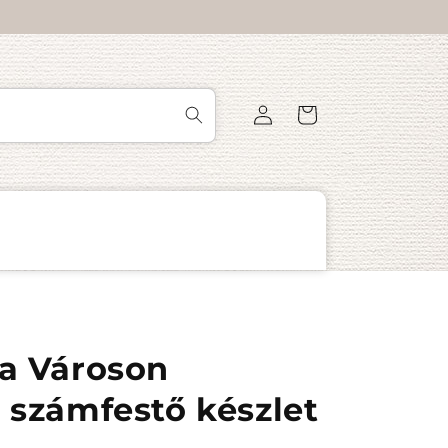
Bejelentkezés
Kosár
 a Városon
- számfestő készlet