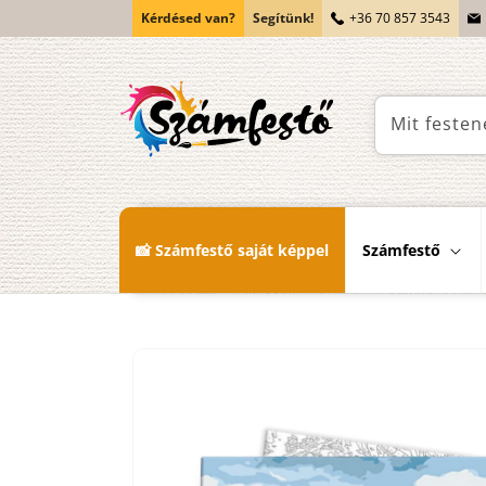
Ugrás a
Kérdésed van?
Segítünk!
+36 70 857 3543
tartalomhoz
Mit festen
📸 Számfestő saját képpel
Számfestő
Kihagyás, és
ugrás a
termékadatokra