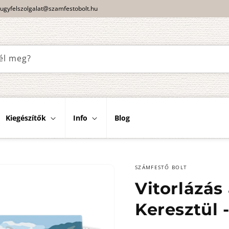
ugyfelszolgalat@szamfestobolt.hu
él meg?
Kiegészítők
Info
Blog
SZÁMFESTŐ BOLT
Vitorlázás
Keresztül 