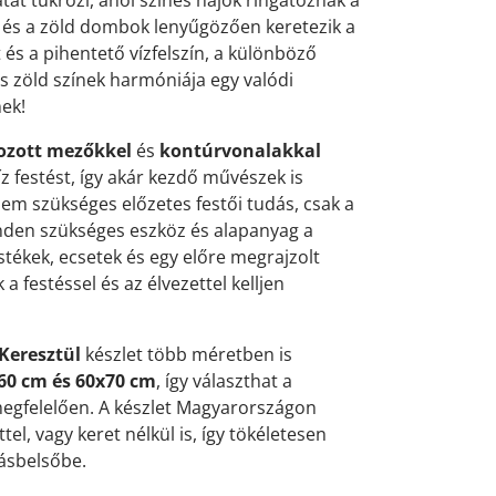
k és a zöld dombok lenyűgözően keretezik a
t és a pihentető vízfelszín, a különböző
s zöld színek harmóniája egy valódi
ek!
zott mezőkkel
és
kontúrvonalakkal
íz festést, így akár kezdő művészek is
em szükséges előzetes festői tudás, csak a
inden szükséges eszköz és alapanyag a
tékek, ecsetek és egy előre megrajzolt
 festéssel és az élvezettel kelljen
 Keresztül
készlet több méretben is
60 cm és 60x70 cm
, így választhat a
egfelelően. A készlet Magyarországon
tel, vagy keret nélkül is, így tökéletesen
kásbelsőbe.