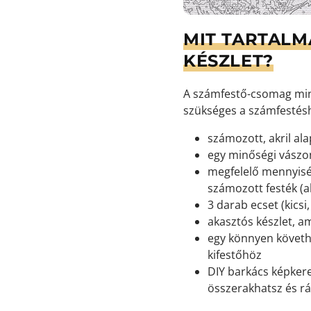
MIT TARTALM
KÉSZLET?
A számfestő-csomag min
szükséges a számfestés
számozott, akril ala
egy minőségi vászon
megfelelő mennyisé
számozott festék (ak
3 darab ecset (kicsi
akasztós készlet, a
egy könnyen követh
kifestőhöz
DIY barkács képkeret
összerakhatsz és rá