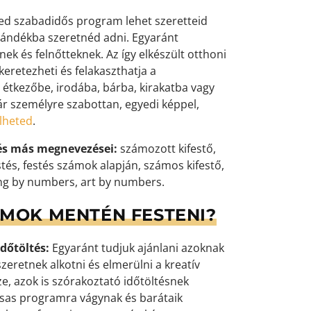
yed szabadidős program lehet szeretteid
ándékba szeretnéd adni. Egyaránt
k és felnőtteknek. Az így elkészült otthoni
eretezheti és felakaszthatja a
 étkezőbe, irodába, bárba, kirakatba vagy
ár személyre szabottan, egyedi képpel,
elheted
.
és más megnevezései:
számozott kifestő,
tés, festés számok alapján, számos kifestő,
ng by numbers, art by numbers.
ÁMOK MENTÉN FESTENI?
dőtöltés:
Egyaránt tudjuk ajánlani azoknak
zeretnek alkotni és elmerülni a kreatív
e, azok is szórakoztató időtöltésnek
ársas programra vágynak és barátaik